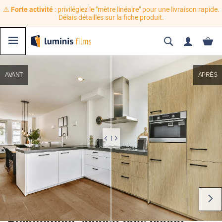
⚠️
Forte activité
: privilégiez le "mètre linéaire" pour une livraison rapide.
Délais détaillés sur la fiche produit.
AVANT
APRÈS
Revêtement adhésif bois chêne