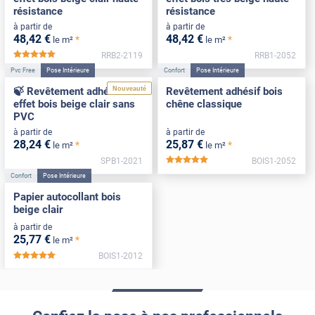
résistance
résistance
à partir de
à partir de
48
,42
€
48
,42
€
*
*
le m²
le m²
RRB2-2119
RRB1-2052
*****
Pvc Free
Pose Intérieure
Confort
Pose Intérieure
Nouveauté
🍃 Revêtement adhésif
Revêtement adhésif bois
effet bois beige clair sans
chêne classique
PVC
à partir de
à partir de
28
,24
€
25
,87
€
*
*
le m²
le m²
SPB1-2021
BOIS1-2052
*****
Confort
Pose Intérieure
Papier autocollant bois
beige clair
à partir de
25
,77
€
*
le m²
BOIS1-2012
*****