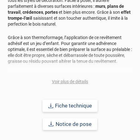
tous les styles de décoration. Facile à poser, il adhère
parfaitement à diverses surfaces intérieures :
murs
,
plans de
travail
,
crédences
,
portes
et bien plus encore. Grâce à son
effet
trompe-l’œil
saisissant et son toucher authentique, il imite à la
perfection le bois naturel.
Grâce à son thermoformage, l’application de ce revêtement
adhésif est un jeu d’enfant. Pour garantir une adhérence
optimale, il est essentiel de bien préparer la surface au préalable :
elle doit être propre, sèche et débarrassée de toute poussière,
graisse ou résidu pouvant altérer la tenue du revêtement.
Conçu pour durer jusqu’à
10 ans en intérieur
, ce revêtement
offre une excellente résistance à l’eau, aux rayures, aux rayons
Voir plus de détails
UV et à l’usure (jaunissement, craquelures, écaillage et
délamination).
Fiche technique
Pour préserver son éclat, un simple nettoyage avec un
savon
doux au pH neutre
suffit. Évitez les produits trop acides ou
alcalins. En cas de tache persistante, privilégiez l’
eau chaude
Notice de pose
(non bouillante) pour un nettoyage efficace.
Afin de vous rendre compte de la qualité de ce revêtement ainsi