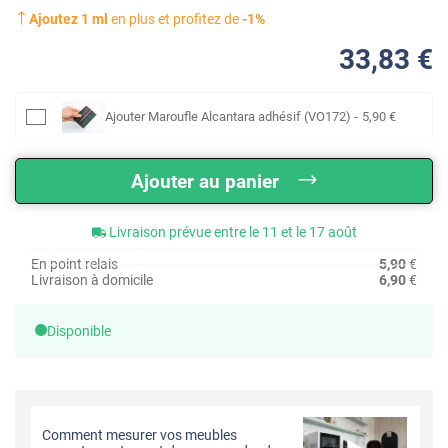
Ajoutez
1
ml
en plus et profitez de
-
1
%
33
,83
€
Ajouter
Maroufle Alcantara adhésif (VO172)
-
5
,90
€
Ajouter au panier
Livraison prévue entre le 11 et le 17 août
En point relais
5,90
€
Livraison à domicile
6,90
€
Disponible
Comment mesurer vos meubles