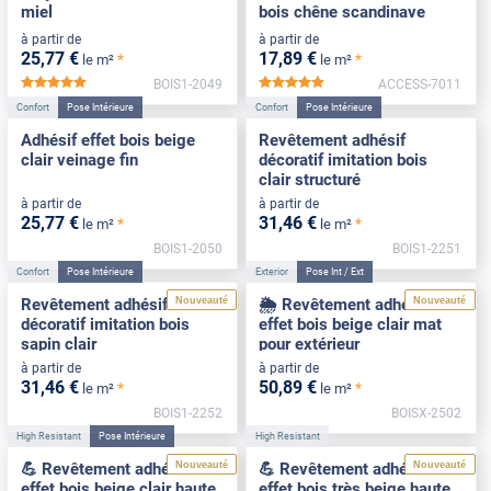
miel
bois chêne scandinave
à partir de
à partir de
25
,77
€
17
,89
€
*
*
le m²
le m²
BOIS1-2049
ACCESS-7011
*****
*****
Confort
Pose Intérieure
Confort
Pose Intérieure
Adhésif effet bois beige
Revêtement adhésif
clair veinage fin
décoratif imitation bois
clair structuré
à partir de
à partir de
25
,77
€
31
,46
€
*
*
le m²
le m²
BOIS1-2050
BOIS1-2251
Confort
Pose Intérieure
Exterior
Pose Int / Ext
Nouveauté
Nouveauté
Revêtement adhésif
🌦️ Revêtement adhésif
décoratif imitation bois
effet bois beige clair mat
sapin clair
pour extérieur
à partir de
à partir de
31
,46
€
50
,89
€
*
*
le m²
le m²
BOIS1-2252
BOISX-2502
High Resistant
Pose Intérieure
High Resistant
Nouveauté
Nouveauté
💪 Revêtement adhésif
💪 Revêtement adhésif
effet bois beige clair haute
effet bois très beige haute