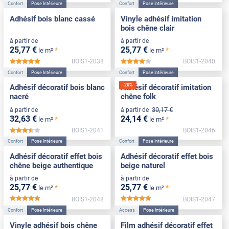
Confort
Pose Intérieure
Confort
Pose Intérieure
Adhésif bois blanc cassé
Vinyle adhésif imitation
bois chêne clair
à partir de
à partir de
25
,77
€
25
,77
€
*
*
le m²
le m²
BOIS1-2038
BOIS1-2040
*****
*****
Confort
Pose Intérieure
Confort
Pose Intérieure
-
20
%
Adhésif décoratif bois blanc
Adhésif décoratif imitation
nacré
chêne folk
30
,17
€
à partir de
à partir de
32
,63
€
24
,14
€
*
*
le m²
le m²
BOIS1-2041
BOIS1-2046
*****
Confort
Pose Intérieure
Confort
Pose Intérieure
Adhésif décoratif effet bois
Adhésif décoratif effet bois
chêne beige authentique
beige naturel
à partir de
à partir de
25
,77
€
25
,77
€
*
*
le m²
le m²
BOIS1-2048
BOIS1-2047
*****
*****
Confort
Pose Intérieure
Access
Pose Intérieure
Vinyle adhésif bois chêne
Film adhésif décoratif effet