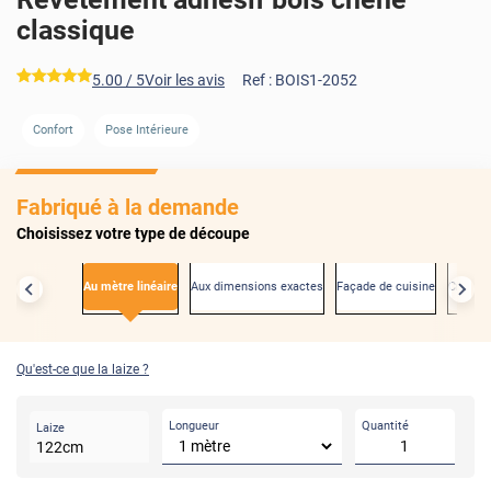
classique
*****
5.00
/ 5
Voir les avis
Ref :
BOIS1-2052
Confort
Pose Intérieure
AVANT
Fabriqué à la demande
Choisissez votre type de découpe
Au mètre linéaire
Aux dimensions exactes
Façade de cuisine
Créden
Qu'est-ce que la laize ?
Longueur
Quantité
Laize
122
cm