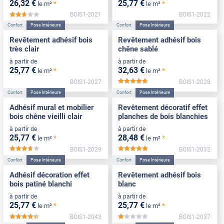
26
,32
€
25
,77
€
*
*
le m²
le m²
BOIS1-2021
BOIS1-2022
*****
Confort
Pose Intérieure
Confort
Pose Intérieure
Revêtement adhésif bois
Revêtement adhésif bois
très clair
chêne sablé
à partir de
à partir de
25
,77
€
32
,63
€
*
*
le m²
le m²
BOIS1-2027
BOIS1-2028
*****
Confort
Pose Intérieure
Confort
Pose Intérieure
Adhésif mural et mobilier
Revêtement décoratif effet
bois chêne vieilli clair
planches de bois blanchies
à partir de
à partir de
25
,77
€
28
,48
€
*
*
le m²
le m²
BOIS1-2029
BOIS1-2032
*****
*****
Confort
Pose Intérieure
Confort
Pose Intérieure
Adhésif décoration effet
Revêtement adhésif bois
bois patiné blanchi
blanc
à partir de
à partir de
25
,77
€
25
,77
€
*
*
le m²
le m²
BOIS1-2043
BOIS1-2037
*****
*****