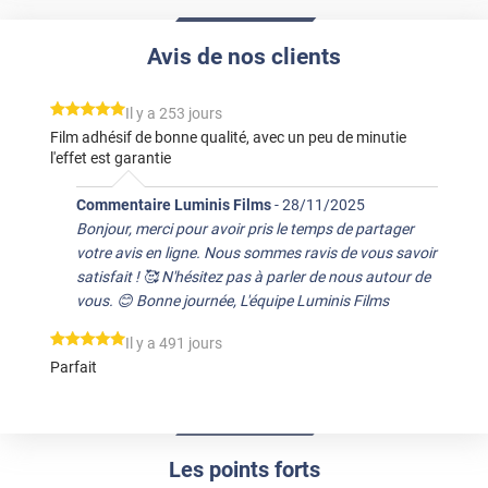
Avis de nos clients
*****
Il y a 253 jours
Film adhésif de bonne qualité, avec un peu de minutie
l'effet est garantie
Commentaire Luminis Films
-
28/11/2025
Bonjour, merci pour avoir pris le temps de partager
votre avis en ligne. Nous sommes ravis de vous savoir
satisfait ! 🥰 N'hésitez pas à parler de nous autour de
vous. 😊 Bonne journée, L'équipe Luminis Films
*****
Il y a 491 jours
Parfait
Les points forts