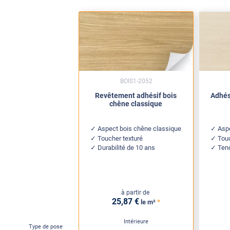
BOIS1-2052
Revêtement adhésif bois
Adhés
chêne classique
Aspect bois chêne classique
Aspe
Toucher texturé
Tou
Durabilité de 10 ans
Ten
à partir de
25
,87
€
*
le m²
Intérieure
Type de pose