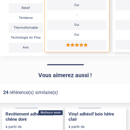
Oui
Relief
-
Tendance
Oui
Thermoformable
Oui
Technologie Air Flow
*****
Avis
Vous aimerez aussi !
24
référence(s) similaire(s)
Confort
Pose Intérieure
Confort
Pose Intérieure
Meilleure vente
Revêtement adhésif bois
Vinyl adhésif bois hêtre
chêne doré
clair
à partir de
à partir de