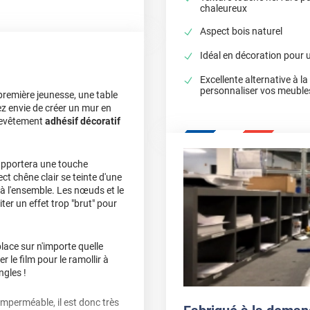
chaleureux
Aspect bois naturel
Idéal en décoration pour 
Excellente alternative à l
personnaliser vos meuble
première jeunesse, une table
z envie de créer un mur en
 revêtement
adhésif décoratif
 apportera une touche
ct chêne clair se teinte d'une
 à l'ensemble. Les nœuds et le
ter un effet trop "brut" pour
ace sur n'importe quelle
 le film pour le ramollir à
ngles !
imperméable, il est donc très