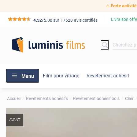
⚠️
Forte activité
Livraison offe
*****
4.52
/5.00 sur
17623
avis certifiés
Film pour vitrage
Revêtement adhésif
Menu
Accueil
Revêtements adhésifs
Revêtement adhésif bois
Clair
AVANT