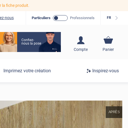
r la fiche produit.
ez-nous
Particuliers
Professionnels
FR
Confiez-
nous la pose
S'inscrire / Se
Compte
Panier
connecter
Connexion
Imprimez votre création
Inspirez-vous
/
Inscription
APRÈS