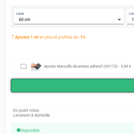
Laize
Lo
Ajoutez
1
ml
en plus et profitez de
-
1
%
Ajouter
Maroufle Alcantara adhésif (VO172)
-
5
,90
€
En point relais
Livraison à domicile
Disponible