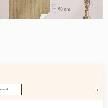
APRÈS
i-rond