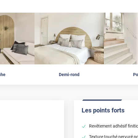
che
Demi-rond
Po
Les points forts
Revêtement adhésif finitio
Texture touché nervuré pou