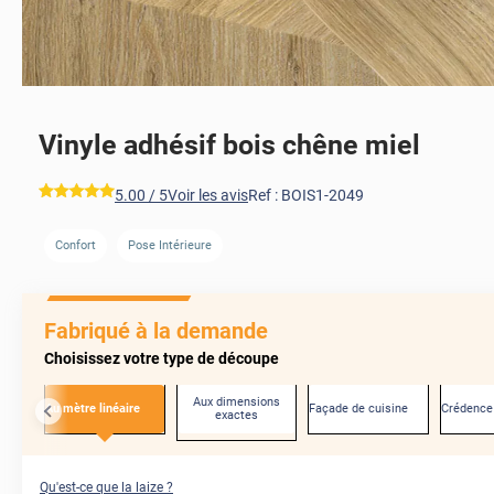
Vinyle adhésif bois chêne miel
*****
5.00
/ 5
Voir les avis
Ref :
BOIS1-2049
Confort
Pose Intérieure
AVANT
Fabriqué à la demande
Choisissez votre type de découpe
Aux dimensions
Au mètre linéaire
Façade de cuisine
Crédence
exactes
Qu'est-ce que la laize ?