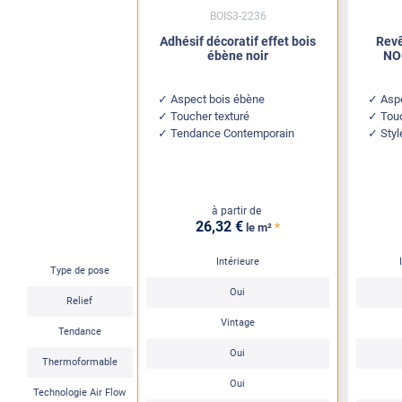
BOIS3-2236
Adhésif décoratif effet bois
Revê
ébène noir
NOC
Aspect bois ébène
Aspe
Toucher texturé
Tou
Tendance Contemporain
Sty
à partir de
26
,32
€
*
le m²
Intérieure
Type de pose
Oui
Relief
Vintage
Tendance
Oui
Thermoformable
Oui
Technologie Air Flow