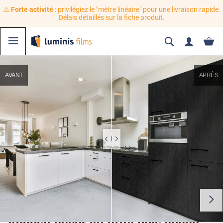
⚠️
Forte activité
: privilégiez le "mètre linéaire" pour une livraison rapide.
Délais détaillés sur la fiche produit.
AVANT
APRÈS
Adhésif décoratif effet bois ébène