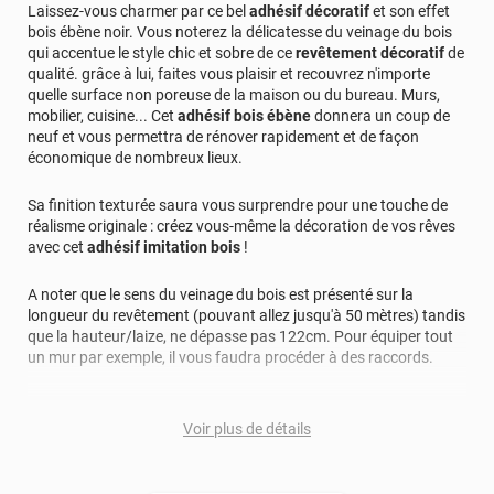
Laissez-vous charmer par ce bel
adhésif décoratif
et son effet
bois ébène noir. Vous noterez la délicatesse du veinage du bois
qui accentue le style chic et sobre de ce
revêtement décoratif
de
qualité. grâce à lui, faites vous plaisir et recouvrez n'importe
quelle surface non poreuse de la maison ou du bureau. Murs,
mobilier, cuisine... Cet
adhésif bois ébène
donnera un coup de
neuf et vous permettra de rénover rapidement et de façon
économique de nombreux lieux.
Sa finition texturée saura vous surprendre pour une touche de
réalisme originale : créez vous-même la décoration de vos rêves
avec cet
adhésif imitation bois
!
A noter que le sens du veinage du bois est présenté sur la
longueur du revêtement (pouvant allez jusqu'à 50 mètres) tandis
que la hauteur/laize, ne dépasse pas 122cm. Pour équiper tout
un mur par exemple, il vous faudra procéder à des raccords.
La pose de cet adhésif décoratif se fait facilement et rapidement
grâce à la technologie "Airflow" autrement appelée "colle en nid
Voir plus de détails
d'abeille qui empêche la formation de bulles et de plis grâce aux
micro-canaux présents sur la partie adhésive, pour un rendu
exceptionnel !