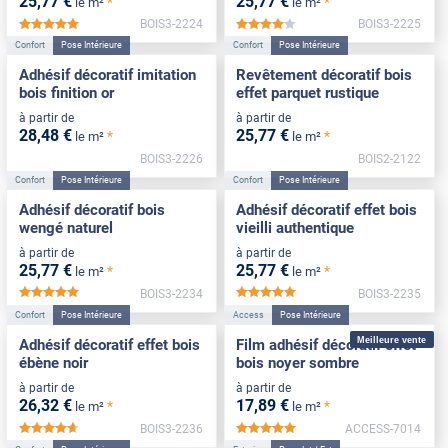
25
,77
€
25
,77
€
*
*
le m²
le m²
BOIS3-2224
BOIS3-2225
*****
*****
Confort
Pose Intérieure
Confort
Pose Intérieure
Adhésif décoratif imitation
Revêtement décoratif bois
bois finition or
effet parquet rustique
à partir de
à partir de
28
,48
€
25
,77
€
*
*
le m²
le m²
BOIS3-2226
BOIS2-2122
Confort
Pose Intérieure
Confort
Pose Intérieure
Adhésif décoratif bois
Adhésif décoratif effet bois
wengé naturel
vieilli authentique
à partir de
à partir de
25
,77
€
25
,77
€
*
*
le m²
le m²
BOIS3-2234
BOIS3-2235
*****
*****
Confort
Pose Intérieure
Access
Pose Intérieure
Meilleure vente
Adhésif décoratif effet bois
Film adhésif décoratif effet
ébène noir
bois noyer sombre
à partir de
à partir de
26
,32
€
17
,89
€
*
*
le m²
le m²
BOIS3-2236
ACCESS-7014
*****
*****