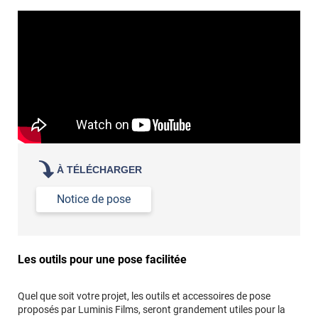
revêtement adhésif.
Réussir la pose d'un revêtement adhésif dans les angles. »
Lisser la surface avec un enduit de lissage au préalable
Commander à la taille des carreaux et réappliquer un joint
propre par dessus
À TÉLÉCHARGER
Notice de pose
Les outils pour une pose facilitée
Quel que soit votre projet, les outils et accessoires de pose
proposés par Luminis Films, seront grandement utiles pour la