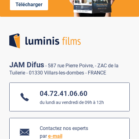
Télécharger
Lumi
JAM Difus
- 587 rue Pierre Poivre, - ZAC de la
Tuilerie - 01330 Villars-les-dombes - FRANCE
04.72.41.06.60
du lundi au vendredi de 09h à 12h
Contactez nos experts
par
e-mail