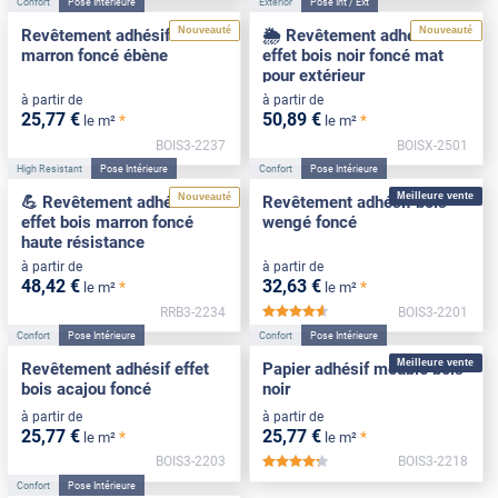
Confort
Pose Intérieure
Exterior
Pose Int / Ext
Nouveauté
Nouveauté
Revêtement adhésif bois
🌦️ Revêtement adhésif
marron foncé ébène
effet bois noir foncé mat
pour extérieur
à partir de
à partir de
25
,77
€
50
,89
€
*
*
le m²
le m²
BOIS3-2237
BOISX-2501
High Resistant
Pose Intérieure
Confort
Pose Intérieure
Meilleure vente
Nouveauté
💪 Revêtement adhésif
Revêtement adhésif bois
effet bois marron foncé
wengé foncé
haute résistance
à partir de
à partir de
48
,42
€
32
,63
€
*
*
le m²
le m²
RRB3-2234
BOIS3-2201
*****
Confort
Pose Intérieure
Confort
Pose Intérieure
Meilleure vente
Revêtement adhésif effet
Papier adhésif meuble bois
bois acajou foncé
noir
à partir de
à partir de
25
,77
€
25
,77
€
*
*
le m²
le m²
BOIS3-2203
BOIS3-2218
*****
Confort
Pose Intérieure