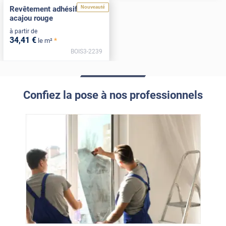
Nouveauté
Revêtement adhésif bois
acajou rouge
à partir de
34
,41
€
*
le m²
BOIS3-2239
Confiez la pose à nos professionnels