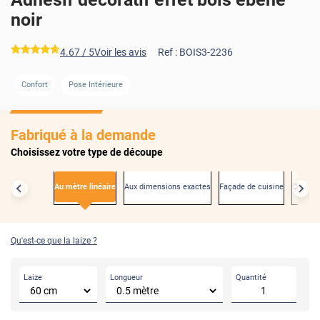
noir
*****
4.67
/ 5
Voir les avis
Ref :
BOIS3-2236
Confort
Pose Intérieure
AVANT
Fabriqué à la demande
Choisissez votre type de découpe
Au mètre linéaire
Aux dimensions exactes
Façade de cuisine
Créden
Qu'est-ce que la laize ?
Laize
Longueur
Quantité