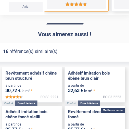
*****
Avis
Vous aimerez aussi !
16
référence(s) similaire(s)
Confort
Pose Intérieure
Confort
Pose Intérieure
Revêtement adhésif chêne
Adhésif imitation bois
brun structuré
ébène brun clair
à partir de
à partir de
30
,72
€
32
,63
€
*
*
le m²
le m²
BOIS3-2221
BOIS3-2223
*****
Confort
Pose Intérieure
Confort
Pose Intérieure
Meilleure vente
Adhésif imitation bois
Revêtement décoratif bois
chêne foncé vieilli
foncé
à partir de
à partir de