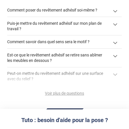
Comment poser du revêtement adhésif soi-même ?
Puis-je mettre du revêtement adhésif sur mon plan de
« Comment poser un revêtement adhésif ? »
travail ?
Comment savoir dans quel sens sera le motif ?
Est-ce que le revêtement adhésif se retire sans abîmer
"Peut-on installer du
les meubles en dessous ?
revêtement adhésif sur un plan de travail de cuisine ?"
Peut-on mettre du revêtement adhésif sur une surface
avec du relief ?
Peut-on mettre du revêtement adhésif sur du carrelage
Voir plus de questions
?
Partir d'un coin et tirer assez fermement
Utiliser une solution de dépose pour annuler l'action de la
Comment poser du revêtement adhésif dans les angles
colle
?
Tuto : besoin d'aide pour la pose ?
S'aider d'un décapeur thermique : la colle va ramollir le film
faire appel à un
et la colle. Vous retirez beaucoup plus facilement le
«
poseur professionnel