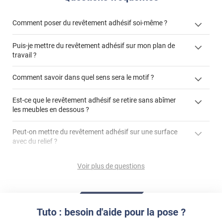
Comment poser du revêtement adhésif soi-même ?
Puis-je mettre du revêtement adhésif sur mon plan de
« Comment poser un revêtement adhésif ? »
travail ?
Comment savoir dans quel sens sera le motif ?
Est-ce que le revêtement adhésif se retire sans abîmer
"Peut-on installer du
les meubles en dessous ?
revêtement adhésif sur un plan de travail de cuisine ?"
Peut-on mettre du revêtement adhésif sur une surface
avec du relief ?
Peut-on mettre du revêtement adhésif sur du carrelage
Voir plus de questions
?
Partir d'un coin et tirer assez fermement
Utiliser une solution de dépose pour annuler l'action de la
Comment poser du revêtement adhésif dans les angles
colle
?
Tuto : besoin d'aide pour la pose ?
S'aider d'un décapeur thermique : la colle va ramollir le film
faire appel à un
et la colle. Vous retirez beaucoup plus facilement le