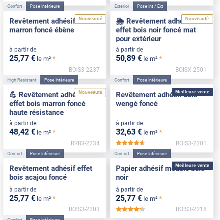
Confort
Pose Intérieure
Exterior
Pose Int / Ext
Nouveauté
Nouveauté
Revêtement adhésif bois
🌦️ Revêtement adhésif
marron foncé ébène
effet bois noir foncé mat
pour extérieur
à partir de
à partir de
25
,77
€
50
,89
€
*
*
le m²
le m²
BOIS3-2237
BOISX-2501
High Resistant
Pose Intérieure
Confort
Pose Intérieure
Meilleure vente
Nouveauté
💪 Revêtement adhésif
Revêtement adhésif bois
effet bois marron foncé
wengé foncé
haute résistance
à partir de
à partir de
48
,42
€
32
,63
€
*
*
le m²
le m²
RRB3-2234
BOIS3-2201
*****
Confort
Pose Intérieure
Confort
Pose Intérieure
Meilleure vente
Revêtement adhésif effet
Papier adhésif meuble bois
bois acajou foncé
noir
à partir de
à partir de
25
,77
€
25
,77
€
*
*
le m²
le m²
BOIS3-2203
BOIS3-2218
*****
Confort
Pose Intérieure