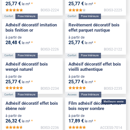
25
,77
€
25
,77
€
*
*
le m²
le m²
BOIS3-2224
BOIS3-2225
*****
*****
Confort
Pose Intérieure
Confort
Pose Intérieure
Adhésif décoratif imitation
Revêtement décoratif bois
bois finition or
effet parquet rustique
à partir de
à partir de
28
,48
€
25
,77
€
*
*
le m²
le m²
BOIS3-2226
BOIS2-2122
Confort
Pose Intérieure
Confort
Pose Intérieure
Adhésif décoratif bois
Adhésif décoratif effet bois
wengé naturel
vieilli authentique
à partir de
à partir de
25
,77
€
25
,77
€
*
*
le m²
le m²
BOIS3-2234
BOIS3-2235
*****
*****
Confort
Pose Intérieure
Access
Pose Intérieure
Meilleure vente
Adhésif décoratif effet bois
Film adhésif décoratif effet
ébène noir
bois noyer sombre
à partir de
à partir de
26
,32
€
17
,89
€
*
*
le m²
le m²
BOIS3-2236
ACCESS-7014
*****
*****