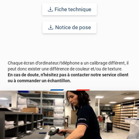
Grâce à son épaisseur, cet adhésif masque également les petites
imperfections. Classé A+ au test C.O.V et C-s2,d0 au feu, ce
Fiche technique
revêtement peut être installé dans un lieu ouvert public.
Durabilité
: 10 ans en pose intérieur (anti craquèlement,
Notice de pose
écaillage, délamination et jaunissement)
Afin de vous rendre compte de la qualité et de son rendu
véritable, nous vous conseillons de faire une demande
d'échantillons gratuite.
Chaque écran d’ordinateur/téléphone a un calibrage différent, il
peut donc exister une différence de couleur et/ou de texture.
En cas de doute, n’hésitez pas à contacter notre service client
ou à commander un échantillon.