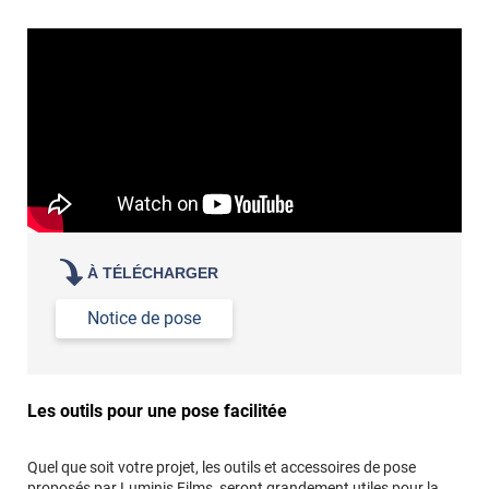
«
poseur professionnel
revêtement adhésif.
Réussir la pose d'un revêtement adhésif dans les angles. »
Lisser la surface avec un enduit de lissage au préalable
Commander à la taille des carreaux et réappliquer un joint
propre par dessus
À TÉLÉCHARGER
Notice de pose
Les outils pour une pose facilitée
Quel que soit votre projet, les outils et accessoires de pose
proposés par Luminis Films, seront grandement utiles pour la