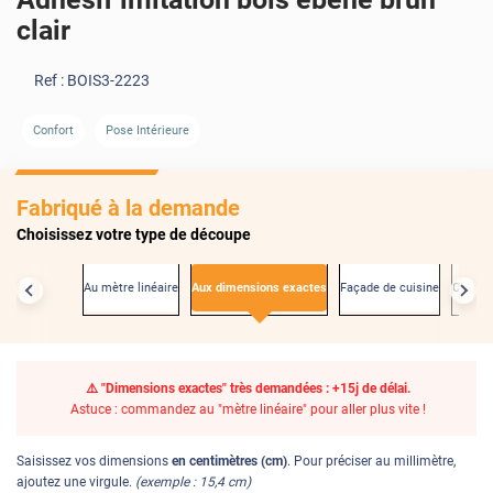
clair
Ref :
BOIS3-2223
Confort
Pose Intérieure
AVANT
Fabriqué à la demande
Choisissez votre type de découpe
Au mètre linéaire
Aux dimensions exactes
Façade de cuisine
Créden
⚠️ "Dimensions exactes" très demandées : +15j de délai.
Astuce : commandez au "mètre linéaire" pour aller plus vite !
Saisissez vos dimensions
en centimètres (cm)
. Pour préciser au millimètre,
ajoutez une virgule.
(exemple : 15,4 cm)