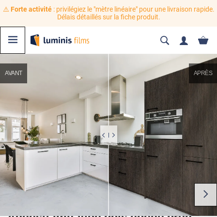
⚠️
Forte activité
: privilégiez le "mètre linéaire" pour une livraison rapide.
Délais détaillés sur la fiche produit.
AVANT
APRÈS
Adhésif imitation bois ébène brun