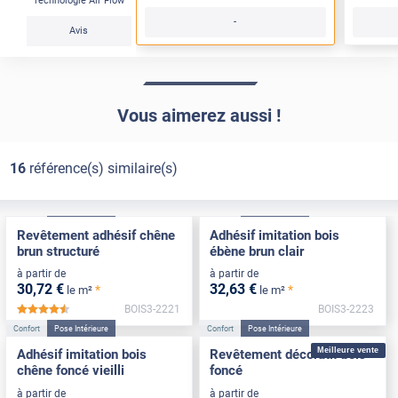
Technologie Air Flow
-
Avis
Vous aimerez aussi !
16
référence(s) similaire(s)
Confort
Pose Intérieure
Confort
Pose Intérieure
Revêtement adhésif chêne
Adhésif imitation bois
brun structuré
ébène brun clair
à partir de
à partir de
30
,72
€
32
,63
€
*
*
le m²
le m²
BOIS3-2221
BOIS3-2223
*****
Confort
Pose Intérieure
Confort
Pose Intérieure
Meilleure vente
Adhésif imitation bois
Revêtement décoratif bois
chêne foncé vieilli
foncé
à partir de
à partir de