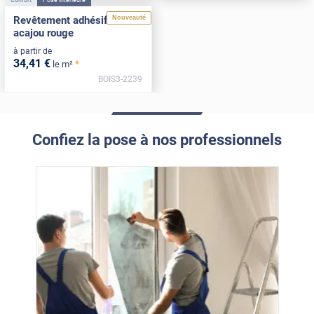
Nouveauté
Revêtement adhésif bois
acajou rouge
à partir de
34
,41
€
*
le m²
BOIS3-2239
Confiez la pose à nos professionnels