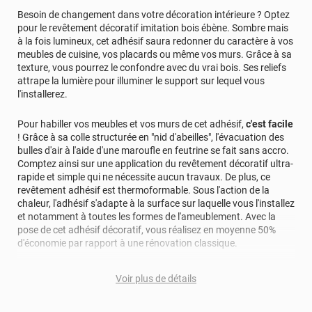
Besoin de changement dans votre décoration intérieure ? Optez
pour le revêtement décoratif imitation bois ébène. Sombre mais
à la fois lumineux, cet adhésif saura redonner du caractère à vos
meubles de cuisine, vos placards ou même vos murs. Grâce à sa
texture, vous pourrez le confondre avec du vrai bois. Ses reliefs
attrape la lumière pour illuminer le support sur lequel vous
l'installerez.
Pour habiller vos meubles et vos murs de cet adhésif,
c'est facile
! Grâce à sa colle structurée en "nid d'abeilles", l'évacuation des
bulles d'air à l'aide d'une maroufle en feutrine se fait sans accro.
Comptez ainsi sur une application du revêtement décoratif ultra-
rapide et simple qui ne nécessite aucun travaux. De plus, ce
revêtement adhésif est thermoformable. Sous l'action de la
chaleur, l'adhésif s'adapte à la surface sur laquelle vous l'installez
et notamment à toutes les formes de l'ameublement. Avec la
pose de cet adhésif décoratif, vous réalisez en moyenne 50%
d'économie par rapport à une rénovation classique.
Pour donner une seconde jeunesse à vos murs ou meubles,
Voir plus de détails
comptez sur ce vinyl de haute qualité avec une excellente
résistance à l’eau, à la saleté, à l’abrasion, aux UV et à l’usure.