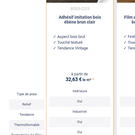
BOIS3-2223
Adhésif imitation bois
Film 
ébène brun clair
b
Aspect bois brut
Fini
Touché texturé
Touc
Tendance Vintage
Ten
à partir de
32
,63
€
*
le m²
Intérieure
Type de pose
Oui
Relief
Industriel
Tendance
Oui
Thermoformable
Oui