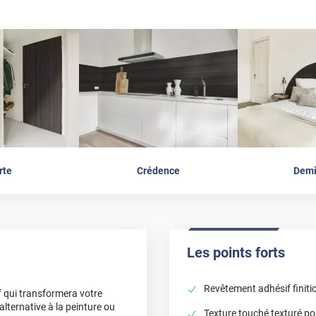
rte
Crédence
Demi
Les points forts
Revêtement adhésif finiti
 qui transformera votre
lternative à la peinture ou
Texture touché texturé pou