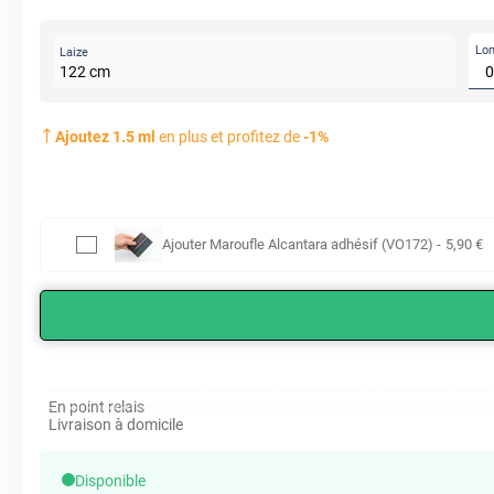
Lo
Laize
122
cm
Ajoutez
1.5
ml
en plus et profitez de
-
1
%
Ajouter
Maroufle Alcantara adhésif (VO172)
-
5
,90
€
En point relais
Livraison à domicile
Disponible