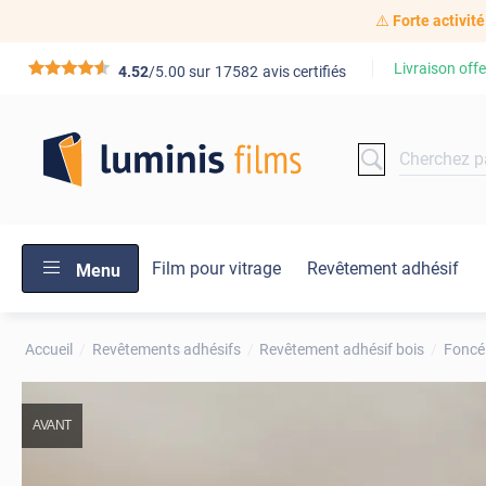
⚠️
Forte activité
Livraison offe
*****
4.52
/5.00 sur
17582
avis certifiés
Film pour vitrage
Revêtement adhésif
Menu
Accueil
Revêtements adhésifs
Revêtement adhésif bois
Foncé
AVANT