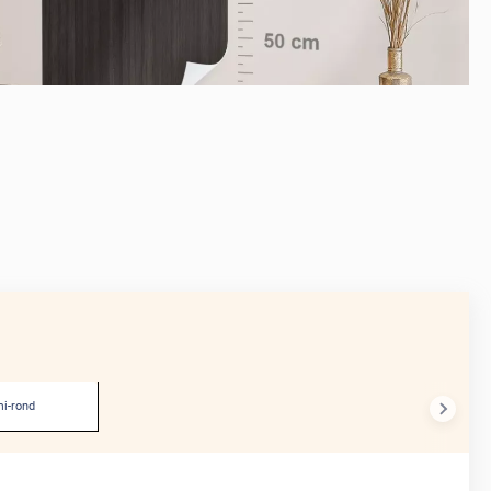
APRÈS
i-rond