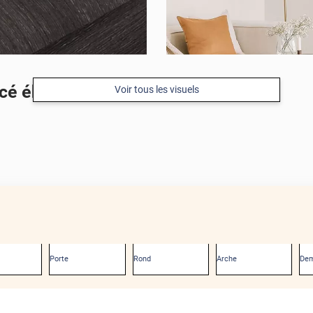
ncé ébène
Voir tous les visuels
Porte
Rond
Arche
Dem