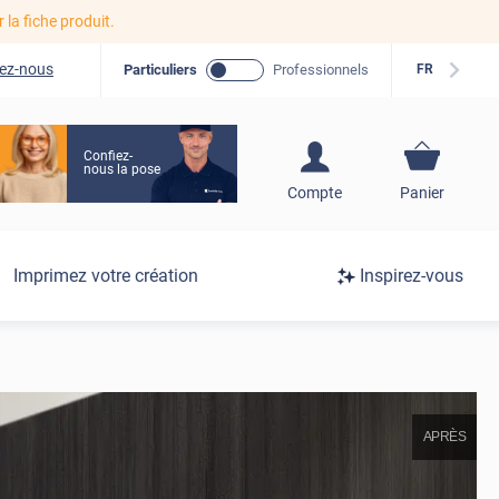
r la fiche produit.
ez-nous
Particuliers
Professionnels
FR
Confiez-
nous la pose
S'inscrire / Se
Compte
Panier
connecter
Connexion
Imprimez votre création
Inspirez-vous
/
Inscription
APRÈS