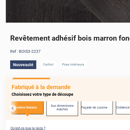
Revêtement adhésif bois marron fo
Ref :
BOIS3-2237
Nouveauté
Confort
Pose Intérieure
AVANT
Fabriqué à la demande
Choisissez votre type de découpe
Aux dimensions
Au mètre linéaire
Façade de cuisine
Crédence
exactes
Qu'est-ce que la laize ?