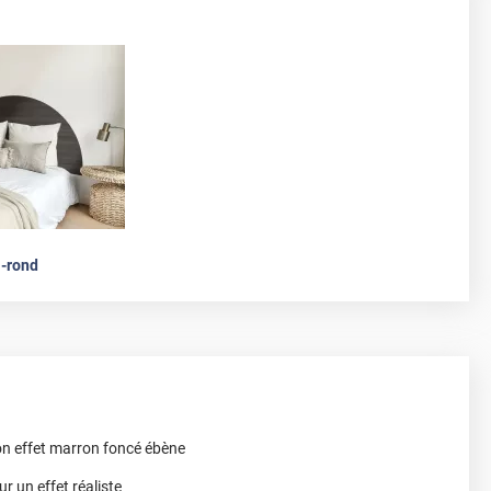
-rond
on effet marron foncé ébène
r un effet réaliste