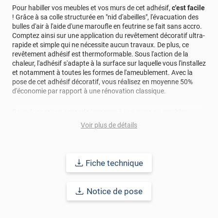
Pour habiller vos meubles et vos murs de cet adhésif,
c'est facile
! Grâce à sa colle structurée en "nid d'abeilles", l'évacuation des
bulles d'air à l'aide d'une maroufle en feutrine se fait sans accro.
Comptez ainsi sur une application du revêtement décoratif ultra-
rapide et simple qui ne nécessite aucun travaux. De plus, ce
revêtement adhésif est thermoformable. Sous l'action de la
chaleur, l'adhésif s'adapte à la surface sur laquelle vous l'installez
et notamment à toutes les formes de l'ameublement. Avec la
pose de cet adhésif décoratif, vous réalisez en moyenne 50%
d'économie par rapport à une rénovation classique.
Pour donner une seconde jeunesse à vos murs ou meubles,
comptez sur ce vinyl de haute qualité avec une excellente
Voir plus de détails
résistance à l’eau, à la saleté, à l’abrasion, aux UV et à l’usure.
Grâce à son épaisseur, cet adhésif masque également les petites
imperfections. Classé A+ au test C.O.V et C-s2,d0 au feu, ce
revêtement peut être installé dans un lieu ouvert public.
Fiche technique
Durabilité
: 10 ans en pose intérieur (anti craquèlement,
écaillage, délamination et jaunissement)
Notice de pose
Afin de vous rendre compte de la qualité et de son rendu