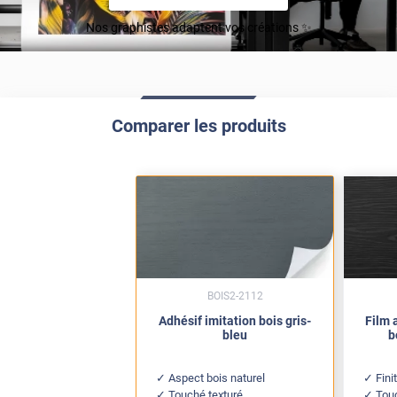
Nos graphistes adaptent vos créations ✨
Comparer les produits
BOIS2-2112
Adhésif imitation bois gris-
Film 
bleu
b
Aspect bois naturel
Fini
Touché texturé
Touc