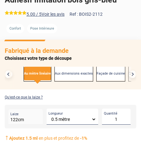
*****
5.00
/ 5
Voir les avis
Ref :
BOIS2-2112
Confort
Pose Intérieure
AVANT
Fabriqué à la demande
Choisissez votre type de découpe
Au mètre linéaire
Aux dimensions exactes
Façade de cuisine
Créden
Qu'est-ce que la laize ?
Longueur
Quantité
Laize
122
cm
Ajoutez
1.5
ml
en plus et profitez de
-
1
%