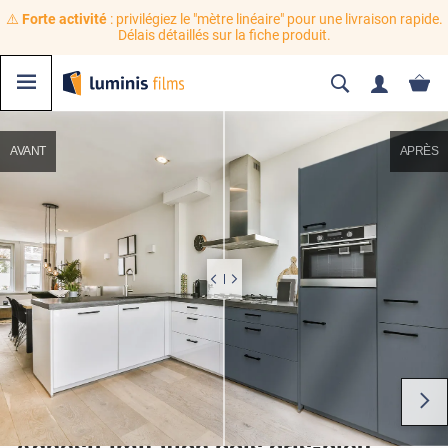
⚠️
Forte activité
: privilégiez le "mètre linéaire" pour une livraison rapide.
Délais détaillés sur la fiche produit.
AVANT
APRÈS
Adhésif imitation bois gris-bleu