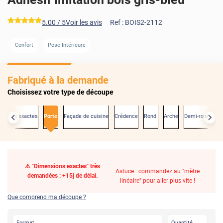
*****
5.00
/ 5
Voir les avis
Ref :
BOIS2-2112
Confort
Pose Intérieure
Fabriqué à la demande
Choisissez votre type de découpe
nsions exactes
Porte
Façade de cuisine
Crédence
Rond
Arche
Demi-rond
⚠️ "Dimensions exactes" très
Astuce : commandez au "mètre
demandées : +15j de délai.
linéaire" pour aller plus vite !
Que comprend ma découpe ?
Format
Quantité