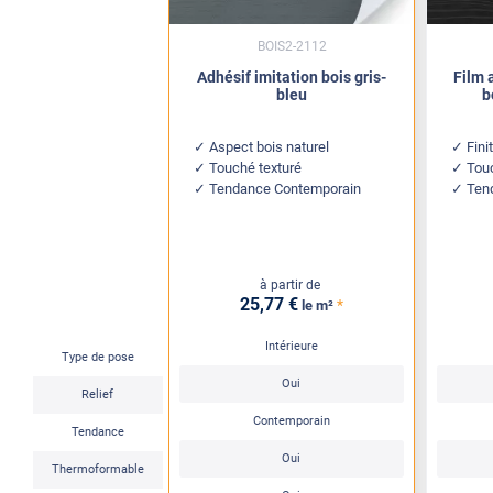
BOIS2-2112
Adhésif imitation bois gris-
Film 
bleu
b
Aspect bois naturel
Fini
Touché texturé
Touc
Tendance Contemporain
Ten
à partir de
25
,77
€
*
le m²
Intérieure
Type de pose
Oui
Relief
Contemporain
Tendance
Oui
Thermoformable