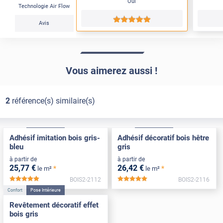
Oui
Technologie Air Flow
*****
Avis
Vous aimerez aussi !
2
référence(s) similaire(s)
Confort
Pose Intérieure
Confort
Pose Intérieure
Adhésif imitation bois gris-
Adhésif décoratif bois hêtre
bleu
gris
à partir de
à partir de
25
,77
€
26
,42
€
*
*
le m²
le m²
BOIS2-2112
BOIS2-2116
*****
*****
Confort
Pose Intérieure
Revêtement décoratif effet
bois gris