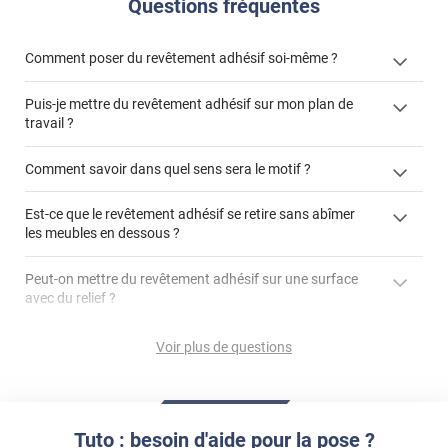
Questions fréquentes
Comment poser du revêtement adhésif soi-même ?
Puis-je mettre du revêtement adhésif sur mon plan de
« Comment poser un revêtement adhésif ? »
travail ?
Comment savoir dans quel sens sera le motif ?
Est-ce que le revêtement adhésif se retire sans abîmer
"Peut-on installer du
les meubles en dessous ?
revêtement adhésif sur un plan de travail de cuisine ?"
Peut-on mettre du revêtement adhésif sur une surface
avec du relief ?
Peut-on mettre du revêtement adhésif sur du carrelage
Voir plus de questions
?
Partir d'un coin et tirer assez fermement
Utiliser une solution de dépose pour annuler l'action de la
Comment poser du revêtement adhésif dans les angles
colle
?
Tuto : besoin d'aide pour la pose ?
S'aider d'un décapeur thermique : la colle va ramollir le film
faire appel à un