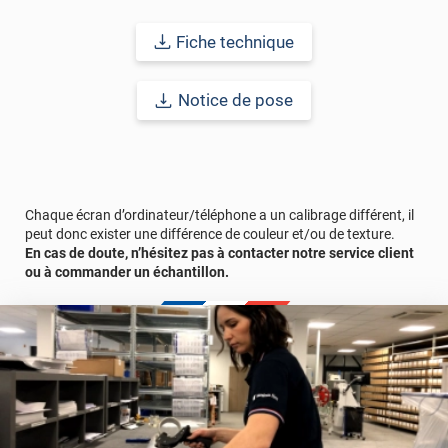
imperfections. Classé A+ au test C.O.V et C-s2,d0 au feu, ce
revêtement peut être installé dans un lieu ouvert public.
Fiche technique
Durabilité
: 10 ans en pose intérieur (anti craquèlement,
écaillage, délamination et jaunissement)
Notice de pose
Afin de vous rendre compte de la qualité et de son rendu
véritable, nous vous conseillons de faire une demande
d'échantillons gratuite.
Chaque écran d’ordinateur/téléphone a un calibrage différent, il
Vous allez commander 1 face de porte avec un surplus de 13 cm
peut donc exister une différence de couleur et/ou de texture.
comprenant le retour porte + le cadre.
En cas de doute, n’hésitez pas à contacter notre service client
ou à commander un échantillon.