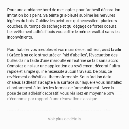
Pour une ambiance bord de mer, optez pour l'adhésif décoration
imitation bois peint. Sa teinte gris-bleuté sublime les nervures
légères du bois. Oubliez les peintures qui nécessitent plusieurs
couches, du temps de séchage et qui dégage de fortes odeurs.
Le revêtement adhésif bois vous offre le même résultat sans les
inconvénients.
Pour habiller vos meubles et vos murs de cet adhésif,
c'est facile
! Grâce à sa colle structurée en "nid d'abeilles", l'évacuation des
bulles d'air à l'aide d'une maroufle en feutrine se fait sans accro.
Comptez ainsi sur une application du revêtement décoratif ultra-
rapide et simple qui ne nécessite aucun travaux. De plus, ce
revêtement adhésif est thermoformable. Sous l'action de la
chaleur, l'adhésif s'adapte à la surface sur laquelle vous l'installez
et notamment à toutes les formes de l'ameublement. Avec la
pose de cet adhésif décoratif, vous réalisez en moyenne 50%
d'économie par rapport à une rénovation classique.
Pour donner une seconde jeunesse à vos murs ou meubles,
comptez sur ce vinyl de haute qualité avec une excellente
Voir plus de détails
résistance à l’eau, à la saleté, à l’abrasion, aux UV et à l’usure.
Grâce à son épaisseur, cet adhésif masque également les petites