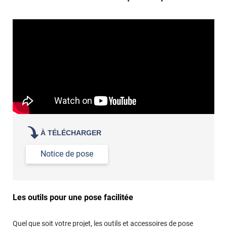
et la colle. Vous retirez beaucoup plus facilement le
«
poseur professionnel
revêtement adhésif.
Réussir la pose d'un revêtement adhésif dans les angles. »
Lisser la surface avec un enduit de lissage au préalable
Commander à la taille des carreaux et réappliquer un joint
propre par dessus
À TÉLÉCHARGER
Notice de pose
Les outils pour une pose facilitée
Quel que soit votre projet, les outils et accessoires de pose