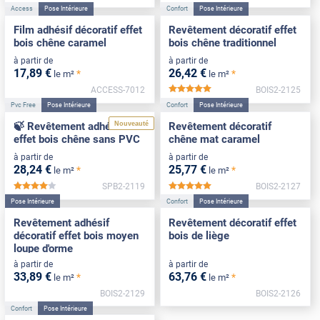
Access
Pose Intérieure
Confort
Pose Intérieure
Film adhésif décoratif effet
Revêtement décoratif effet
bois chêne caramel
bois chêne traditionnel
à partir de
à partir de
17
,89
€
26
,42
€
*
*
le m²
le m²
ACCESS-7012
BOIS2-2125
*****
Pvc Free
Pose Intérieure
Confort
Pose Intérieure
Nouveauté
🍃 Revêtement adhésif
Revêtement décoratif
effet bois chêne sans PVC
chêne mat caramel
à partir de
à partir de
28
,24
€
25
,77
€
*
*
le m²
le m²
SPB2-2119
BOIS2-2127
*****
*****
Pose Intérieure
Confort
Pose Intérieure
Revêtement adhésif
Revêtement décoratif effet
décoratif effet bois moyen
bois de liège
loupe d'orme
à partir de
à partir de
33
,89
€
63
,76
€
*
*
le m²
le m²
BOIS2-2129
BOIS2-2126
Confort
Pose Intérieure