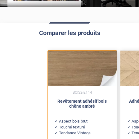
Comparer les produits
BOIS2-2114
Revêtement adhésif bois
Adhé
chêne ambré
Aspect bois brut
Asp
Touché texturé
Tou
Tendance Vintage
Ten