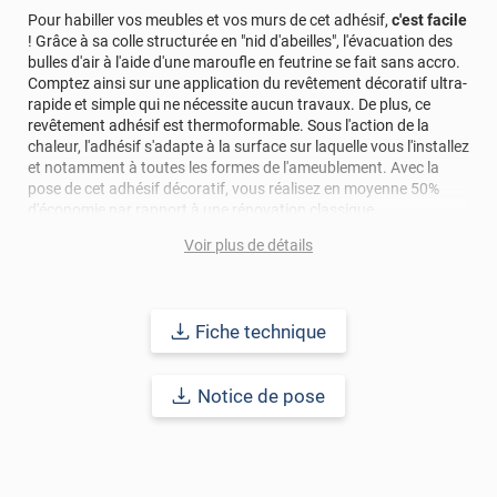
Pour habiller vos meubles et vos murs de cet adhésif,
c'est facile
! Grâce à sa colle structurée en "nid d'abeilles", l'évacuation des
bulles d'air à l'aide d'une maroufle en feutrine se fait sans accro.
Comptez ainsi sur une application du revêtement décoratif ultra-
rapide et simple qui ne nécessite aucun travaux. De plus, ce
revêtement adhésif est thermoformable. Sous l'action de la
chaleur, l'adhésif s'adapte à la surface sur laquelle vous l'installez
et notamment à toutes les formes de l'ameublement. Avec la
pose de cet adhésif décoratif, vous réalisez en moyenne 50%
d'économie par rapport à une rénovation classique.
Voir plus de détails
Pour donner une seconde jeunesse à vos murs ou meubles,
comptez sur ce vinyl de haute qualité avec une excellente
résistance à l’eau, à la saleté, à l’abrasion, aux UV et à l’usure.
Grâce à son épaisseur, cet adhésif masque également les petites
Fiche technique
imperfections. Classé A+ au test C.O.V et C-s2,d0 au feu, ce
revêtement peut être installé dans un lieu ouvert public.
Notice de pose
Durabilité
: 10 ans en pose intérieur (anti craquèlement,
écaillage, délamination et jaunissement)
Afin de vous rendre compte de la qualité et de son rendu