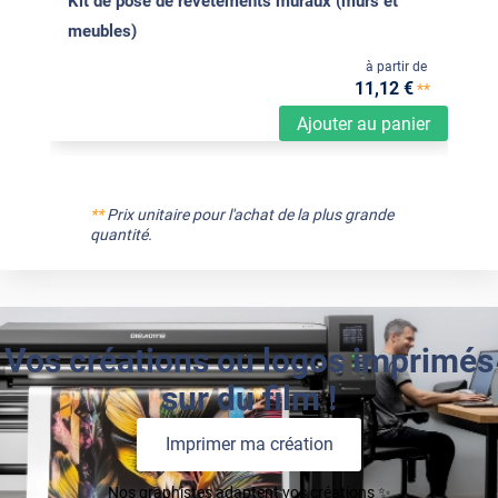
Kit de pose de revêtements muraux (murs et
meubles)
à partir de
11
,12
€
**
Ajouter au panier
**
Prix unitaire pour l'achat de la plus grande
quantité.
Vos créations ou logos imprimés
sur du film !
Imprimer ma création
Nos graphistes adaptent vos créations ✨