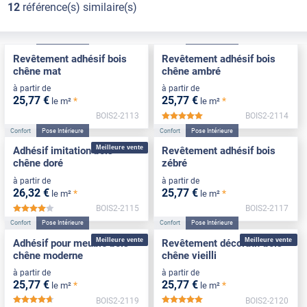
12
référence(s) similaire(s)
Confort
Pose Intérieure
Confort
Pose Intérieure
Revêtement adhésif bois
Revêtement adhésif bois
chêne mat
chêne ambré
à partir de
à partir de
25
,77
€
25
,77
€
*
*
le m²
le m²
BOIS2-2113
BOIS2-2114
*****
Confort
Pose Intérieure
Confort
Pose Intérieure
Meilleure vente
Adhésif imitation bois
Revêtement adhésif bois
chêne doré
zébré
à partir de
à partir de
26
,32
€
25
,77
€
*
*
le m²
le m²
BOIS2-2115
BOIS2-2117
*****
Confort
Pose Intérieure
Confort
Pose Intérieure
Meilleure vente
Meilleure vente
Adhésif pour meuble bois
Revêtement décoratif bois
chêne moderne
chêne vieilli
à partir de
à partir de
25
,77
€
25
,77
€
*
*
le m²
le m²
BOIS2-2119
BOIS2-2120
*****
*****