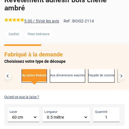
ambré
*****
5.00
/ 5
Voir les avis
Ref :
BOIS2-2114
Confort
Pose Intérieure
AVANT
Fabriqué à la demande
Choisissez votre type de découpe
Au mètre linéaire
Aux dimensions exactes
Façade de cuisine
Créden
Qu'est-ce que la laize ?
Laize
Longueur
Quantité