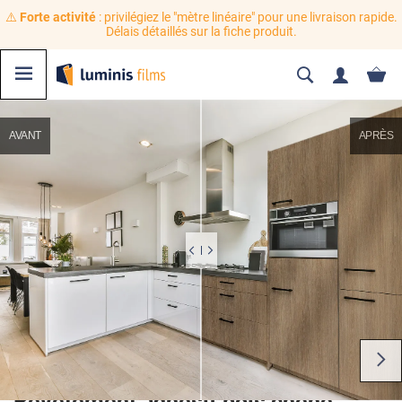
⚠️
Forte activité
: privilégiez le "mètre linéaire" pour une livraison rapide.
Délais détaillés sur la fiche produit.
AVANT
APRÈS
Revêtement adhésif bois chêne