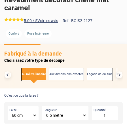
caramel
*****
5.00
/ 5
Voir les avis
Ref :
BOIS2-2127
Confort
Pose Intérieure
AVANT
Fabriqué à la demande
Choisissez votre type de découpe
Au mètre linéaire
Aux dimensions exactes
Façade de cuisine
Créden
Qu'est-ce que la laize ?
Laize
Longueur
Quantité