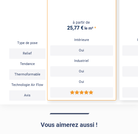
à partir de
25
,77
€
*
le m²
Intérieure
Type de pose
Oui
Relief
Industriel
Tendance
Oui
Thermoformable
Oui
Technologie Air Flow
*****
Avis
Vous aimerez aussi !