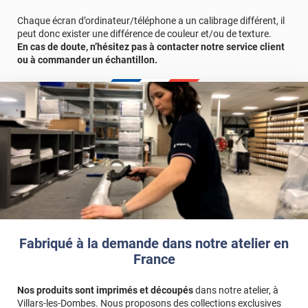
Ne laissez pas la monotonie s'emparer de vos espaces. Optez
Chaque écran d’ordinateur/téléphone a un calibrage différent, il
dès aujourd'hui pour notre revêtement adhésif et transformez
peut donc exister une différence de couleur et/ou de texture.
chaque coin en une expression vivante de style et de confort, où
En cas de doute, n’hésitez pas à contacter notre service client
l'esthétique rencontre la fonctionnalité avec harmonie !
ou à commander un échantillon.
Afin de vous rendre compte de la qualité et de son rendu
véritable, nous vous conseillons de faire une demande
d'échantillons gratuite.
Fabriqué à la demande dans notre atelier en
France
Nos produits sont imprimés et découpés
dans notre atelier, à
Villars-les-Dombes. Nous proposons des collections exclusives