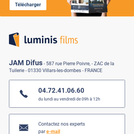
Télécharger
Lumi
JAM Difus
- 587 rue Pierre Poivre, - ZAC de la
Tuilerie - 01330 Villars-les-dombes - FRANCE
04.72.41.06.60
du lundi au vendredi de 09h à 12h
Contactez nos experts
par
e-mail