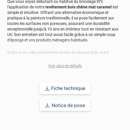
Que vous soyez débutant ou habitué du bricolage DIY,
l'application de notre
revêtement bois chêne mat caramel
est
simple et intuitive. Offrant une alternative économique et
pratique à la peinture traditionnelle, il se pose facilement sur
toutes les surfaces non poreuses, assurant une durabilité
exceptionnelle jusqu'à 10 ans en intérieur tout en résistant aux
UV. Son entretien est tout aussi facile grâce à un simple coup
d'éponge et vos produits ménagers habituels.
Grâce à sa colle permanente munie de canaux d'air, notre
revêtement adhésif s'applique sans difficulté, garantissant un
résultat impeccable, sans bulles d'air disgracieuses lors de
Voir plus de détails
l'étape du marouflage. Que vous soyez un particulier souhaitant
transformer votre domicile ou un professionnel cherchant à
créer des espaces accueillants et élégants, notre revêtement
répond à tous vos besoins en matière de décoration intérieure.
Fiche technique
Pour les espaces de réception, les bureaux ou les commerces,
notre
adhésif chêne caramel
offre une polyvalence
Notice de pose
exceptionnelle, ajoutant une touche sophistiquée et conviviale à
chaque environnement. Transformez vos murs et meubles avec
notre revêtement adhésif et laissez-vous séduire par l'élégance
intemporelle du chêne mat caramel.