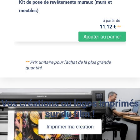
Kit de pose de revêtements muraux (murs et
meubles)
à partir de
11
,12
€
**
Ajouter au panier
**
Prix unitaire pour l'achat de la plus grande
quantité.
Vos créations ou logos imprimés
sur du film !
Imprimer ma création