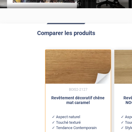
Nos graphistes adaptent vos créations ✨
Comparer les produits
BOIS2-2127
Revêtement décoratif chêne
Revê
mat caramel
NOC
Aspect naturel
Aspe
Touché texturé
Tou
Tendance Contemporain
Sty