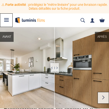
⚠️
Forte activité
: privilégiez le "mètre linéaire" pour une livraison rapide.
Délais détaillés sur la fiche produit.
AVANT
APRÈS
Revêtement décoratif chêne mat