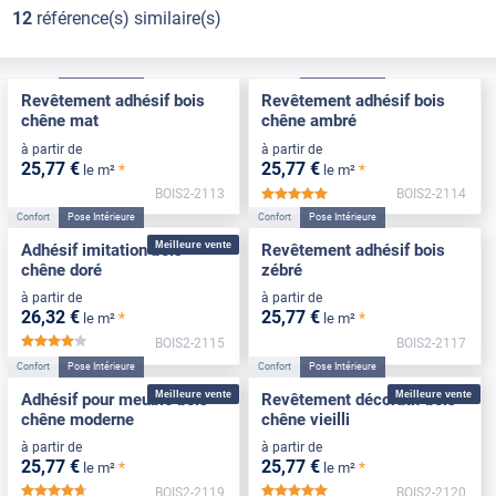
12
référence(s) similaire(s)
Confort
Pose Intérieure
Confort
Pose Intérieure
Revêtement adhésif bois
Revêtement adhésif bois
chêne mat
chêne ambré
à partir de
à partir de
25
,77
€
25
,77
€
*
*
le m²
le m²
BOIS2-2113
BOIS2-2114
*****
Confort
Pose Intérieure
Confort
Pose Intérieure
Meilleure vente
Adhésif imitation bois
Revêtement adhésif bois
chêne doré
zébré
à partir de
à partir de
26
,32
€
25
,77
€
*
*
le m²
le m²
BOIS2-2115
BOIS2-2117
*****
Confort
Pose Intérieure
Confort
Pose Intérieure
Meilleure vente
Meilleure vente
Adhésif pour meuble bois
Revêtement décoratif bois
chêne moderne
chêne vieilli
à partir de
à partir de
25
,77
€
25
,77
€
*
*
le m²
le m²
BOIS2-2119
BOIS2-2120
*****
*****