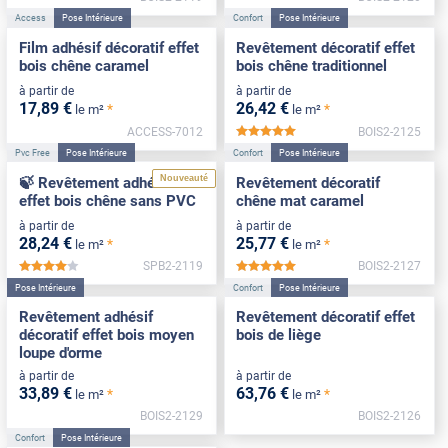
Access
Pose Intérieure
Confort
Pose Intérieure
Film adhésif décoratif effet
Revêtement décoratif effet
bois chêne caramel
bois chêne traditionnel
à partir de
à partir de
17
,89
€
26
,42
€
*
*
le m²
le m²
ACCESS-7012
BOIS2-2125
*****
Pvc Free
Pose Intérieure
Confort
Pose Intérieure
Nouveauté
🍃 Revêtement adhésif
Revêtement décoratif
effet bois chêne sans PVC
chêne mat caramel
à partir de
à partir de
28
,24
€
25
,77
€
*
*
le m²
le m²
SPB2-2119
BOIS2-2127
*****
*****
Pose Intérieure
Confort
Pose Intérieure
Revêtement adhésif
Revêtement décoratif effet
décoratif effet bois moyen
bois de liège
loupe d'orme
à partir de
à partir de
33
,89
€
63
,76
€
*
*
le m²
le m²
BOIS2-2129
BOIS2-2126
Confort
Pose Intérieure