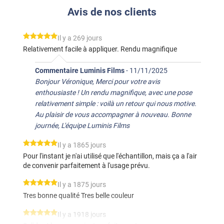
Avis de nos clients
*****
Il y a 269 jours
Relativement facile à appliquer. Rendu magnifique
Commentaire Luminis Films
-
11/11/2025
Bonjour Véronique, Merci pour votre avis
enthousiaste ! Un rendu magnifique, avec une pose
relativement simple : voilà un retour qui nous motive.
Au plaisir de vous accompagner à nouveau. Bonne
journée, L'équipe Luminis Films
*****
Il y a 1865 jours
Pour l'instant je n'ai utilisé que l'échantillon, mais ça a l'air
de convenir parfaitement à l'usage prévu.
*****
Il y a 1875 jours
Tres bonne qualité Tres belle couleur
*****
Il y a 1918 jours