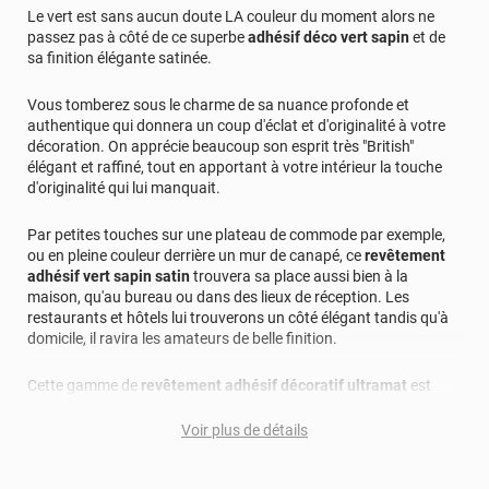
Le vert est sans aucun doute LA couleur du moment alors ne
passez pas à côté de ce superbe
adhésif déco vert sapin
et de
sa finition élégante satinée.
Vous tomberez sous le charme de sa nuance profonde et
authentique qui donnera un coup d'éclat et d'originalité à votre
décoration. On apprécie beaucoup son esprit très "British"
élégant et raffiné, tout en apportant à votre intérieur la touche
d'originalité qui lui manquait.
Par petites touches sur une plateau de commode par exemple,
ou en pleine couleur derrière un mur de canapé, ce
revêtement
adhésif vert sapin satin
trouvera sa place aussi bien à la
maison, qu'au bureau ou dans des lieux de réception. Les
restaurants et hôtels lui trouverons un côté élégant tandis qu'à
domicile, il ravira les amateurs de belle finition.
Cette gamme de
revêtement adhésif décoratif ultramat
est
réputée pour sa superbe finition veloutée au toucher, ultramat à
l'oeil et principalement pour son excellente résistance aux
Voir plus de détails
rayures !