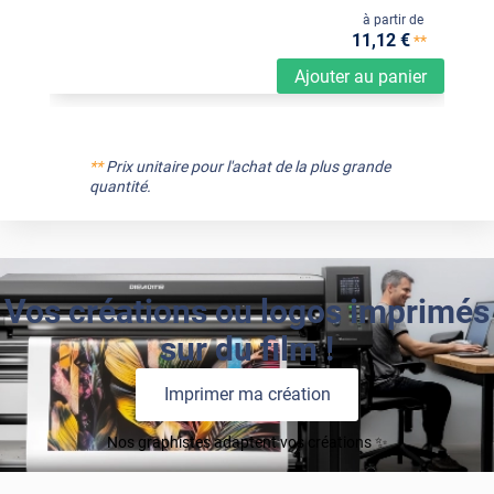
à partir de
11
,12
€
**
Ajouter au panier
**
Prix unitaire pour l'achat de la plus grande
quantité.
Vos créations ou logos imprimés
sur du film !
Imprimer ma création
Nos graphistes adaptent vos créations ✨