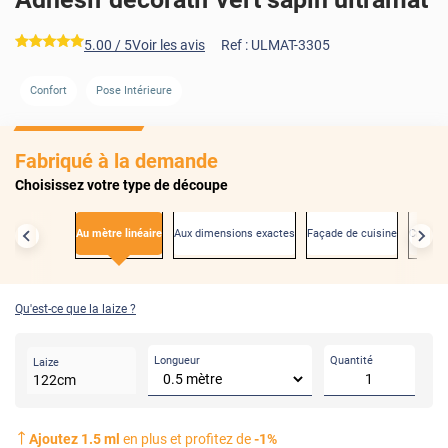
*****
5.00
/ 5
Voir les avis
Ref :
ULMAT-3305
Confort
Pose Intérieure
AVANT
Fabriqué à la demande
Choisissez votre type de découpe
Au mètre linéaire
Aux dimensions exactes
Façade de cuisine
Créden
Qu'est-ce que la laize ?
Longueur
Quantité
Laize
122
cm
Ajoutez
1.5
ml
en plus et profitez de
-
1
%