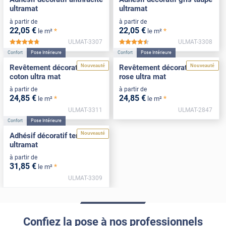
ultramat
ultramat
à partir de
à partir de
22
,05
€
22
,05
€
*
*
le m²
le m²
ULMAT-3307
ULMAT-3308
*****
*****
Confort
Pose Intérieure
Confort
Pose Intérieure
Nouveauté
Nouveauté
Revêtement décoratif blanc
Revêtement décoratif sable
coton ultra mat
rose ultra mat
à partir de
à partir de
24
,85
€
24
,85
€
*
*
le m²
le m²
ULMAT-3311
ULMAT-2847
Confort
Pose Intérieure
Nouveauté
Adhésif décoratif terracotta
ultramat
à partir de
31
,85
€
*
le m²
ULMAT-3309
Confiez la pose à nos professionnels