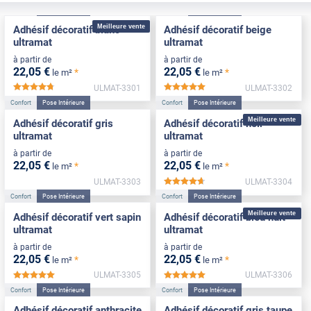
Confort
Pose Intérieure
Confort
Pose Intérieure
Meilleure vente
Adhésif décoratif blanc
Adhésif décoratif beige
ultramat
ultramat
à partir de
à partir de
22
,05
€
22
,05
€
*
*
le m²
le m²
ULMAT-3301
ULMAT-3302
*****
*****
Confort
Pose Intérieure
Confort
Pose Intérieure
Meilleure vente
Adhésif décoratif gris
Adhésif décoratif noir
ultramat
ultramat
à partir de
à partir de
22
,05
€
22
,05
€
*
*
le m²
le m²
ULMAT-3303
ULMAT-3304
*****
Confort
Pose Intérieure
Confort
Pose Intérieure
Meilleure vente
Adhésif décoratif vert sapin
Adhésif décoratif bleu nuit
ultramat
ultramat
à partir de
à partir de
22
,05
€
22
,05
€
*
*
le m²
le m²
ULMAT-3305
ULMAT-3306
*****
*****
Confort
Pose Intérieure
Confort
Pose Intérieure
Adhésif décoratif anthracite
Adhésif décoratif gris taupe