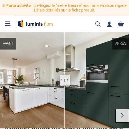
⚠️
Forte activité
: privilégiez le "mètre linéaire" pour une livraison rapide.
Délais détaillés sur la fiche produit.
AVANT
APRÈS
Adhésif décoratif vert sapin ultramat