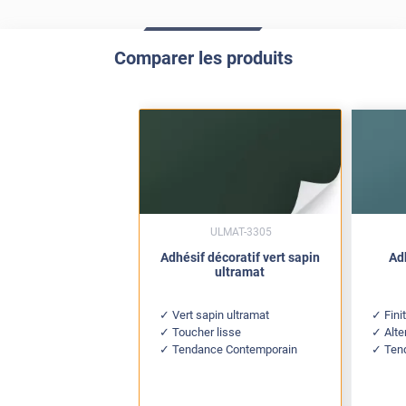
Comparer les produits
ULMAT-3305
Adhésif décoratif vert sapin
Adh
ultramat
Vert sapin ultramat
Fini
Toucher lisse
Alte
Tendance Contemporain
Ten