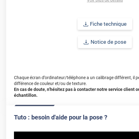
meubles existants plutôt que d'investir dans du neuf. Sa couleur vi
remarquable sont sûres de captiver l'attention et d'ajouter une touc
ou à votre espace extérieur, faisant de cet adhésif décoratif jaun
ceux qui cherchent à illuminer leur environnement avec style.
Fiche technique
Pour une tenue optimale, le revêtement adhésif est à poser sur une
Notice de pose
poreuse.
Afin de vous rendre compte de la qualité et de son rendu véritable
faire une demande d'échantillons gratuite.
Chaque écran d’ordinateur/téléphone a un calibrage différent, il p
différence de couleur et/ou de texture.
En cas de doute, n’hésitez pas à contacter notre service client
échantillon.
Tuto : besoin d'aide pour la pose ?