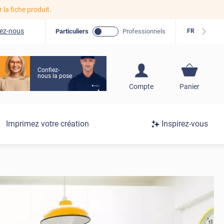
r la fiche produit.
ez-nous
Particuliers
Professionnels
FR
Confiez-
nous la pose
S'inscrire / Se
Compte
Panier
connecter
Connexion
Imprimez votre création
Inspirez-vous
/
Inscription