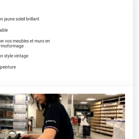
 jaune soleil brillant
éable
ser vos meubles et murs en
thermoformage
n style vintage
 peinture