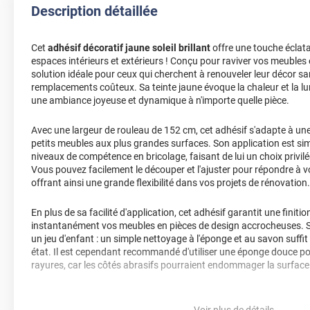
Description détaillée
Cet
adhésif décoratif jaune soleil brillant
offre une touche éclat
espaces intérieurs et extérieurs ! Conçu pour raviver vos meubles e
solution idéale pour ceux qui cherchent à renouveler leur décor sa
remplacements coûteux. Sa teinte jaune évoque la chaleur et la lu
une ambiance joyeuse et dynamique à n'importe quelle pièce.
Avec une largeur de rouleau de 152 cm, cet adhésif s'adapte à une 
petits meubles aux plus grandes surfaces. Son application est sim
niveaux de compétence en bricolage, faisant de lui un choix privilé
Vous pouvez facilement le découper et l'ajuster pour répondre à v
offrant ainsi une grande flexibilité dans vos projets de rénovation.
En plus de sa facilité d'application, cet adhésif garantit une fini
instantanément vos meubles en pièces de design accrocheuses. S
un jeu d'enfant : un simple nettoyage à l'éponge et au savon suffit
état. Il est cependant recommandé d'utiliser une éponge douce pou
rayures, car les côtés abrasifs pourraient endommager la surface 
Non seulement cet adhésif constitue une
alternative pratique à l
également des avantages économiques en vous permettant de don
Voir plus de détails