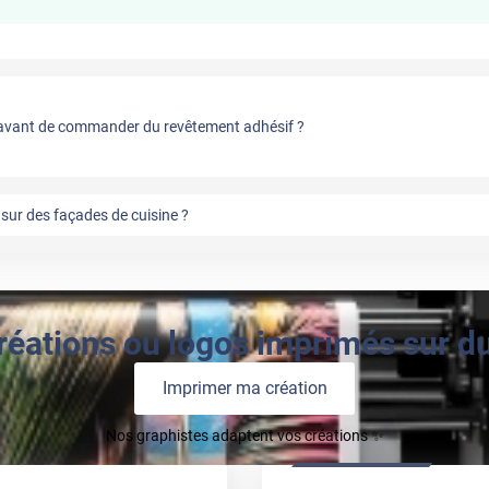
vant de commander du revêtement adhésif ?
sur des façades de cuisine ?
réations ou logos imprimés sur du 
Imprimer ma création
Nos graphistes adaptent vos créations ✨