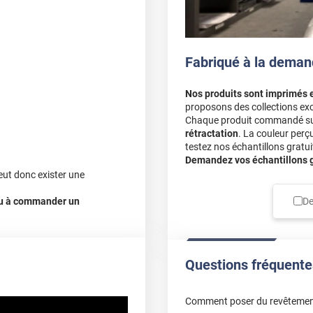
ve et sa brillance
he de soleil à votre intérieur
e un choix incontournable pour
Fabriqué à la deman
 surface lisse et non
Nos produits sont imprimés 
proposons des collections exc
Chaque produit commandé sur 
, nous vous conseillons de
rétractation
. La couleur perç
testez nos échantillons gratuit
Demandez vos échantillons gr
eut donc exister une
De
 ou à commander un
Questions fréquente
Comment poser du revêtemen