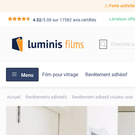
⚠️
Forte activité
Livraison offe
*****
4.52
/5.00 sur
17582
avis certifiés
Film pour vitrage
Revêtement adhésif
Menu
Accueil
Revêtements adhésifs
Revêtement adhésif couleur unie