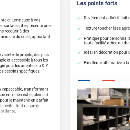
Les points forts
Revêtement adhésif finition
ante et lumineuse à vos
t surfaces, il représente une
Texture toucher lisse agr
ns recourir à des
minosité du soleil, apportant
Pratique pour personnali
toute facilité grâce au 
Idéal en décoration pour u
variété de projets, des plus
ple et accessible à tous les
Excellente alternative à la
gié pour les adeptes du DIY.
os besoins spécifiques,
tion impeccable, transformant
on entretien est également
 pour le maintenir en parfait
r éviter tout risque de
brillante.
a peinture
, mais il offre
ner une nouvelle vie à vos