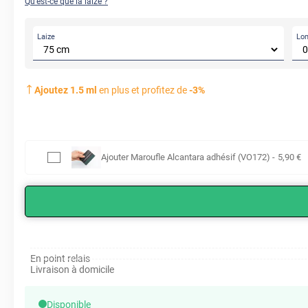
Qu'est-ce que la laize ?
Laize
Lo
Ajoutez
1.5
ml
en plus et profitez de
-
3
%
Ajouter
Maroufle Alcantara adhésif (VO172)
-
5
,90
€
En point relais
Livraison à domicile
Disponible