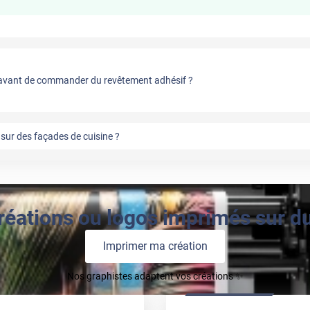
vant de commander du revêtement adhésif ?
sur des façades de cuisine ?
réations ou logos imprimés sur du 
Imprimer ma création
Nos graphistes adaptent vos créations ✨