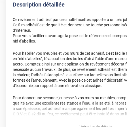
Description détaillée
Ce revêtement adhésif par ces multi-facettes apportera un très joli
Ce film adhésif est de qualité et donnera une touche personnalisé
d’intérieur.
Pour vous faciliter davantage la pose, cette référence est compos
nid d'abeilles.
Pour habiller vos meubles et vos murs de cet adhésif,
c'est facile
!
en "nid d'abeilles", l'évacuation des bulles d'air à l'aide d'une marou
accro. Comptez ainsi sur une application du revêtement décoratif 
nécessite aucun travaux. De plus, ce revêtement adhésif est ther
la chaleur, l'adhésif s'adapte à la surface sur laquelle vous l'insta
formes de l'ameublement. Avec la pose de cet adhésif décoratif,
d'économie par rapport à une rénovation classique.
Pour donner une seconde jeunesse à vos murs ou meubles, compte
qualité avec une excellente résistance à l’eau, à la saleté, à l’abra
à son épaisseur, cet adhésif masque également les petites imperfe
C.O.V et C-s2,d0 au feu, ce revêtement peut être installé dans un l
Durabilité
: 10 ans en pose intérieur (anti craquèlement, écaillage
Voir plus de détails