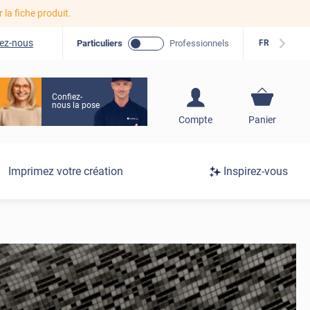
r la fiche produit.
ez-nous
Particuliers
Professionnels
FR
Confiez-
nous la pose
S'inscrire / Se
Compte
Panier
connecter
Connexion
Imprimez votre création
Inspirez-vous
/
Inscription