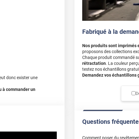
, nous vous conseillons de
Fabriqué à la deman
Nos produits sont imprimés 
proposons des collections exc
Chaque produit commandé sur 
rétractation
. La couleur perç
testez nos échantillons gratuit
Demandez vos échantillons gr
eut donc exister une
 ou à commander un
D
Questions fréquente
Comment poser du revêtemen