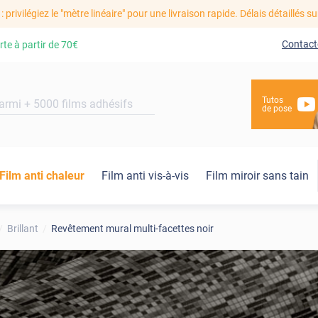
: privilégiez le "mètre linéaire" pour une livraison rapide. Délais détaillés su
Contact
rte à partir de
70€
Tutos
de pose
Film anti chaleur
Film anti vis-à-vis
Film miroir sans tain
Brillant
Revêtement mural multi-facettes noir