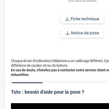
jaunissement)
Afin de vous rendre compte de la qualité et de son rendu véritable
Fiche technique
faire une demande d'échantillons gratuite.
Notice de pose
Chaque écran d’ordinateur/téléphone a un calibrage différent, il p
différence de couleur et/ou de texture.
En cas de doute, n’hésitez pas à contacter notre service client
échantillon.
Tuto : besoin d'aide pour la pose ?