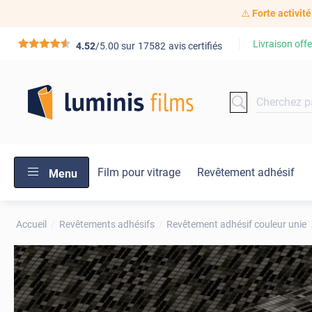
⚠️
Forte activité
Livraison offe
*****
4.52
/5.00 sur
17582
avis certifiés
Film pour vitrage
Revêtement adhésif
Menu
Accueil
Revêtements adhésifs
Revêtement adhésif couleur unie