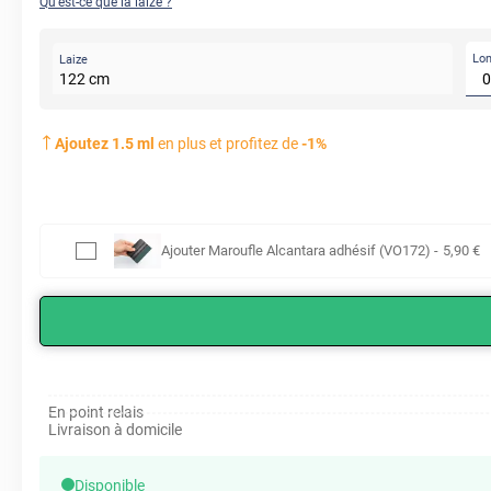
Qu'est-ce que la laize ?
Lo
Laize
122
cm
Ajoutez
1.5
ml
en plus et profitez de
-
1
%
Ajouter
Maroufle Alcantara adhésif (VO172)
-
5
,90
€
En point relais
Livraison à domicile
Disponible