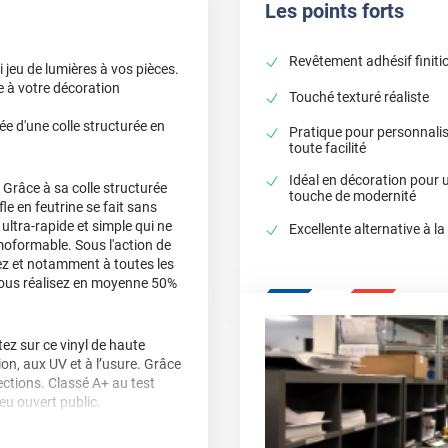
Les points forts
Revêtement adhésif finitio
 jeu de lumières à vos pièces.
e à votre décoration
Touché texturé réaliste
ée d'une colle structurée en
Pratique pour personnali
toute facilité
Idéal en décoration pour
 Grâce à sa colle structurée
touche de modernité
fle en feutrine se fait sans
ultra-rapide et simple qui ne
Excellente alternative à la
moformable. Sous l'action de
llez et notamment à toutes les
 vous réalisez en moyenne 50%
z sur ce vinyl de haute
sion, aux UV et à l’usure. Grâce
ctions. Classé A+ au test
ieu ouvert public.
, délamination et