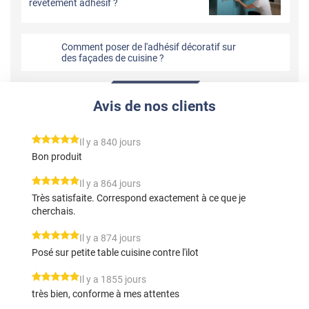
revêtement adhésif ?
Comment poser de l'adhésif décoratif sur
des façades de cuisine ?
Avis de nos clients
*****
Il y a 840 jours
Bon produit
*****
Il y a 864 jours
Très satisfaite. Correspond exactement à ce que je
cherchais.
*****
Il y a 874 jours
Posé sur petite table cuisine contre l'ilot
*****
Il y a 1855 jours
très bien, conforme à mes attentes