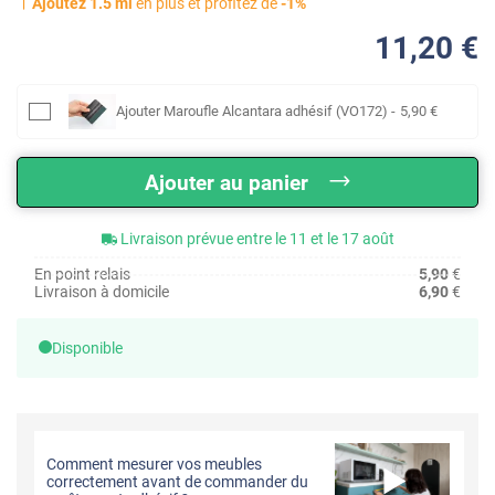
Ajoutez
1.5
ml
en plus et profitez de
-
1
%
11
,20
€
Ajouter
Maroufle Alcantara adhésif (VO172)
-
5
,90
€
Ajouter au panier
Livraison prévue entre le 11 et le 17 août
En point relais
5,90
€
Livraison à domicile
6,90
€
Disponible
Comment mesurer vos meubles
correctement avant de commander du