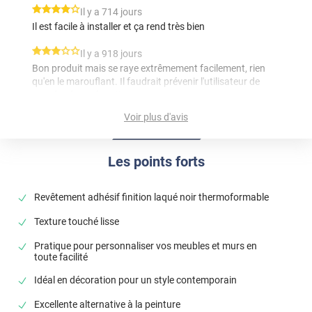
*****
Il y a 714 jours
Il est facile à installer et ça rend très bien
*****
Il y a 918 jours
Bon produit mais se raye extrêmement facilement, rien
qu'en le marouflant. Il faudrait prévenir l'utilisateur de
prendre des précautions.
Voir plus d'avis
Commentaire Luminis Films
-
02/02/2024
Bonjour, Pouvez-vous nous faire un retour
concernant le produit donc vous me parlez ? Vous
Les points forts
avez commandé plusieurs films (vitrage et
revêtement adhésif) Les films sont des produits
Revêtement adhésif finition laqué noir thermoformable
fragile mais ne se raye pas aussi facilement, en effet,
si vous avez le matériel adapté, l'application du film se
Texture touché lisse
fait facilement et sans rayures. Cordialement, L'équipe
Pratique pour personnaliser vos meubles et murs en
Luminis Films
toute facilité
*****
Il y a 951 jours
Idéal en décoration pour un style contemporain
Le film est arrivé griffé,comme si il a déjà été utilisé. Il ne
m'as servi à rien
Excellente alternative à la peinture