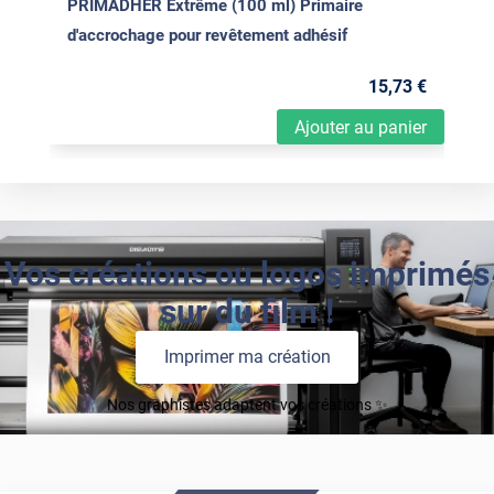
PRIMADHER Extrême (100 ml) Primaire
d'accrochage pour revêtement adhésif
15
,73
€
Ajouter au panier
Vos créations ou logos imprimés
sur du film !
Imprimer ma création
Nos graphistes adaptent vos créations ✨