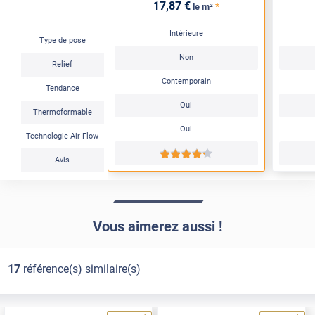
17
,87
€
*
le m²
Intérieure
Type de pose
Non
Relief
Contemporain
Tendance
Oui
Thermoformable
Oui
Technologie Air Flow
*****
Avis
Vous aimerez aussi !
17
référence(s) similaire(s)
Basic
Pose Int / Ext
Basic
Pose Int / Ext