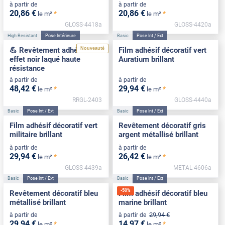
à partir de
à partir de
20
,86
€
20
,86
€
*
*
le m²
le m²
GLOSS-4418a
GLOSS-4420a
High Resistant
Pose Intérieure
Basic
Pose Int / Ext
Nouveauté
💪 Revêtement adhésif
Film adhésif décoratif vert
effet noir laqué haute
Auratium brillant
résistance
à partir de
à partir de
48
,42
€
29
,94
€
*
*
le m²
le m²
RRGL-2403
GLOSS-4440a
Basic
Pose Int / Ext
Basic
Pose Int / Ext
Film adhésif décoratif vert
Revêtement décoratif gris
militaire brillant
argent métallisé brillant
à partir de
à partir de
29
,94
€
26
,42
€
*
*
le m²
le m²
GLOSS-4439a
METAL-4606a
Basic
Pose Int / Ext
Basic
Pose Int / Ext
-
50
%
Revêtement décoratif bleu
Film adhésif décoratif bleu
métallisé brillant
marine brillant
29
,94
€
à partir de
à partir de
29
,94
€
14
,97
€
*
*
le m²
le m²