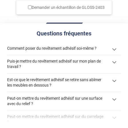
Demander un échantillon de
GLOSS-2403
Questions fréquentes
Comment poser du revêtement adhésif soi-même ?
Puis-je mettre du revêtement adhésif sur mon plan de
« Comment poser un revêtement adhésif ? »
travail ?
Est-ce que le revêtement adhésif se retire sans abîmer
les meubles en dessous ?
"Peut-on installer du
Peut-on mettre du revêtement adhésif sur une surface
revêtement adhésif sur un plan de travail de cuisine ?"
avec du relief ?
Peut-on mettre du revêtement adhésif sur du carrelage
?
Partir d'un coin et tirer assez fermement