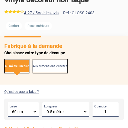
*****
4.27
/ 5
Voir les avis
Ref :
GLOSS-2403
Confort
Pose Intérieure
Fabriqué à la demande
Choisissez votre type de découpe
Au mètre linéaire
Aux dimensions exactes
Qu'est-ce que la laize ?
Laize
Longueur
Quantité