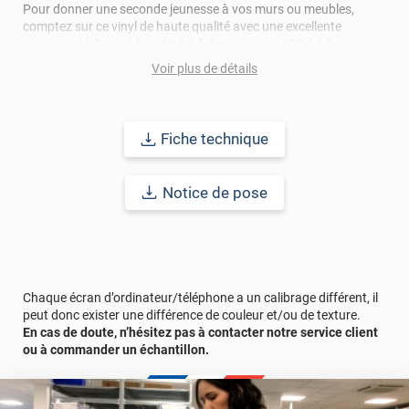
Pour donner une seconde jeunesse à vos murs ou meubles,
comptez sur ce vinyl de haute qualité avec une excellente
résistance à l’eau, à la saleté, à l’abrasion, aux UV et à l’usure.
Grâce à son épaisseur, cet adhésif masque également les petites
Voir plus de détails
imperfections. Classé A+ au test C.O.V et C-s2,d0 au feu, ce
revêtement peut être installé dans un lieu ouvert public.
Durabilité
: 10 ans en pose intérieur (anti craquèlement,
Fiche technique
écaillage, délamination et jaunissement)
Notice de pose
Afin de vous rendre compte de la qualité et de son rendu
véritable, nous vous conseillons de faire une demande
d'échantillons gratuite.
Chaque écran d’ordinateur/téléphone a un calibrage différent, il
peut donc exister une différence de couleur et/ou de texture.
En cas de doute, n’hésitez pas à contacter notre service client
ou à commander un échantillon.