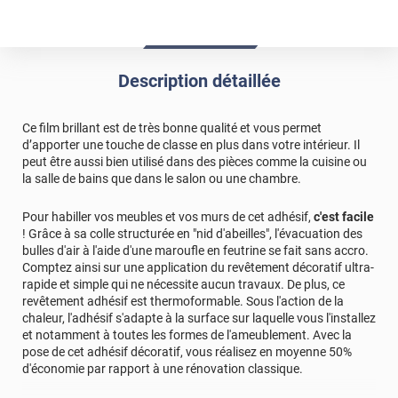
Commentaire Luminis Films
-
31/12/2023
Bonjour, Si vous recevez un film endommagé, je vous
invite à nous envoyer des photos de celui-ci
Description détaillée
directement par mail pour que nous puissions le
constater et faire une prise en charge SAV.
Cordialement, l'Equipe Luminis Films
Ce film brillant est de très bonne qualité et vous permet
d’apporter une touche de classe en plus dans votre intérieur. Il
peut être aussi bien utilisé dans des pièces comme la cuisine ou
la salle de bains que dans le salon ou une chambre.
Pour habiller vos meubles et vos murs de cet adhésif,
c'est facile
! Grâce à sa colle structurée en "nid d'abeilles", l'évacuation des
bulles d'air à l'aide d'une maroufle en feutrine se fait sans accro.
Comptez ainsi sur une application du revêtement décoratif ultra-
rapide et simple qui ne nécessite aucun travaux. De plus, ce
revêtement adhésif est thermoformable. Sous l'action de la
chaleur, l'adhésif s'adapte à la surface sur laquelle vous l'installez
et notamment à toutes les formes de l'ameublement. Avec la
pose de cet adhésif décoratif, vous réalisez en moyenne 50%
d'économie par rapport à une rénovation classique.