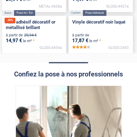
METAL-4608a
GLOSS-4457a
Basic
Pose Int / Ext
Confort
Pose Intérieure
-
50
%
Film adhésif décoratif or
Vinyle décoratif noir laqué
métallisé brillant
29
,94
€
à partir de
à partir de
14
,97
€
17
,87
€
*
*
le m²
le m²
GLOSS-4454a
GLOSS-2403
*****
Confiez la pose à nos professionnels