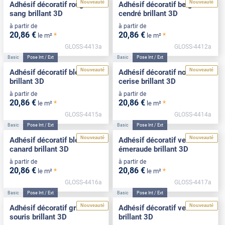
Nouveauté
Nouveauté
Adhésif décoratif rouge
Adhésif décoratif beige
sang brillant 3D
cendré brillant 3D
à partir de
à partir de
20
,86
€
20
,86
€
*
*
le m²
le m²
GLOSS-4413a
GLOSS-4412a
Basic
Pose Int / Ext
Basic
Pose Int / Ext
Nouveauté
Nouveauté
Adhésif décoratif bleu roi
Adhésif décoratif noir
brillant 3D
cerise brillant 3D
à partir de
à partir de
20
,86
€
20
,86
€
*
*
le m²
le m²
GLOSS-4415a
GLOSS-4414a
Basic
Pose Int / Ext
Basic
Pose Int / Ext
Nouveauté
Nouveauté
Adhésif décoratif bleu
Adhésif décoratif vert
canard brillant 3D
émeraude brillant 3D
à partir de
à partir de
20
,86
€
20
,86
€
*
*
le m²
le m²
GLOSS-4416a
GLOSS-4417a
Basic
Pose Int / Ext
Basic
Pose Int / Ext
Nouveauté
Nouveauté
Adhésif décoratif gris
Adhésif décoratif vert d'eau
souris brillant 3D
brillant 3D