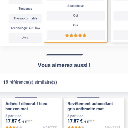
Scandinave
Tendance
Oui
Thermoformable
Oui
Technologie Air Flow
*****
Avis
Vous aimerez aussi !
19
référence(s) similaire(s)
Confort
Pose Intérieure
Confort
Pose Intérieure
Adhésif décoratif bleu
Revêtement autocollant
horizon mat
gris anthracite mat
à partir de
à partir de
17
,87
€
17
,87
€
*
*
le m²
le m²
MAT-2331
MAT-2334