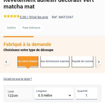
matcha mat
*****
5.00
/ 5
Voir les avis
Ref :
MAT-2347
Confort
Pose Intérieure
AVANT
Fabriqué à la demande
Choisissez votre type de découpe
Au mètre linéaire
Aux dimensions exactes
Façade de cuisine
Créden
Qu'est-ce que la laize ?
Longueur
Quantité
Laize
122
cm