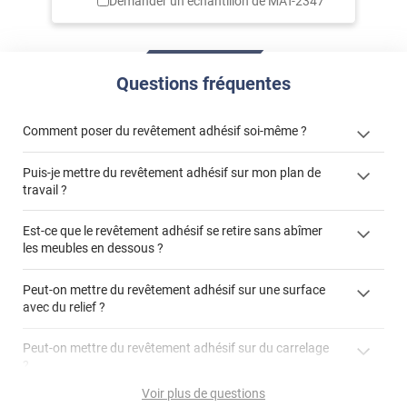
Demander un échantillon de
MAT-2347
Questions fréquentes
Comment poser du revêtement adhésif soi-même ?
Puis-je mettre du revêtement adhésif sur mon plan de
« Comment poser un revêtement adhésif ? »
travail ?
Est-ce que le revêtement adhésif se retire sans abîmer
les meubles en dessous ?
"Peut-on installer du
Peut-on mettre du revêtement adhésif sur une surface
revêtement adhésif sur un plan de travail de cuisine ?"
avec du relief ?
Peut-on mettre du revêtement adhésif sur du carrelage
?
Partir d'un coin et tirer assez fermement
Voir plus de questions
Utiliser une solution de dépose pour annuler l'action de la
Comment poser du revêtement adhésif dans les angles