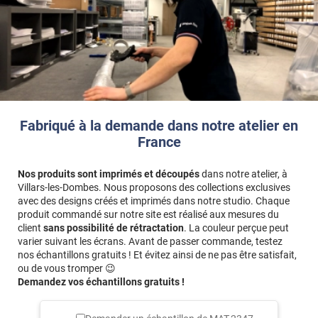
Le revêtement adhésif décoratif bordeaux mat est la solution
idéale pour :
• Moderniser un meuble fatigué,
• Donner du style à une crédence,
• Personnaliser un espace de travail,
• Créer une décoration élégante à petit prix.
Facile à poser, résistant et raffiné, il séduit aussi bien les
particuliers créatifs que les professionnels du design d’intérieur.
Fabriqué à la demande dans notre atelier en
France
Référence produit :
MAT2347
.
Nos produits sont imprimés et découpés
dans notre atelier, à
Villars-les-Dombes. Nous proposons des collections exclusives
avec des designs créés et imprimés dans notre studio. Chaque
produit commandé sur notre site est réalisé aux mesures du
client
sans possibilité de rétractation
. La couleur perçue peut
varier suivant les écrans. Avant de passer commande, testez
nos échantillons gratuits ! Et évitez ainsi de ne pas être satisfait,
ou de vous tromper 😉
Demandez vos échantillons gratuits !