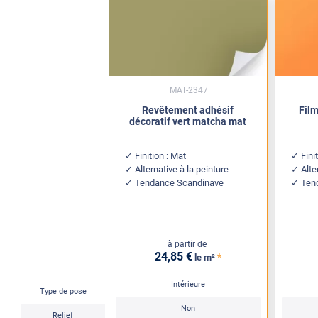
MAT-2347
Revêtement adhésif
Fil
décoratif vert matcha mat
Finition : Mat
Fini
Alternative à la peinture
Alte
Tendance Scandinave
Ten
à partir de
24
,85
€
*
le m²
Intérieure
Type de pose
Non
Relief