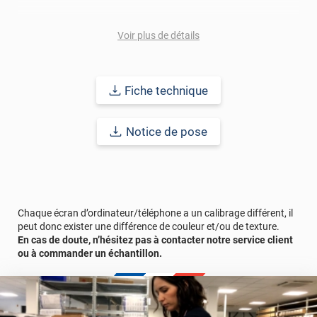
Conseils de pose pour un rendu impeccable
• Nettoyez soigneusement la surface (eau savonneuse + chiffon
Voir plus de détails
doux).
• Vérifiez qu’elle est parfaitement sèche et sans résidus.
• Appliquez le film en chassant les bulles d’air pour un fini
uniforme.
Fiche technique
Une préparation simple qui garantit un résultat net et durable.
Notice de pose
Entretien facile
• Utilisez de l’eau chaude (non bouillante) et des produits au pH
neutre.
• Évitez les détergents agressifs ou les éponges abrasives qui
pourraient abîmer la finition mate.
Chaque écran d’ordinateur/téléphone a un calibrage différent, il
peut donc exister une différence de couleur et/ou de texture.
Pour être sûr(e) de votre choix
En cas de doute, n’hésitez pas à contacter notre service client
ou à commander un échantillon.
Vous hésitez sur la teinte ou le rendu ? Testez avant d’acheter
grâce à nos échantillons gratuits, disponibles sur simple
demande.