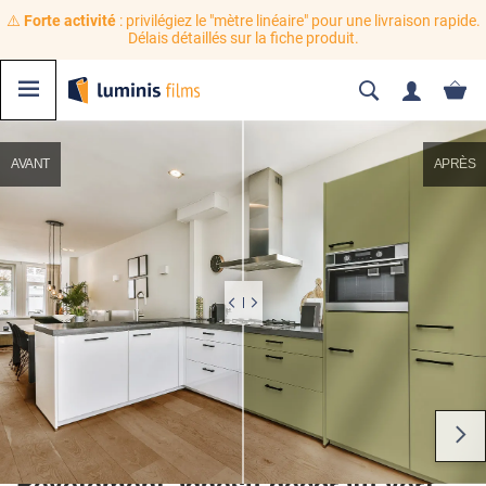
⚠️
Forte activité
: privilégiez le "mètre linéaire" pour une livraison rapide.
Délais détaillés sur la fiche produit.
AVANT
APRÈS
Revêtement adhésif décoratif vert