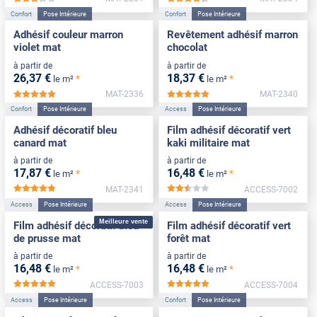
*****
*****
Confort
Pose Intérieure
Confort
Pose Intérieure
Adhésif couleur marron
Revêtement adhésif marron
violet mat
chocolat
à partir de
à partir de
26
,37
€
18
,37
€
*
*
le m²
le m²
MAT-2336
MAT-2340
*****
*****
Confort
Pose Intérieure
Access
Pose Intérieure
Adhésif décoratif bleu
Film adhésif décoratif vert
canard mat
kaki militaire mat
à partir de
à partir de
17
,87
€
16
,48
€
*
*
le m²
le m²
MAT-2341
ACCESS-7002
*****
*****
Access
Pose Intérieure
Access
Pose Intérieure
Meilleure vente
Film adhésif décoratif bleu
Film adhésif décoratif vert
de prusse mat
forêt mat
à partir de
à partir de
16
,48
€
16
,48
€
*
*
le m²
le m²
ACCESS-7003
ACCESS-7004
*****
*****
Access
Pose Intérieure
Confort
Pose Intérieure