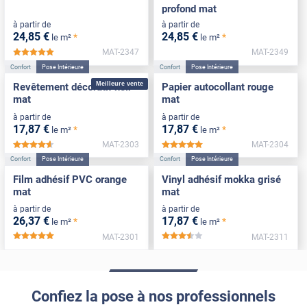
profond mat
à partir de
à partir de
24
,85
€
24
,85
€
*
*
le m²
le m²
MAT-2347
MAT-2349
*****
Confort
Pose Intérieure
Confort
Pose Intérieure
Meilleure vente
Revêtement décoratif noir
Papier autocollant rouge
mat
mat
à partir de
à partir de
17
,87
€
17
,87
€
*
*
le m²
le m²
MAT-2303
MAT-2304
*****
*****
Confort
Pose Intérieure
Confort
Pose Intérieure
Film adhésif PVC orange
Vinyl adhésif mokka grisé
mat
mat
à partir de
à partir de
26
,37
€
17
,87
€
*
*
le m²
le m²
MAT-2301
MAT-2311
*****
*****
Confiez la pose à nos professionnels