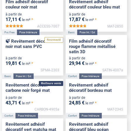
Film adhésif décoratif
Revêtement adhésif
couleur noir mat
décoratif couleur bleu mat
à partir de
à partir de
17
,11
€
17
,87
€
*
*
le m²
le m²
ACCESS-7007
MAT-2850
*****
*****
Pvc Free
Pose Intérieure
Basic
Pose Int / Ext
Nouveauté
🍃 Revêtement décoratif
Film adhésif décoratif
noir mat sans PVC
rouge flamme métallisé
satin 3D
à partir de
à partir de
19
,81
€
29
,94
€
*
*
le m²
le m²
SPMA-2303
SATIN-4007a
Basic
Pose Int / Ext
Confort
Pose Intérieure
Meilleure vente
Revêtement décoratif
Revêtement adhésif
carbone noir forgé mat
décoratif bordeau mat
à partir de
à partir de
43
,71
€
24
,85
€
*
*
le m²
le m²
CARBON-4905a
MAT-2345
Confort
Pose Intérieure
Confort
Pose Intérieure
Revêtement adhésif
Revêtement adhésif
décoratif vert matcha mat
décoratif bleu océan