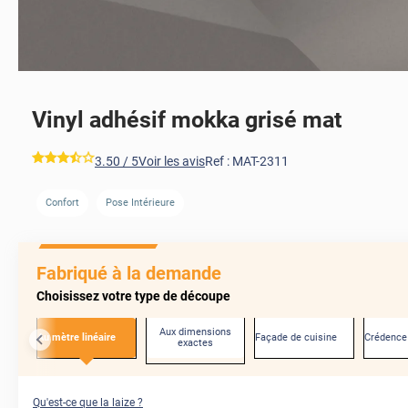
Vinyl adhésif mokka grisé mat
*****
3.50
/ 5
Voir les avis
Ref :
MAT-2311
Confort
Pose Intérieure
AVANT
Fabriqué à la demande
Choisissez votre type de découpe
Aux dimensions
Au mètre linéaire
Façade de cuisine
Crédence
exactes
Qu'est-ce que la laize ?