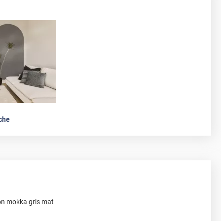
che
ion mokka gris mat