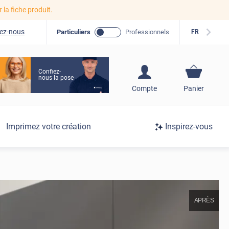
r la fiche produit.
ez-nous
Particuliers
Professionnels
FR
Confiez-
nous la pose
S'inscrire / Se
Compte
Panier
connecter
Connexion
Imprimez votre création
Inspirez-vous
/
Inscription
APRÈS