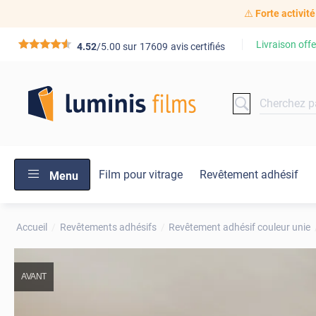
⚠️
Forte activité
Livraison offe
*****
4.52
/5.00 sur
17609
avis certifiés
Film pour vitrage
Revêtement adhésif
Menu
Accueil
Revêtements adhésifs
Revêtement adhésif couleur unie
AVANT