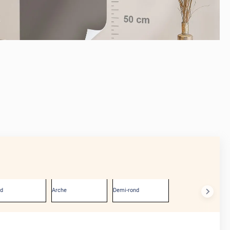
APRÈS
nd
Arche
Demi-rond