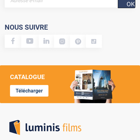
OK
NOUS SUIVRE
CATALOGUE
Télécharger
Lumi