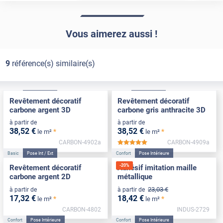
Vous aimerez aussi !
9
référence(s) similaire(s)
Basic
Pose Int / Ext
Basic
Pose Int / Ext
Revêtement décoratif
Revêtement décoratif
carbone argent 3D
carbone gris anthracite 3D
à partir de
à partir de
38
,52
€
38
,52
€
*
*
le m²
le m²
CARBON-4902a
CARBON-4909a
*****
Basic
Pose Int / Ext
Confort
Pose Intérieure
-
20
%
Revêtement décoratif
Adhésif imitation maille
carbone argent 2D
métallique
23
,03
€
à partir de
à partir de
17
,32
€
18
,42
€
*
*
le m²
le m²
CARBON-4802
INDUS-2729
Confort
Pose Intérieure
Confort
Pose Intérieure