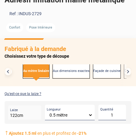
Ref :
INDUS-2729
AVANT
APRÈS
Confort
Pose Intérieure
Fabriqué à la demande
Choisissez votre type de découpe
Au mètre linéaire
Aux dimensions exactes
Façade de cuisine
Créden
Qu'est-ce que la laize ?
Longueur
Quantité
Laize
122
cm
Ajoutez
1.5
ml
en plus et profitez de
-
21
%