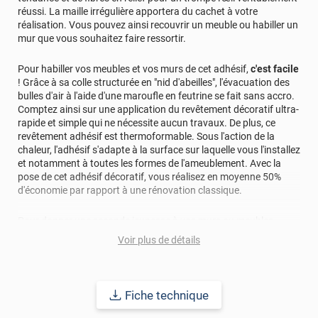
réussi. La maille irrégulière apportera du cachet à votre
réalisation. Vous pouvez ainsi recouvrir un meuble ou habiller un
mur que vous souhaitez faire ressortir.
Pour habiller vos meubles et vos murs de cet adhésif,
c'est facile
! Grâce à sa colle structurée en "nid d'abeilles", l'évacuation des
bulles d'air à l'aide d'une maroufle en feutrine se fait sans accro.
Comptez ainsi sur une application du revêtement décoratif ultra-
rapide et simple qui ne nécessite aucun travaux. De plus, ce
revêtement adhésif est thermoformable. Sous l'action de la
chaleur, l'adhésif s'adapte à la surface sur laquelle vous l'installez
et notamment à toutes les formes de l'ameublement. Avec la
pose de cet adhésif décoratif, vous réalisez en moyenne 50%
d'économie par rapport à une rénovation classique.
Pour donner une seconde jeunesse à vos murs ou meubles,
comptez sur ce vinyl de haute qualité avec une excellente
Voir plus de détails
résistance à l’eau, à la saleté, à l’abrasion, aux UV et à l’usure.
Grâce à son épaisseur, cet adhésif masque également les petites
imperfections. Classé A+ au test C.O.V et C-s2,d0 au feu, ce
revêtement peut être installé dans un lieu ouvert public.
Fiche technique