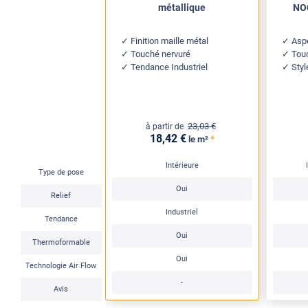
métallique
NOC
Finition maille métal
Aspe
Touché nervuré
Tou
Tendance Industriel
Styl
23
,03
€
à partir de
18
,42
€
*
le m²
Intérieure
Type de pose
Oui
Relief
Industriel
Tendance
Oui
Thermoformable
Oui
Technologie Air Flow
-
Avis