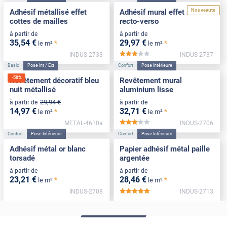
Nouveauté
Adhésif métallisé effet
Adhésif mural effet miroir
cottes de mailles
recto-verso
à partir de
à partir de
35
,54
€
29
,97
€
*
*
le m²
le m²
INDUS-2733
INDUS-2737
*****
Basic
Pose Int / Ext
Confort
Pose Intérieure
-
50
%
Revêtement décoratif bleu
Revêtement mural
nuit métallisé
aluminium lisse
29
,94
€
à partir de
à partir de
14
,97
€
32
,71
€
*
*
le m²
le m²
METAL-4610a
INDUS-2706
*****
Confort
Pose Intérieure
Confort
Pose Intérieure
Adhésif métal or blanc
Papier adhésif métal paille
torsadé
argentée
à partir de
à partir de
23
,21
€
28
,46
€
*
*
le m²
le m²
INDUS-2708
INDUS-2713
*****