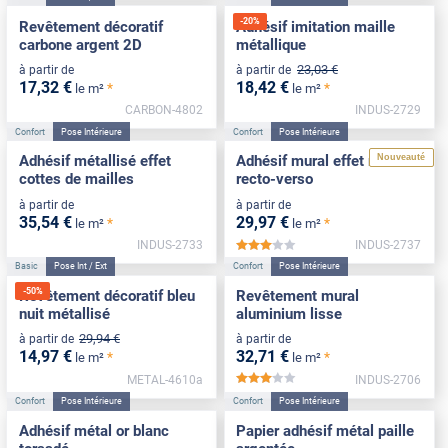
-
20
%
Revêtement décoratif
Adhésif imitation maille
carbone argent 2D
métallique
23
,03
€
à partir de
à partir de
17
,32
€
18
,42
€
*
*
le m²
le m²
CARBON-4802
INDUS-2729
Confort
Pose Intérieure
Confort
Pose Intérieure
Nouveauté
Adhésif métallisé effet
Adhésif mural effet miroir
cottes de mailles
recto-verso
à partir de
à partir de
35
,54
€
29
,97
€
*
*
le m²
le m²
INDUS-2733
INDUS-2737
*****
Basic
Pose Int / Ext
Confort
Pose Intérieure
-
50
%
Revêtement décoratif bleu
Revêtement mural
nuit métallisé
aluminium lisse
29
,94
€
à partir de
à partir de
14
,97
€
32
,71
€
*
*
le m²
le m²
METAL-4610a
INDUS-2706
*****
Confort
Pose Intérieure
Confort
Pose Intérieure
Adhésif métal or blanc
Papier adhésif métal paille