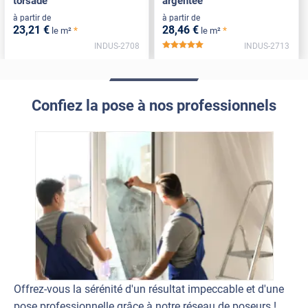
torsadé
argentée
à partir de
à partir de
23
,21
€
28
,46
€
*
*
le m²
le m²
INDUS-2708
INDUS-2713
*****
Confiez la pose à nos professionnels
Offrez-vous la sérénité d'un résultat impeccable et d'une
pose professionnelle grâce à notre réseau de poseurs !