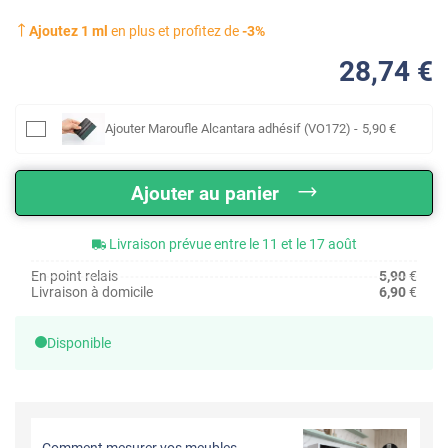
Ajoutez
1
ml
en plus et profitez de
-
3
%
28
,74
€
Ajouter
Maroufle Alcantara adhésif (VO172)
-
5
,90
€
Ajouter au panier
Livraison prévue entre le 11 et le 17 août
En point relais
5,90
€
Livraison à domicile
6,90
€
Disponible
Comment mesurer vos meubles