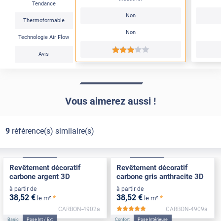
Tendance
Non
Thermoformable
Non
Technologie Air Flow
*****
Avis
Vous aimerez aussi !
9
référence(s) similaire(s)
Basic
Pose Int / Ext
Basic
Pose Int / Ext
Revêtement décoratif
Revêtement décoratif
carbone argent 3D
carbone gris anthracite 3D
à partir de
à partir de
38
,52
€
38
,52
€
*
*
le m²
le m²
CARBON-4902a
CARBON-4909a
*****
Basic
Pose Int / Ext
Confort
Pose Intérieure