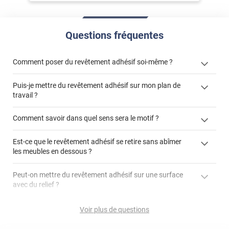
Questions fréquentes
Comment poser du revêtement adhésif soi-même ?
Puis-je mettre du revêtement adhésif sur mon plan de
« Comment poser un revêtement adhésif ? »
travail ?
Comment savoir dans quel sens sera le motif ?
Est-ce que le revêtement adhésif se retire sans abîmer
"Peut-on installer du
les meubles en dessous ?
revêtement adhésif sur un plan de travail de cuisine ?"
Peut-on mettre du revêtement adhésif sur une surface
avec du relief ?
Peut-on mettre du revêtement adhésif sur du carrelage
Voir plus de questions
?
Partir d'un coin et tirer assez fermement