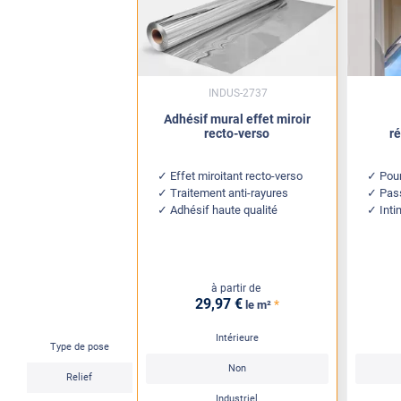
INDUS-2737
Adhésif mural effet miroir
recto-verso
ré
Effet miroitant recto-verso
Pour
Traitement anti-rayures
Pass
Adhésif haute qualité
Inti
à partir de
29
,97
€
*
le m²
Intérieure
Type de pose
Non
Relief
Industriel