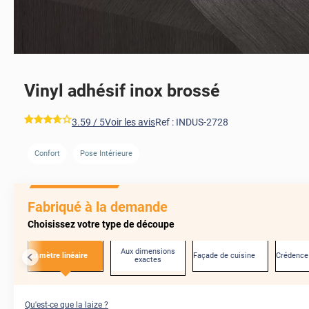
Vinyl adhésif inox brossé
*****
3.59
/ 5
Voir les avis
Ref :
INDUS-2728
Confort
Pose Intérieure
AVANT
Fabriqué à la demande
Choisissez votre type de découpe
Aux dimensions
Au mètre linéaire
Façade de cuisine
Crédence
exactes
Qu'est-ce que la laize ?