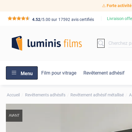
⚠️
Forte activité
Livraison offe
*****
4.52
/5.00 sur
17592
avis certifiés
Film pour vitrage
Revêtement adhésif
Menu
Accueil
Revêtements adhésifs
Revêtement adhésif métallisé
A
AVANT