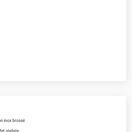
on inox brossé
et réaliste