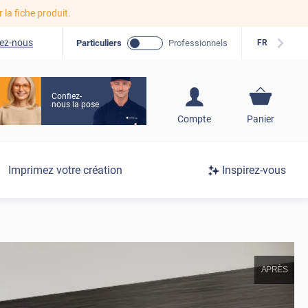
r la fiche produit.
ez-nous
Particuliers
Professionnels
FR
Confiez-
nous la pose
S'inscrire / Se
Compte
Panier
connecter
Connexion
Imprimez votre création
Inspirez-vous
/
Inscription
APRÈS