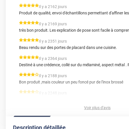
*****
Il y a 2162 jours
Produit de qualité, envoi d'échantillons permettant d'affiner l
*****
Il y a 2169 jours
très bon produit. Les explication de pose sont facile à compre
*****
Il y a 2351 jours
Beau rendu sur des portes de placard dans une cuisine.
*****
Il y a 2364 jours
Destiné à une crédence, collé sur du mélaminé, aspect métal . P
*****
Il y a 2188 jours
Bon produit ,mais couleur un peu foncé pur de l'inox brossé
*****
Il y a 2248 jours
Couleur plus foncée que a l ecran Pour le reste nickel
Voir plus d'avis
*****
Il y a 2499 jours
se pose bien et bon rendu final
Description détaillée
*****
Il y a 2521 jours