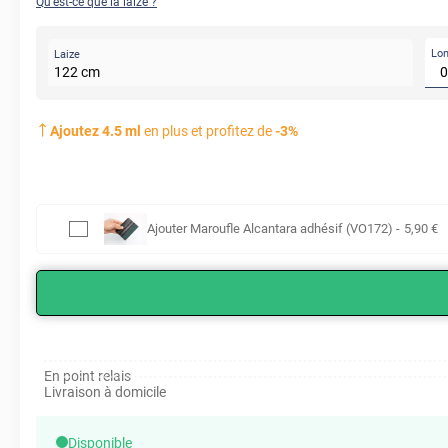
Qu'est-ce que la laize ?
Lo
Laize
122
cm
Ajoutez
4.5
ml
en plus et profitez de
-
3
%
Ajouter
Maroufle Alcantara adhésif (VO172)
-
5
,90
€
En point relais
Livraison à domicile
Disponible