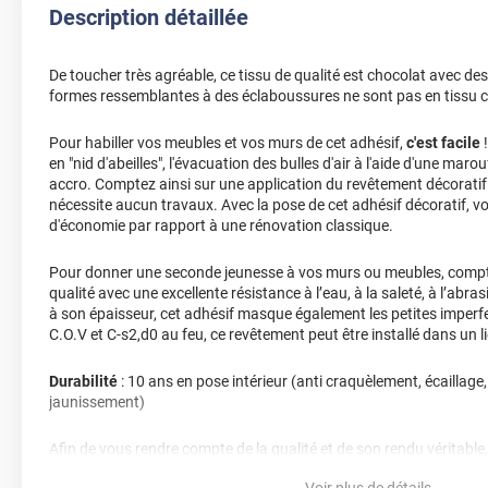
Description détaillée
De toucher très agréable, ce tissu de qualité est chocolat avec de
formes ressemblantes à des éclaboussures ne sont pas en tissu c
Pour habiller vos meubles et vos murs de cet adhésif,
c'est facile
!
en "nid d'abeilles", l'évacuation des bulles d'air à l'aide d'une marou
accro. Comptez ainsi sur une application du revêtement décoratif 
nécessite aucun travaux. Avec la pose de cet adhésif décoratif, 
d'économie par rapport à une rénovation classique.
Pour donner une seconde jeunesse à vos murs ou meubles, compte
qualité avec une excellente résistance à l’eau, à la saleté, à l’abra
à son épaisseur, cet adhésif masque également les petites imperfe
C.O.V et C-s2,d0 au feu, ce revêtement peut être installé dans un l
Durabilité
: 10 ans en pose intérieur (anti craquèlement, écaillage
jaunissement)
Afin de vous rendre compte de la qualité et de son rendu véritable
faire une demande d'échantillons gratuite.
Voir plus de détails