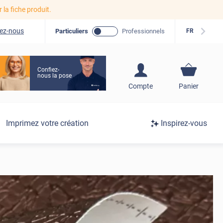
r la fiche produit.
ez-nous
Particuliers
Professionnels
FR
Confiez-
nous la pose
S'inscrire / Se
Compte
Panier
connecter
Connexion
Imprimez votre création
Inspirez-vous
/
Inscription