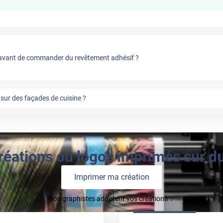
vant de commander du revêtement adhésif ?
sur des façades de cuisine ?
réations ou logos imprimés sur du 
Imprimer ma création
Nos graphistes adaptent vos créations ✨