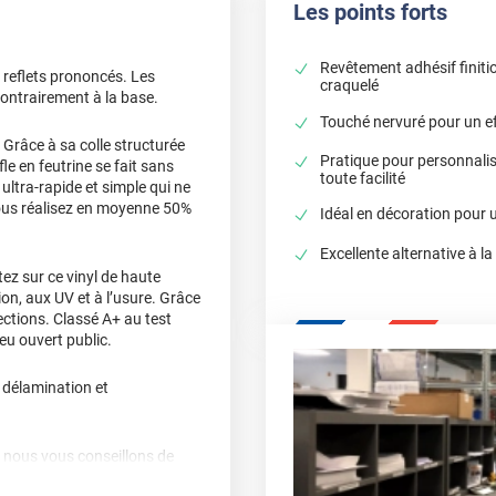
Les points forts
Revêtement adhésif finitio
s reflets prononcés. Les
craquelé
ontrairement à la base.
Touché nervuré pour un eff
 Grâce à sa colle structurée
Pratique pour personnali
fle en feutrine se fait sans
toute facilité
ultra-rapide et simple qui ne
vous réalisez en moyenne 50%
Idéal en décoration pour 
Excellente alternative à la
z sur ce vinyl de haute
sion, aux UV et à l’usure. Grâce
ctions. Classé A+ au test
ieu ouvert public.
, délamination et
, nous vous conseillons de