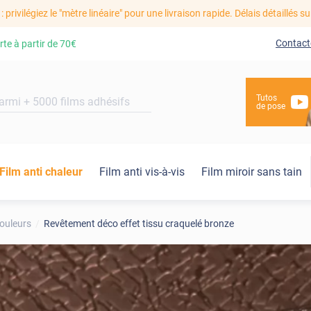
: privilégiez le "mètre linéaire" pour une livraison rapide. Délais détaillés su
Contact
rte à partir de
70€
Tutos
de pose
Film anti chaleur
Film anti vis-à-vis
Film miroir sans tain
ouleurs
Revêtement déco effet tissu craquelé bronze