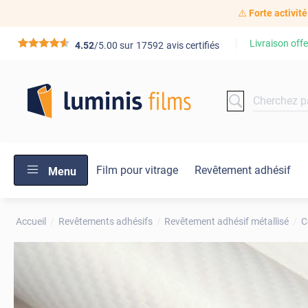
⚠️
Forte activité
Livraison offe
*****
4.52
/5.00 sur
17592
avis certifiés
Film pour vitrage
Revêtement adhésif
Menu
Accueil
Revêtements adhésifs
Revêtement adhésif métallisé
C