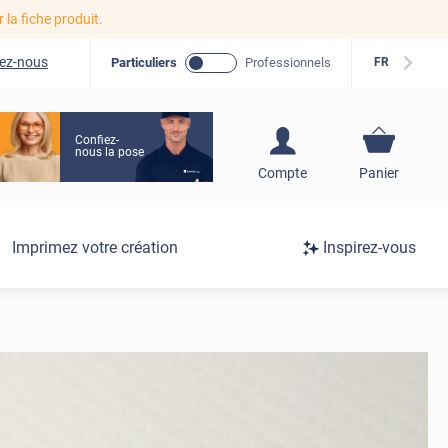
r la fiche produit.
ez-nous
Particuliers
Professionnels
FR
Confiez-
nous la pose
S'inscrire / Se
Compte
Panier
connecter
Connexion
Imprimez votre création
Inspirez-vous
/
Inscription