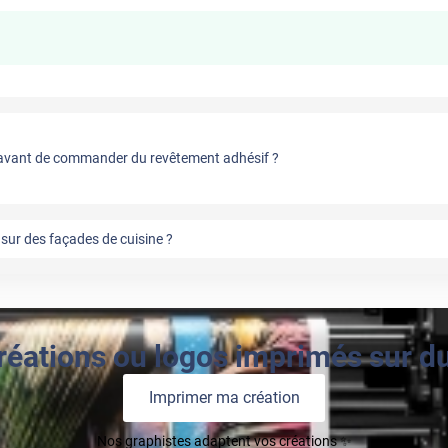
vant de commander du revêtement adhésif ?
sur des façades de cuisine ?
réations ou logos imprimés sur du 
Imprimer ma création
Nos graphistes adaptent vos créations ✨