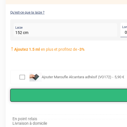
Qu'est-ce que la laize ?
Lo
Laize
152
cm
Ajoutez
1.5
ml
en plus et profitez de
-
3
%
Ajouter
Maroufle Alcantara adhésif (VO172)
-
5
,90
€
En point relais
Livraison à domicile