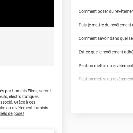
Comment poser du revêtemen
Puis-je mettre du revêtement 
poser un revêtement adhésif 
Comment savoir dans quel sen
Est-ce que le revêtement adhé
adhésif sur un plan de travail 
Peut-on mettre du revêtement 
Peut-on mettre du revêtement 
Partir d'un coin et tire
sés par Luminis Films, seront
Comment poser du revêtement
Utiliser une solution de 
sifs, électrostatiques,
S'aider d'un décapeur ther
fair
associé. Grâce à ces
beaucoup plus facilemen
 film ou revêtement Luminis
revêtement adhésif dans les a
iels de pose !
Lisser la surface avec u
Commander à la taille d