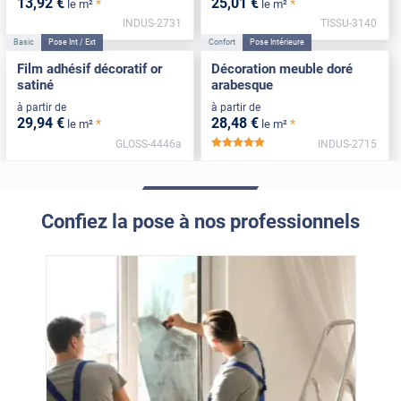
13
,92
€
25
,01
€
*
*
le m²
le m²
INDUS-2731
TISSU-3140
Basic
Pose Int / Ext
Confort
Pose Intérieure
Film adhésif décoratif or
Décoration meuble doré
satiné
arabesque
à partir de
à partir de
29
,94
€
28
,48
€
*
*
le m²
le m²
GLOSS-4446a
INDUS-2715
*****
Confiez la pose à nos professionnels