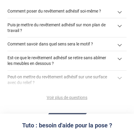
Comment poser du revêtement adhésif soi-même ?
Puis-je mettre du revêtement adhésif sur mon plan de
« Comment poser un revêtement adhésif ? »
travail ?
Comment savoir dans quel sens sera le motif ?
Est-ce que le revêtement adhésif se retire sans abîmer
"Peut-on installer du
les meubles en dessous ?
revêtement adhésif sur un plan de travail de cuisine ?"
Peut-on mettre du revêtement adhésif sur une surface
avec du relief ?
Peut-on mettre du revêtement adhésif sur du carrelage
Voir plus de questions
?
Partir d'un coin et tirer assez fermement
Utiliser une solution de dépose pour annuler l'action de la
Comment poser du revêtement adhésif dans les angles
colle
?
Tuto : besoin d'aide pour la pose ?
S'aider d'un décapeur thermique : la colle va ramollir le film
faire appel à un
et la colle. Vous retirez beaucoup plus facilement le
«
poseur professionnel