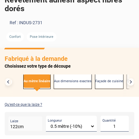
dorés
Ref :
INDUS-2731
AVANT
APRÈS
Confort
Pose Intérieure
Fabriqué à la demande
Choisissez votre type de découpe
Au mètre linéaire
Aux dimensions exactes
Façade de cuisine
Créden
Qu'est-ce que la laize ?
Longueur
Quantité
Laize
122
cm