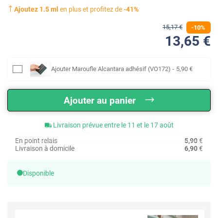
Ajoutez
1.5
ml
en plus et profitez de
-
41
%
15
,17
€
-
10
%
13
,65
€
Ajouter
Maroufle Alcantara adhésif (VO172)
-
5
,90
€
Ajouter au panier
Livraison prévue entre le 11 et le 17 août
En point relais
5,90
€
Livraison à domicile
6,90
€
Disponible