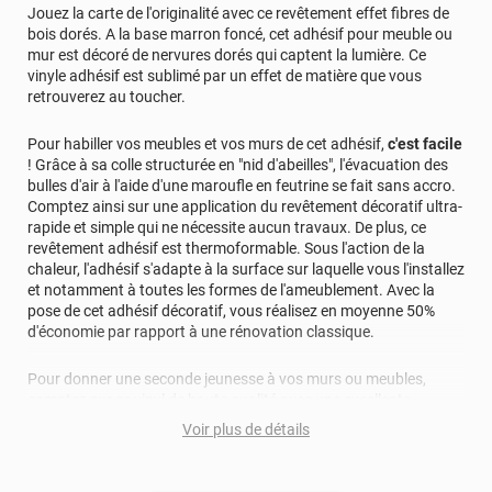
Jouez la carte de l'originalité avec ce revêtement effet fibres de
bois dorés. A la base marron foncé, cet adhésif pour meuble ou
mur est décoré de nervures dorés qui captent la lumière. Ce
vinyle adhésif est sublimé par un effet de matière que vous
retrouverez au toucher.
Pour habiller vos meubles et vos murs de cet adhésif,
c'est facile
! Grâce à sa colle structurée en "nid d'abeilles", l'évacuation des
bulles d'air à l'aide d'une maroufle en feutrine se fait sans accro.
Comptez ainsi sur une application du revêtement décoratif ultra-
rapide et simple qui ne nécessite aucun travaux. De plus, ce
revêtement adhésif est thermoformable. Sous l'action de la
chaleur, l'adhésif s'adapte à la surface sur laquelle vous l'installez
et notamment à toutes les formes de l'ameublement. Avec la
pose de cet adhésif décoratif, vous réalisez en moyenne 50%
d'économie par rapport à une rénovation classique.
Pour donner une seconde jeunesse à vos murs ou meubles,
comptez sur ce vinyl de haute qualité avec une excellente
résistance à l’eau, à la saleté, à l’abrasion, aux UV et à l’usure.
Voir plus de détails
Grâce à son épaisseur, cet adhésif masque également les petites
imperfections. Classé A+ au test C.O.V et C-s2,d0 au feu, ce
revêtement peut être installé dans un lieu ouvert public.