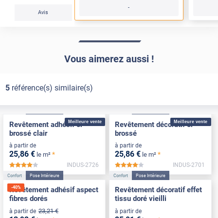
-
Avis
Vous aimerez aussi !
5
référence(s) similaire(s)
Confort
Pose Intérieure
Confort
Pose Intérieure
Meilleure vente
Meilleure vente
Revêtement adhésif or
Revêtement décoratif or
brossé clair
brossé
à partir de
à partir de
25
,86
€
25
,86
€
*
*
le m²
le m²
INDUS-2726
INDUS-2701
*****
*****
Confort
Pose Intérieure
Confort
Pose Intérieure
-
40
%
Revêtement adhésif aspect
Revêtement décoratif effet
fibres dorés
tissu doré vieilli
23
,21
€
à partir de
à partir de