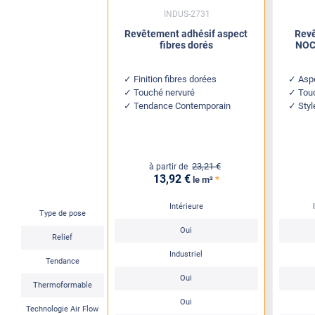
INDUS-2731
Revêtement adhésif aspect
Revê
fibres dorés
NOC 
Finition fibres dorées
Aspe
Touché nervuré
Tou
Tendance Contemporain
Styl
23
,21
€
à partir de
13
,92
€
*
le m²
Intérieure
Type de pose
Oui
Relief
Industriel
Tendance
Oui
Thermoformable
Oui
Technologie Air Flow