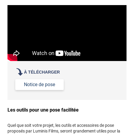
revêtement adhésif.
Réussir la pose d'un revêtement adhésif dans les angles. »
Lisser la surface avec un enduit de lissage au préalable
Commander à la taille des carreaux et réappliquer un joint
propre par dessus
À TÉLÉCHARGER
Notice de pose
Les outils pour une pose facilitée
Quel que soit votre projet, les outils et accessoires de pose
proposés par Luminis Films, seront grandement utiles pour la