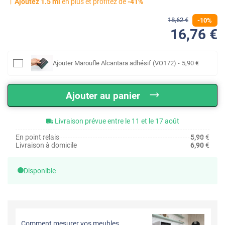
Ajoutez
1.5
ml
en plus et profitez de
-
41
%
18
,62
€
-
10
%
16
,76
€
Ajouter
Maroufle Alcantara adhésif (VO172)
-
5
,90
€
Ajouter au panier
Livraison prévue entre le 11 et le 17 août
En point relais
5,90
€
Livraison à domicile
6,90
€
Disponible
Comment mesurer vos meubles