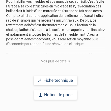
Pour habiller vos meubles et vos murs de cet adhésif,
c'est facile
! Grâce à sa colle structurée en "nid d'abeilles", l'évacuation des
bulles d'air à l'aide d'une maroufle en feutrine se fait sans accro.
Comptez ainsi sur une application du revêtement décoratif ultra-
rapide et simple qui ne nécessite aucun travaux. De plus, ce
revêtement adhésif est thermoformable. Sous l'action de la
chaleur, l'adhésif s'adapte à la surface sur laquelle vous l'installez
et notamment à toutes les formes de l'ameublement. Avec la
pose de cet adhésif décoratif, vous réalisez en moyenne 50%
d'économie par rapport à une rénovation classique.
Pour donner une seconde jeunesse à vos murs ou meubles,
comptez sur ce vinyl de haute qualité avec une excellente
Voir plus de détails
résistance à l’eau, à la saleté, à l’abrasion, aux UV et à l’usure.
Grâce à son épaisseur, cet adhésif masque également les petites
imperfections. Classé A+ au test C.O.V et C-s2,d0 au feu, ce
revêtement peut être installé dans un lieu ouvert public.
Fiche technique
Durabilité
: 10 ans en pose intérieur (anti craquèlement,
écaillage, délamination et jaunissement)
Notice de pose
Afin de vous rendre compte de la qualité et de son rendu
véritable, nous vous conseillons de faire une demande