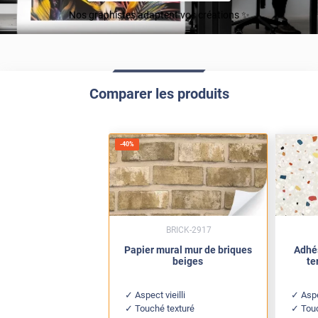
Nos graphistes adaptent vos créations ✨
Comparer les produits
-
40
%
BRICK-2917
Papier mural mur de briques
Adhés
beiges
te
Aspect vieilli
Aspe
Touché texturé
Touc