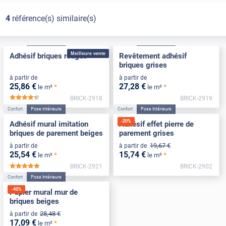
4
référence(s) similaire(s)
Confort
Pose Intérieure
Confort
Pose Intérieure
Meilleure vente
Adhésif briques rouges
Revêtement adhésif
briques grises
à partir de
à partir de
25
,86
€
27
,28
€
*
*
le m²
le m²
BRICK-2918
BRICK-2919
*****
Confort
Pose Intérieure
Confort
Pose Intérieure
-
20
%
Adhésif mural imitation
Adhésif effet pierre de
briques de parement beiges
parement grises
19
,67
€
à partir de
à partir de
25
,54
€
15
,74
€
*
*
le m²
le m²
BRICK-2921
BRICK-2902
*****
Confort
Pose Intérieure
-
40
%
Papier mural mur de
briques beiges
28
,48
€
à partir de
17
,09
€
*
le m²