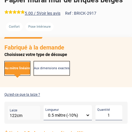
*****
5.00
/ 5
Voir les avis
Ref :
BRICK-2917
Confort
Pose Intérieure
Fabriqué à la demande
Choisissez votre type de découpe
Au mètre linéaire
Aux dimensions exactes
Qu'est-ce que la laize ?
Longueur
Quantité
Laize
122
cm