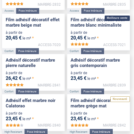
MARBRE-2832
MARBRE-2835
*****
*****
Access
Pose Intérieure
Access
Pose Intérieure
Meilleure vente
Film adhésif décoratif effet
Film adhésif décoratif effet
marbre beige mat
marbre blanc minimaliste
à partir de
à partir de
20
,45
€
20
,45
€
*
*
le m²
le m²
ACCESS-7020
ACCESS-7021
*****
Confort
Pose Intérieure
Confort
Pose Intérieure
Adhésif décoratif marbre
Adhésif décoratif marbre
pierre naturelle
gris contemporain
à partir de
à partir de
26
,42
€
23
,45
€
*
*
le m²
le m²
MARBRE-2841
MARBRE-2839
*****
Confort
Pose Intérieure
Confort
Pose Intérieure
Nouveauté
Adhésif effet marbre noir
Film adhésif décoratif effet
Calatorao
marbre grège mat
à partir de
à partir de
23
,45
€
23
,45
€
*
*
le m²
le m²
MARBRE-2840
MARBRE-2842
*****
*****
High Resistant
Pose Intérieure
High Resistant
Pose Intérieure