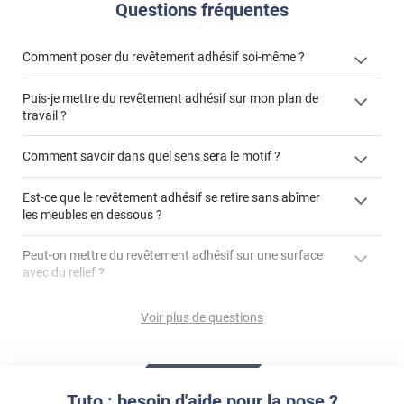
Questions fréquentes
Comment poser du revêtement adhésif soi-même ?
Puis-je mettre du revêtement adhésif sur mon plan de
« Comment poser un revêtement adhésif ? »
travail ?
Comment savoir dans quel sens sera le motif ?
Est-ce que le revêtement adhésif se retire sans abîmer
"Peut-on installer du
les meubles en dessous ?
revêtement adhésif sur un plan de travail de cuisine ?"
Peut-on mettre du revêtement adhésif sur une surface
avec du relief ?
Peut-on mettre du revêtement adhésif sur du carrelage
Voir plus de questions
?
Partir d'un coin et tirer assez fermement
Utiliser une solution de dépose pour annuler l'action de la
Comment poser du revêtement adhésif dans les angles
colle
?
Tuto : besoin d'aide pour la pose ?
S'aider d'un décapeur thermique : la colle va ramollir le film
faire appel à un