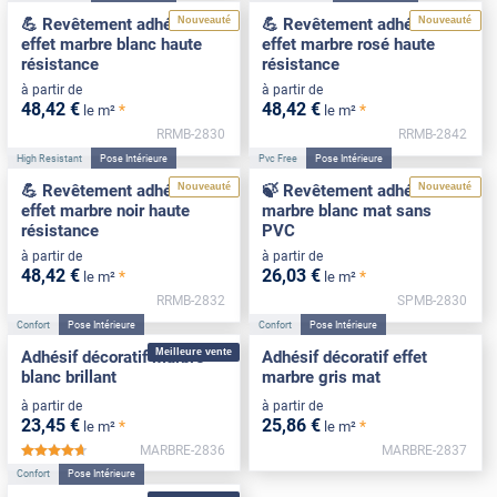
Nouveauté
Nouveauté
💪 Revêtement adhésif
💪 Revêtement adhésif
effet marbre blanc haute
effet marbre rosé haute
résistance
résistance
à partir de
à partir de
48
,42
€
48
,42
€
*
*
le m²
le m²
RRMB-2830
RRMB-2842
High Resistant
Pose Intérieure
Pvc Free
Pose Intérieure
Nouveauté
Nouveauté
💪 Revêtement adhésif
🍃 Revêtement adhésif
effet marbre noir haute
marbre blanc mat sans
résistance
PVC
à partir de
à partir de
48
,42
€
26
,03
€
*
*
le m²
le m²
RRMB-2832
SPMB-2830
Confort
Pose Intérieure
Confort
Pose Intérieure
Meilleure vente
Adhésif décoratif marbre
Adhésif décoratif effet
blanc brillant
marbre gris mat
à partir de
à partir de
23
,45
€
25
,86
€
*
*
le m²
le m²
MARBRE-2836
MARBRE-2837
*****
Confort
Pose Intérieure