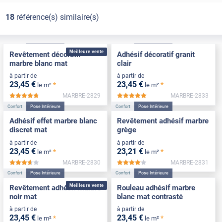
18
référence(s) similaire(s)
Confort
Pose Intérieure
Confort
Pose Intérieure
Meilleure vente
Revêtement décoratif
Adhésif décoratif granit
marbre blanc mat
clair
à partir de
à partir de
23
,45
€
23
,45
€
*
*
le m²
le m²
MARBRE-2829
MARBRE-2833
*****
*****
Confort
Pose Intérieure
Confort
Pose Intérieure
Adhésif effet marbre blanc
Revêtement adhésif marbre
discret mat
grège
à partir de
à partir de
23
,45
€
23
,21
€
*
*
le m²
le m²
MARBRE-2830
MARBRE-2831
*****
*****
Confort
Pose Intérieure
Confort
Pose Intérieure
Meilleure vente
Revêtement adhésif marbre
Rouleau adhésif marbre
noir mat
blanc mat contrasté
à partir de
à partir de
23
,45
€
23
,45
€
*
*
le m²
le m²