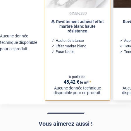
RRMB-2830
💪 Revêtement adhésif effet
Revê
marbre blanc haute
résistance
Aucune donnée
Haute résistance
Aspe
technique disponible
Effet marbre blanc
Tou
pour ce produit.
Pose facile
Ten
à partir de
48
,42
€
*
le m²
Aucune donnée technique
Aucu
disponible pour ce produit.
dispo
Vous aimerez aussi !