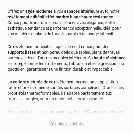
Offrez un
style moderne
à vos
espaces intérieurs
avec notre
revêtement adhésif effet marbre blanc haute résistance
.
Conçu pour transformer vos surfaces avec élégance, il allie
esthétique tendance et performance exceptionnelle, idéal pour
vos meubles et plans de travail soumis à un usage intensif.
Ce revêtement adhésif est spécialement conçu pour des
supports lisses et non poreux
tels que tables, plans de travail,
bureaux et bien d’autres meubles intérieurs. Sa
haute résistance
le protège contre les frottements, l’abrasion et les agressions du
quotidien, garantissant une finition durable et impeccable.
La
colle structurée
de ce revêtement permet une application
facile et précise, même sur des surfaces complexes. Grâce à ses
propriétés thermoformables, il s’adapte parfaitement aux
formes et angles, pour un rendu net et professionnel.
Avec une durée de vie impressionnante de
10 ans
, ce revêtement
offre une excellente résistance à l’eau, à la saleté, aux rayons UV
et à l’usure. Il ne jaunit pas, ne craquèle pas et reste intact face
Voir plus de détails
aux délaminations et écaillages. C’est la solution idéale pour