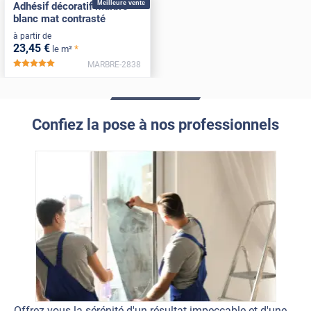
Meilleure vente
Adhésif décoratif marbre
blanc mat contrasté
à partir de
23
,45
€
*
le m²
MARBRE-2838
*****
Confiez la pose à nos professionnels
Offrez-vous la sérénité d'un résultat impeccable et d'une