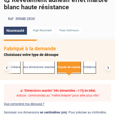
blanc haute résistance
Ref :
RRMB-2830
Nouveauté
High Resistant
Pose Intérieure
Fabriqué à la demande
Choisissez votre type de découpe
u mètre linéaire
Aux dimensions exactes
Façade de cuisine
Crédence
⚠️ "Dimensions exactes" très demandées : +15j de délai.
Astuce : commandez au "mètre linéaire" pour aller plus vite !
Que comprend ma découpe ?
Saisissez vos dimensions
en centimètres (cm)
. Pour préciser au millimètre,