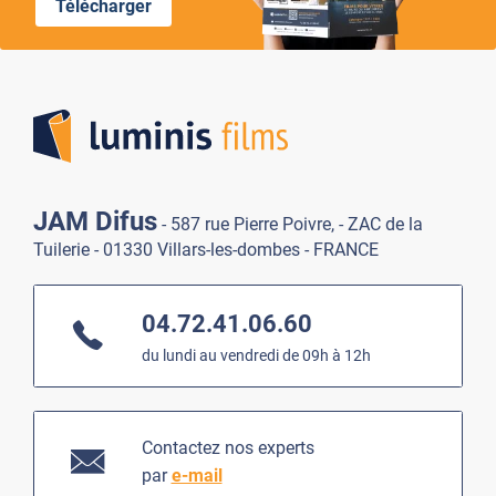
Télécharger
Lumi
JAM Difus
- 587 rue Pierre Poivre, - ZAC de la
Tuilerie - 01330 Villars-les-dombes - FRANCE
04.72.41.06.60
du lundi au vendredi de 09h à 12h
Contactez nos experts
par
e-mail