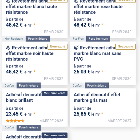
💪 Revêtement adhésif
💪 Revêtement adhésif
effet marbre blanc haute
effet marbre rosé haute
résistance
résistance
à partir de
à partir de
48
,42
€
48
,42
€
*
*
le m²
le m²
RRMB-2830
RRMB-2842
High Resistant
Pose Intérieure
Pvc Free
Pose Intérieure
Nouveauté
Nouveauté
💪 Revêtement adhésif
🍃 Revêtement adhésif
effet marbre noir haute
marbre blanc mat sans
résistance
PVC
à partir de
à partir de
48
,42
€
26
,03
€
*
*
le m²
le m²
RRMB-2832
SPMB-2830
Confort
Pose Intérieure
Confort
Pose Intérieure
Meilleure vente
Adhésif décoratif marbre
Adhésif décoratif effet
blanc brillant
marbre gris mat
à partir de
à partir de
23
,45
€
25
,86
€
*
*
le m²
le m²
MARBRE-2836
MARBRE-2837
*****
Confort
Pose Intérieure
Meilleure vente
Adhésif décoratif marbre