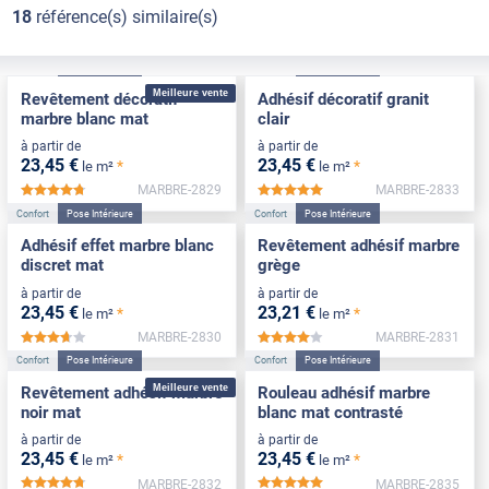
18
référence(s) similaire(s)
Confort
Pose Intérieure
Confort
Pose Intérieure
Meilleure vente
Revêtement décoratif
Adhésif décoratif granit
marbre blanc mat
clair
à partir de
à partir de
23
,45
€
23
,45
€
*
*
le m²
le m²
MARBRE-2829
MARBRE-2833
*****
*****
Confort
Pose Intérieure
Confort
Pose Intérieure
Adhésif effet marbre blanc
Revêtement adhésif marbre
discret mat
grège
à partir de
à partir de
23
,45
€
23
,21
€
*
*
le m²
le m²
MARBRE-2830
MARBRE-2831
*****
*****
Confort
Pose Intérieure
Confort
Pose Intérieure
Meilleure vente
Revêtement adhésif marbre
Rouleau adhésif marbre
noir mat
blanc mat contrasté
à partir de
à partir de
23
,45
€
23
,45
€
*
*
le m²
le m²
MARBRE-2832
MARBRE-2835
*****
*****