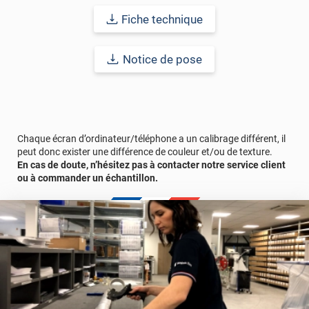
Fiche technique
Gardez votre revêtement toujours impeccable grâce à un
entretien facile. Nettoyez-le avec un savon doux ou un détergent
au pH neutre. Pour les taches tenaces, utilisez simplement de
Notice de pose
l’eau chaude. Évitez les produits trop acides ou basiques pour
prolonger sa durée de vie.
Classé
D's2-d0
(ce qui n'est pas l'équivalent du M1), ce
revêtement adhésif garantit une
qualité irréprochable
, tout en
respectant les normes de sécurité requises pour un usage
Chaque écran d’ordinateur/téléphone a un calibrage différent, il
intérieur.
peut donc exister une différence de couleur et/ou de texture.
En cas de doute, n’hésitez pas à contacter notre service client
Référence produit :
RRMB2830
.
ou à commander un échantillon.