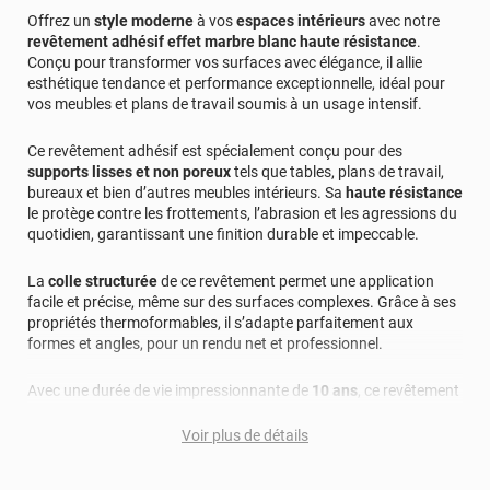
Offrez un
style moderne
à vos
espaces intérieurs
avec notre
revêtement adhésif effet marbre blanc haute résistance
.
Conçu pour transformer vos surfaces avec élégance, il allie
esthétique tendance et performance exceptionnelle, idéal pour
vos meubles et plans de travail soumis à un usage intensif.
Ce revêtement adhésif est spécialement conçu pour des
supports lisses et non poreux
tels que tables, plans de travail,
bureaux et bien d’autres meubles intérieurs. Sa
haute résistance
le protège contre les frottements, l’abrasion et les agressions du
quotidien, garantissant une finition durable et impeccable.
La
colle structurée
de ce revêtement permet une application
facile et précise, même sur des surfaces complexes. Grâce à ses
propriétés thermoformables, il s’adapte parfaitement aux
formes et angles, pour un rendu net et professionnel.
Avec une durée de vie impressionnante de
10 ans
, ce revêtement
offre une excellente résistance à l’eau, à la saleté, aux rayons UV
et à l’usure. Il ne jaunit pas, ne craquèle pas et reste intact face
Voir plus de détails
aux délaminations et écaillages. C’est la solution idéale pour
préserver la beauté et la solidité de vos surfaces intérieures.