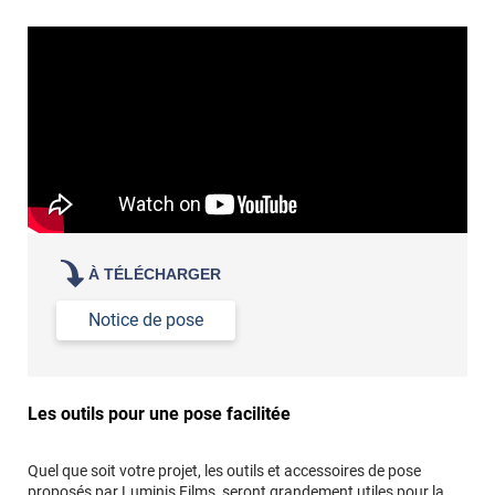
poseur professionnel
revêtement adhésif.
Réussir la pose d'un revêtement adhésif dans les angles. »
Lisser la surface avec un enduit de lissage au préalable
Commander à la taille des carreaux et réappliquer un joint
propre par dessus
À TÉLÉCHARGER
Notice de pose
Les outils pour une pose facilitée
Quel que soit votre projet, les outils et accessoires de pose
proposés par Luminis Films, seront grandement utiles pour la