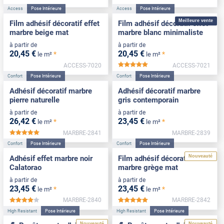
Access
Pose Intérieure
Access
Pose Intérieure
Meilleure vente
Film adhésif décoratif effet
Film adhésif décoratif effet
marbre beige mat
marbre blanc minimaliste
à partir de
à partir de
20
,45
€
20
,45
€
*
*
le m²
le m²
ACCESS-7020
ACCESS-7021
*****
Confort
Pose Intérieure
Confort
Pose Intérieure
Adhésif décoratif marbre
Adhésif décoratif marbre
pierre naturelle
gris contemporain
à partir de
à partir de
26
,42
€
23
,45
€
*
*
le m²
le m²
MARBRE-2841
MARBRE-2839
*****
Confort
Pose Intérieure
Confort
Pose Intérieure
Nouveauté
Adhésif effet marbre noir
Film adhésif décoratif effet
Calatorao
marbre grège mat
à partir de
à partir de
23
,45
€
23
,45
€
*
*
le m²
le m²
MARBRE-2840
MARBRE-2842
*****
*****
High Resistant
Pose Intérieure
High Resistant
Pose Intérieure
Nouveauté
Nouveauté