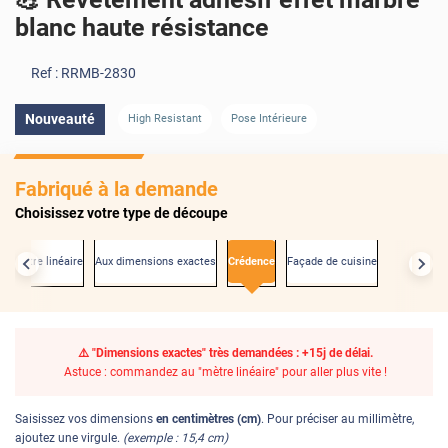
blanc haute résistance
Ref :
RRMB-2830
Nouveauté
High Resistant
Pose Intérieure
Fabriqué à la demande
Choisissez votre type de découpe
Au mètre linéaire
Aux dimensions exactes
Crédence
Façade de cuisine
⚠️ "Dimensions exactes" très demandées : +15j de délai.
Astuce : commandez au "mètre linéaire" pour aller plus vite !
Saisissez vos dimensions
en centimètres (cm)
. Pour préciser au millimètre,
ajoutez une virgule.
(exemple : 15,4 cm)