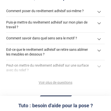
Comment poser du revêtement adhésif soi-même ?
Puis-je mettre du revêtement adhésif sur mon plan de
« Comment poser un revêtement adhésif ? »
travail ?
Comment savoir dans quel sens sera le motif ?
Est-ce que le revêtement adhésif se retire sans abîmer
"Peut-on installer du
les meubles en dessous ?
revêtement adhésif sur un plan de travail de cuisine ?"
Peut-on mettre du revêtement adhésif sur une surface
avec du relief ?
Peut-on mettre du revêtement adhésif sur du carrelage
Voir plus de questions
?
Partir d'un coin et tirer assez fermement
Utiliser une solution de dépose pour annuler l'action de la
Comment poser du revêtement adhésif dans les angles
colle
?
Tuto : besoin d'aide pour la pose ?
S'aider d'un décapeur thermique : la colle va ramollir le film
faire appel à un
et la colle. Vous retirez beaucoup plus facilement le
«