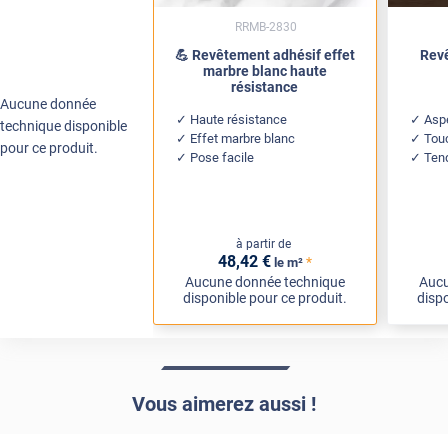
RRMB-2830
💪 Revêtement adhésif effet
Revê
marbre blanc haute
résistance
Aucune donnée
Haute résistance
Aspe
technique disponible
Effet marbre blanc
Tou
pour ce produit.
Pose facile
Ten
à partir de
48
,42
€
*
le m²
Aucune donnée technique
Aucu
disponible pour ce produit.
dispo
Vous aimerez aussi !