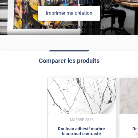
sur du film !
Imprimer ma création
Nos graphistes adaptent vos créations ✨
Comparer les produits
MARBRE-2835
Rouleau adhésif marbre
Re
blanc mat contrasté