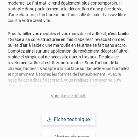
moderne. Le fini mat le rend également plus contemporain. Il
s'adapte donc parfaitement à la décoration d'une pièce de vie,
d'une chambre, d'un bureau ou d'une salle de bain. Laissez libre
court à votre créativité.
Pour habiller vos meubles et vos murs de cet adhésif,
c'est facile
! Grâce à sa colle structurée en "nid d'abeilles", l'évacuation des
bulles d'air à l'aide d'une maroufle en feutrine se fait sans accro.
Comptez ainsi sur une application du revêtement décoratif ultra-
rapide et simple qui ne nécessite aucun travaux. De plus, ce
revêtement adhésif est thermoformable. Sous l'action de la
chaleur, l'adhésif s'adapte à la surface sur laquelle vous l'installez
et notamment à toutes les formes de l'ameublement. Avec la
pose de cet adhésif décoratif, vous réalisez en moyenne 50%
d'économie par rapport à une rénovation classique.
Voir plus de détails
Pour donner une seconde jeunesse à vos murs ou meubles,
comptez sur ce vinyl de haute qualité avec une excellente
résistance à l’eau, à la saleté, à l’abrasion, aux UV et à l’usure.
Grâce à son épaisseur, cet adhésif masque également les petites
Fiche technique
imperfections. Classé A+ au test C.O.V et C-s2,d0 au feu, ce
revêtement peut être installé dans un lieu ouvert public.