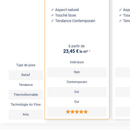
Aspect naturel
Aspe
Touché lisse
Tou
Tendance Contemporain
Ten
à partir de
23
,45
€
*
le m²
Intérieure
Type de pose
Non
Relief
Contemporain
Tendance
Oui
Thermoformable
Oui
Technologie Air Flow
*****
Avis