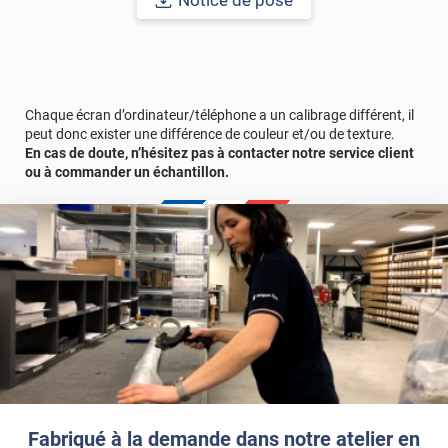
Notice de pose
Durabilité
: 10 ans en pose intérieur (anti craquèlement,
écaillage, délamination et jaunissement)
Afin de vous rendre compte de la qualité et de son rendu
véritable, nous vous conseillons de faire une demande
d'échantillons gratuite.
Chaque écran d’ordinateur/téléphone a un calibrage différent, il
peut donc exister une différence de couleur et/ou de texture.
En cas de doute, n’hésitez pas à contacter notre service client
Lorsque vous allez mesurer vos carreaux à équiper avec de
ou à commander un échantillon.
l'adhésif, ne comptez pas les joints dans vos mesures ! L'angle
des carreaux que vous allez recevoir sera très légèrement "cassé"
afin de suivre les contours des joints.
Fabriqué à la demande dans notre atelier en