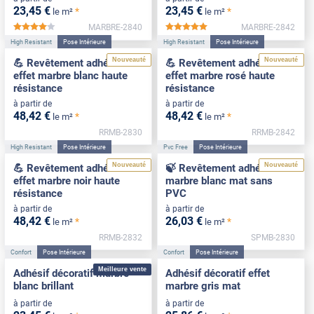
23
,45
€
23
,45
€
*
*
le m²
le m²
MARBRE-2840
MARBRE-2842
*****
*****
High Resistant
Pose Intérieure
High Resistant
Pose Intérieure
Nouveauté
Nouveauté
💪 Revêtement adhésif
💪 Revêtement adhésif
effet marbre blanc haute
effet marbre rosé haute
résistance
résistance
à partir de
à partir de
48
,42
€
48
,42
€
*
*
le m²
le m²
RRMB-2830
RRMB-2842
High Resistant
Pose Intérieure
Pvc Free
Pose Intérieure
Nouveauté
Nouveauté
💪 Revêtement adhésif
🍃 Revêtement adhésif
effet marbre noir haute
marbre blanc mat sans
résistance
PVC
à partir de
à partir de
48
,42
€
26
,03
€
*
*
le m²
le m²
RRMB-2832
SPMB-2830
Confort
Pose Intérieure
Confort
Pose Intérieure
Meilleure vente
Adhésif décoratif marbre
Adhésif décoratif effet
blanc brillant
marbre gris mat
à partir de
à partir de