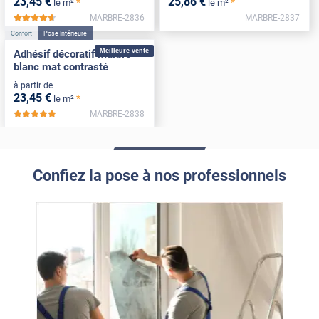
23
,45
€
25
,86
€
*
*
le m²
le m²
MARBRE-2836
MARBRE-2837
*****
Confort
Pose Intérieure
Meilleure vente
Adhésif décoratif marbre
blanc mat contrasté
à partir de
23
,45
€
*
le m²
MARBRE-2838
*****
Confiez la pose à nos professionnels