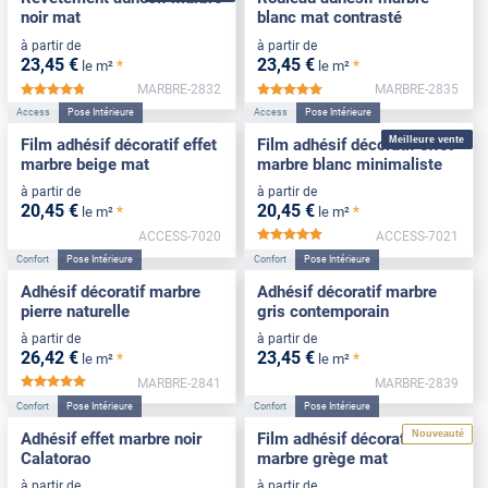
noir mat
blanc mat contrasté
à partir de
à partir de
23
,45
€
23
,45
€
*
*
le m²
le m²
MARBRE-2832
MARBRE-2835
*****
*****
Access
Pose Intérieure
Access
Pose Intérieure
Meilleure vente
Film adhésif décoratif effet
Film adhésif décoratif effet
marbre beige mat
marbre blanc minimaliste
à partir de
à partir de
20
,45
€
20
,45
€
*
*
le m²
le m²
ACCESS-7020
ACCESS-7021
*****
Confort
Pose Intérieure
Confort
Pose Intérieure
Adhésif décoratif marbre
Adhésif décoratif marbre
pierre naturelle
gris contemporain
à partir de
à partir de
26
,42
€
23
,45
€
*
*
le m²
le m²
MARBRE-2841
MARBRE-2839
*****
Confort
Pose Intérieure
Confort
Pose Intérieure
Nouveauté
Adhésif effet marbre noir
Film adhésif décoratif effet
Calatorao
marbre grège mat
à partir de
à partir de