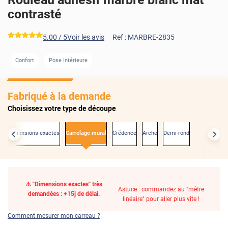
contrasté
*****
5.00
/ 5
Voir les avis
Ref :
MARBRE-2835
Confort
Pose Intérieure
Fabriqué à la demande
Choisissez votre type de découpe
Aux dimensions exactes
Carrelage mural
Crédence
Arche
Demi-rond
⚠️ "Dimensions exactes" très
Astuce : commandez au "mètre
demandées : +15j de délai.
linéaire" pour aller plus vite !
Comment mesurer mon carreau ?