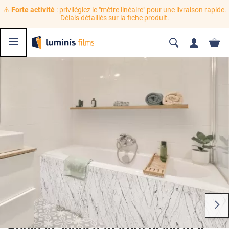
⚠️
Forte activité
: privilégiez le "mètre linéaire" pour une livraison rapide.
Délais détaillés sur la fiche produit.
Rouleau adhésif marbre blanc mat