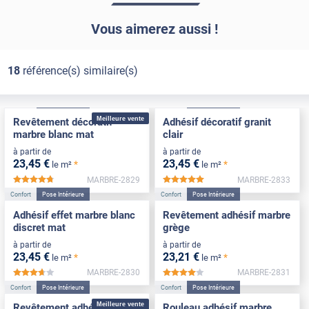
Vous aimerez aussi !
18
référence(s) similaire(s)
Confort
Pose Intérieure
Confort
Pose Intérieure
Meilleure vente
Revêtement décoratif
Adhésif décoratif granit
marbre blanc mat
clair
à partir de
à partir de
23
,45
€
23
,45
€
*
*
le m²
le m²
MARBRE-2829
MARBRE-2833
*****
*****
Confort
Pose Intérieure
Confort
Pose Intérieure
Adhésif effet marbre blanc
Revêtement adhésif marbre
discret mat
grège
à partir de
à partir de
23
,45
€
23
,21
€
*
*
le m²
le m²
MARBRE-2830
MARBRE-2831
*****
*****
Confort
Pose Intérieure
Confort
Pose Intérieure
Meilleure vente
Revêtement adhésif marbre
Rouleau adhésif marbre