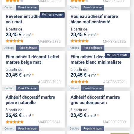
MARBRE-2830
MARBRE-2831
*****
*****
Confort
Pose Intérieure
Confort
Pose Intérieure
Meilleure vente
Revêtement adhésif marbre
Rouleau adhésif marbre
noir mat
blanc mat contrasté
à partir de
à partir de
23
,45
€
23
,45
€
*
*
le m²
le m²
MARBRE-2832
MARBRE-2835
*****
*****
Access
Pose Intérieure
Access
Pose Intérieure
Meilleure vente
Film adhésif décoratif effet
Film adhésif décoratif effet
marbre beige mat
marbre blanc minimaliste
à partir de
à partir de
20
,45
€
20
,45
€
*
*
le m²
le m²
ACCESS-7020
ACCESS-7021
*****
Confort
Pose Intérieure
Confort
Pose Intérieure
Adhésif décoratif marbre
Adhésif décoratif marbre
pierre naturelle
gris contemporain
à partir de
à partir de
26
,42
€
23
,45
€
*
*
le m²
le m²
MARBRE-2841
MARBRE-2839
*****
Confort
Pose Intérieure
Confort
Pose Intérieure