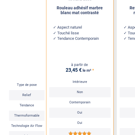
Rouleau adhésif marbre
Re
blanc mat contrasté
Aspect naturel
Aspe
Touché lisse
Tou
Tendance Contemporain
Ten
à partir de
23
,45
€
*
le m²
Intérieure
Type de pose
Non
Relief
Contemporain
Tendance
Oui
Thermoformable
Oui
Technologie Air Flow
*****