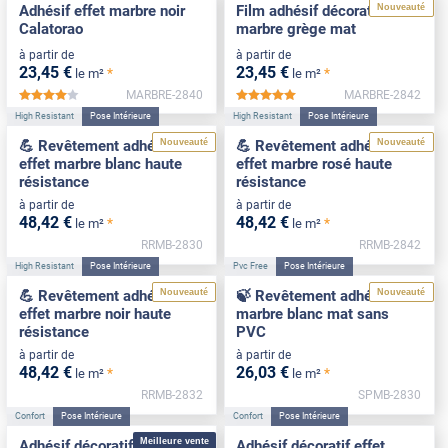
Nouveauté
Adhésif effet marbre noir
Film adhésif décoratif effet
Calatorao
marbre grège mat
à partir de
à partir de
23
,45
€
23
,45
€
*
*
le m²
le m²
MARBRE-2840
MARBRE-2842
*****
*****
High Resistant
Pose Intérieure
High Resistant
Pose Intérieure
Nouveauté
Nouveauté
💪 Revêtement adhésif
💪 Revêtement adhésif
effet marbre blanc haute
effet marbre rosé haute
résistance
résistance
à partir de
à partir de
48
,42
€
48
,42
€
*
*
le m²
le m²
RRMB-2830
RRMB-2842
High Resistant
Pose Intérieure
Pvc Free
Pose Intérieure
Nouveauté
Nouveauté
💪 Revêtement adhésif
🍃 Revêtement adhésif
effet marbre noir haute
marbre blanc mat sans
résistance
PVC
à partir de
à partir de
48
,42
€
26
,03
€
*
*
le m²
le m²
RRMB-2832
SPMB-2830
Confort
Pose Intérieure
Confort
Pose Intérieure
Meilleure vente
Adhésif décoratif marbre
Adhésif décoratif effet