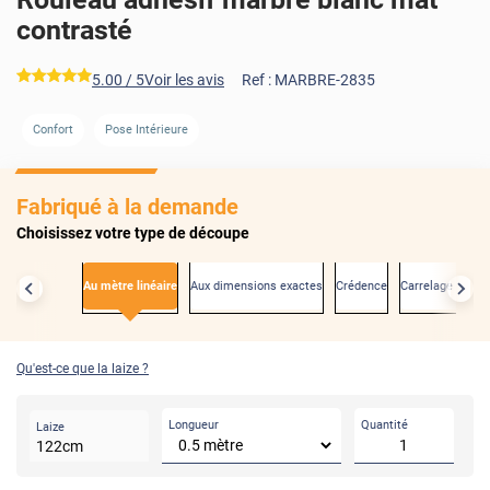
contrasté
*****
5.00
/ 5
Voir les avis
Ref :
MARBRE-2835
AVANT
APRÈS
Confort
Pose Intérieure
Fabriqué à la demande
Choisissez votre type de découpe
Au mètre linéaire
Aux dimensions exactes
Crédence
Carrelage mural
Qu'est-ce que la laize ?
Longueur
Quantité
Laize
122
cm