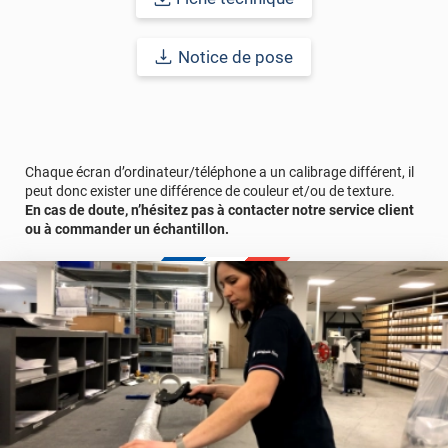
imperfections. Classé A+ au test C.O.V et C-s2,d0 au feu, ce
revêtement peut être installé dans un lieu ouvert public.
Notice de pose
Durabilité
: 10 ans en pose intérieur (anti craquèlement,
écaillage, délamination et jaunissement)
Afin de vous rendre compte de la qualité et de son rendu
véritable, nous vous conseillons de faire une demande
d'échantillons gratuite.
Chaque écran d’ordinateur/téléphone a un calibrage différent, il
peut donc exister une différence de couleur et/ou de texture.
En cas de doute, n’hésitez pas à contacter notre service client
ou à commander un échantillon.