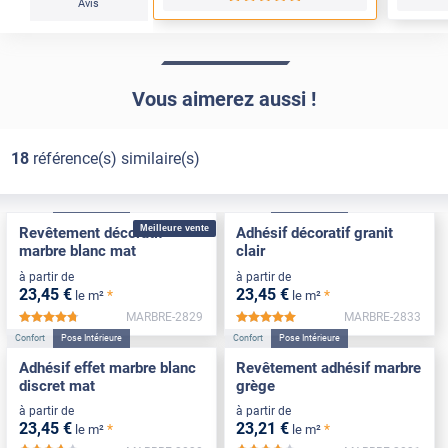
Avis
Vous aimerez aussi !
18
référence(s) similaire(s)
Confort
Pose Intérieure
Confort
Pose Intérieure
Meilleure vente
Revêtement décoratif
Adhésif décoratif granit
marbre blanc mat
clair
à partir de
à partir de
23
,45
€
23
,45
€
*
*
le m²
le m²
MARBRE-2829
MARBRE-2833
*****
*****
Confort
Pose Intérieure
Confort
Pose Intérieure
Adhésif effet marbre blanc
Revêtement adhésif marbre
discret mat
grège
à partir de
à partir de
23
,45
€
23
,21
€
*
*
le m²
le m²