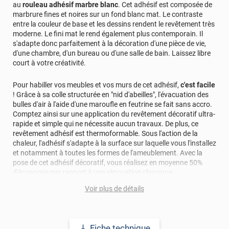
au
rouleau adhésif marbre blanc
. Cet adhésif est composée de
marbrure fines et noires sur un fond blanc mat. Le contraste
entre la couleur de base et les dessins rendent le revêtement très
moderne. Le fini mat le rend également plus contemporain. Il
s'adapte donc parfaitement à la décoration d'une pièce de vie,
d'une chambre, d'un bureau ou d'une salle de bain. Laissez libre
court à votre créativité.
Pour habiller vos meubles et vos murs de cet adhésif,
c'est facile
! Grâce à sa colle structurée en "nid d'abeilles", l'évacuation des
bulles d'air à l'aide d'une maroufle en feutrine se fait sans accro.
Comptez ainsi sur une application du revêtement décoratif ultra-
rapide et simple qui ne nécessite aucun travaux. De plus, ce
revêtement adhésif est thermoformable. Sous l'action de la
chaleur, l'adhésif s'adapte à la surface sur laquelle vous l'installez
et notamment à toutes les formes de l'ameublement. Avec la
pose de cet adhésif décoratif, vous réalisez en moyenne 50%
d'économie par rapport à une rénovation classique.
Voir plus de détails
Pour donner une seconde jeunesse à vos murs ou meubles,
comptez sur ce vinyl de haute qualité avec une excellente
résistance à l’eau, à la saleté, à l’abrasion, aux UV et à l’usure.
Grâce à son épaisseur, cet adhésif masque également les petites
Fiche technique