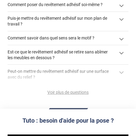
Comment poser du revêtement adhésif soi-même ?
Puis-je mettre du revêtement adhésif sur mon plan de
« Comment poser un revêtement adhésif ? »
travail ?
Comment savoir dans quel sens sera le motif ?
Est-ce que le revêtement adhésif se retire sans abîmer
"Peut-on installer du
les meubles en dessous ?
revêtement adhésif sur un plan de travail de cuisine ?"
Peut-on mettre du revêtement adhésif sur une surface
avec du relief ?
Peut-on mettre du revêtement adhésif sur du carrelage
Voir plus de questions
?
Partir d'un coin et tirer assez fermement
Utiliser une solution de dépose pour annuler l'action de la
Comment poser du revêtement adhésif dans les angles
colle
?
Tuto : besoin d'aide pour la pose ?
S'aider d'un décapeur thermique : la colle va ramollir le film
faire appel à un
et la colle. Vous retirez beaucoup plus facilement le
«
poseur professionnel
revêtement adhésif.
Réussir la pose d'un revêtement adhésif dans les angles. »
Lisser la surface avec un enduit de lissage au préalable