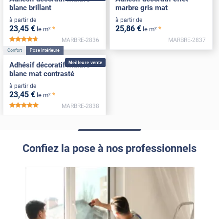
blanc brillant
marbre gris mat
à partir de
à partir de
23
,45
€
25
,86
€
*
*
le m²
le m²
MARBRE-2836
MARBRE-2837
*****
Confort
Pose Intérieure
Meilleure vente
Adhésif décoratif marbre
blanc mat contrasté
à partir de
23
,45
€
*
le m²
MARBRE-2838
*****
Confiez la pose à nos professionnels