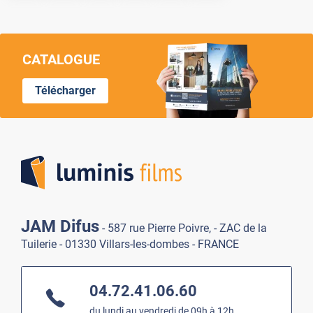
CATALOGUE
Télécharger
Lumi
JAM Difus
- 587 rue Pierre Poivre, - ZAC de la
Tuilerie - 01330 Villars-les-dombes - FRANCE
04.72.41.06.60
du lundi au vendredi de 09h à 12h