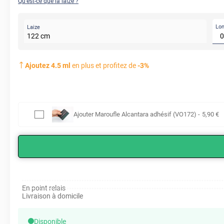
Qu'est-ce que la laize ?
Lo
Laize
122
cm
Ajoutez
4.5
ml
en plus et profitez de
-
3
%
Ajouter
Maroufle Alcantara adhésif (VO172)
-
5
,90
€
En point relais
Livraison à domicile
Disponible