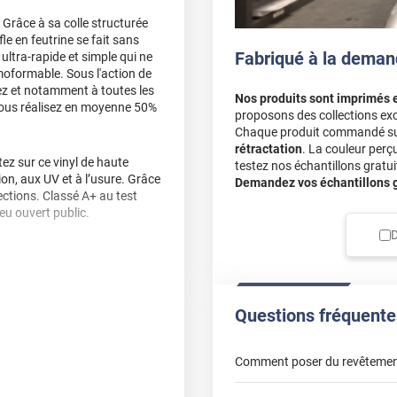
 Grâce à sa colle structurée
fle en feutrine se fait sans
Fabriqué à la deman
ultra-rapide et simple qui ne
moformable. Sous l'action de
llez et notamment à toutes les
Nos produits sont imprimés 
 vous réalisez en moyenne 50%
proposons des collections exc
Chaque produit commandé sur 
rétractation
. La couleur perç
z sur ce vinyl de haute
testez nos échantillons gratuit
sion, aux UV et à l’usure. Grâce
Demandez vos échantillons gr
ctions. Classé A+ au test
ieu ouvert public.
D
, délamination et
, nous vous conseillons de
Questions fréquente
Comment poser du revêtemen