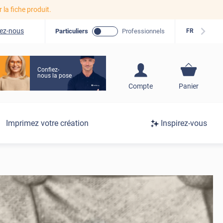
r la fiche produit.
ez-nous
Particuliers
Professionnels
FR
Confiez-
nous la pose
S'inscrire / Se
Compte
Panier
connecter
Connexion
Imprimez votre création
Inspirez-vous
/
Inscription