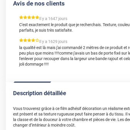
Avis de nos clients
*****
Il y a 1647 jours
C'est exactement le produit que je recherchais. Texture, couleu
parfaits, je suis très satisfaite.
*****
Il y a 1629 jours
la qualité est là mais j'ai commandé 2 mètres de ce produit et r
peu plus que moins !!!!comme j'avais un bas de porte fixé sur le
l'enlever pour recouper dans la largeur une bande rajout et cel
joli dommage !!!!
Description détaillée
Vous trouverez grâce à ce film adhésif décoration un réalisme extra
est présent et sa texture rugueuse peut faire penser à du tissu. I
la classe et de la douceur à votre chambre et pièces de vie. Les d
changer d’intérieur à moindre coût.