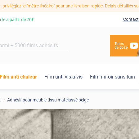
: privilégiez le "mètre linéaire" pour une livraison rapide. Délais détaillés su
Contact
rte à partir de
70€
Tutos
de pose
Film anti chaleur
Film anti vis-à-vis
Film miroir sans tain
u
Adhésif pour meuble tissu matelassé beige