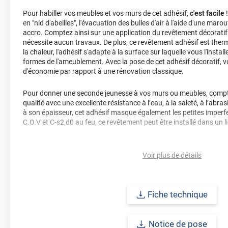
Pour habiller vos meubles et vos murs de cet adhésif,
c'est facile
!
en "nid d'abeilles", l'évacuation des bulles d'air à l'aide d'une marou
accro. Comptez ainsi sur une application du revêtement décoratif 
nécessite aucun travaux. De plus, ce revêtement adhésif est ther
la chaleur, l'adhésif s'adapte à la surface sur laquelle vous l'insta
formes de l'ameublement. Avec la pose de cet adhésif décoratif,
d'économie par rapport à une rénovation classique.
Pour donner une seconde jeunesse à vos murs ou meubles, compte
qualité avec une excellente résistance à l’eau, à la saleté, à l’abra
à son épaisseur, cet adhésif masque également les petites imperfe
C.O.V et C-s2,d0 au feu, ce revêtement peut être installé dans un l
Durabilité
: 10 ans en pose intérieur (anti craquèlement, écaillage
jaunissement)
Voir plus de détails
Afin de vous rendre compte de la qualité et de son rendu véritable
faire une demande d'échantillons gratuite.
Fiche technique
Notice de pose