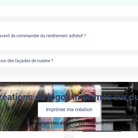
vant de commander du revêtement adhésif ?
sur des façades de cuisine ?
réations ou logos imprimés sur du 
Imprimer ma création
Nos graphistes adaptent vos créations ✨