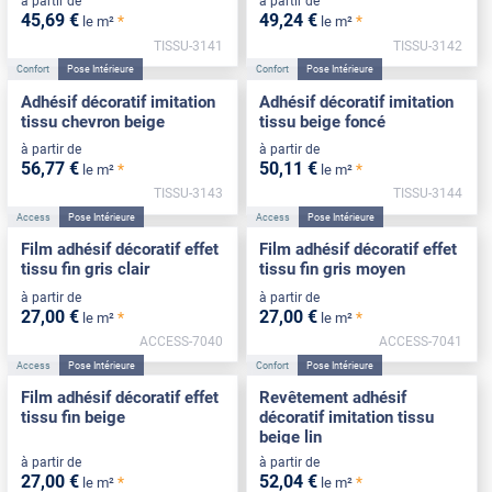
à partir de
à partir de
45
,69
€
49
,24
€
*
*
le m²
le m²
TISSU-3141
TISSU-3142
Confort
Pose Intérieure
Confort
Pose Intérieure
Adhésif décoratif imitation
Adhésif décoratif imitation
tissu chevron beige
tissu beige foncé
à partir de
à partir de
56
,77
€
50
,11
€
*
*
le m²
le m²
TISSU-3143
TISSU-3144
Access
Pose Intérieure
Access
Pose Intérieure
Film adhésif décoratif effet
Film adhésif décoratif effet
tissu fin gris clair
tissu fin gris moyen
à partir de
à partir de
27
,00
€
27
,00
€
*
*
le m²
le m²
ACCESS-7040
ACCESS-7041
Access
Pose Intérieure
Confort
Pose Intérieure
Film adhésif décoratif effet
Revêtement adhésif
tissu fin beige
décoratif imitation tissu
beige lin
à partir de
à partir de
27
,00
€
52
,04
€
*
*
le m²
le m²