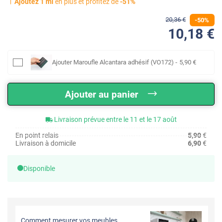
Ajoutez
1
ml
en plus et profitez de
-
51
%
20
,36
€
-
50
%
10
,18
€
Ajouter
Maroufle Alcantara adhésif (VO172)
-
5
,90
€
Ajouter au panier
Livraison prévue entre le 11 et le 17 août
En point relais
5,90
€
Livraison à domicile
6,90
€
Disponible
Comment mesurer vos meubles