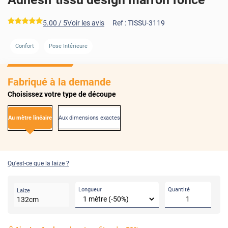
*****
5.00
/ 5
Voir les avis
Ref :
TISSU-3119
Confort
Pose Intérieure
Fabriqué à la demande
Choisissez votre type de découpe
Au mètre linéaire
Aux dimensions exactes
Qu'est-ce que la laize ?
Longueur
Quantité
Laize
132
cm