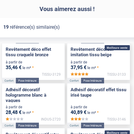
Vous aimerez aussi !
19
référence(s) similaire(s)
Confort
Pose Intérieure
Confort
Pose Intérieure
Meilleure vente
Revêtement déco effet
Revêtement décoratif
tissu craquelé bronze
imitation tissu beige
à partir de
à partir de
35
,46
€
37
,95
€
*
*
le m²
le m²
TISSU-3129
TISSU-3133
*****
Confort
Pose Intérieure
Confort
Pose Intérieure
Adhésif décoratif
Adhésif décoratif effet tissu
hologramme blanc à
irisé taupe
vagues
à partir de
à partir de
28
,48
€
40
,89
€
*
*
le m²
le m²
INDUS-2720
TISSU-3146
*****
*****
Confort
Pose Intérieure
Confort
Pose Intérieure
Meilleure vente