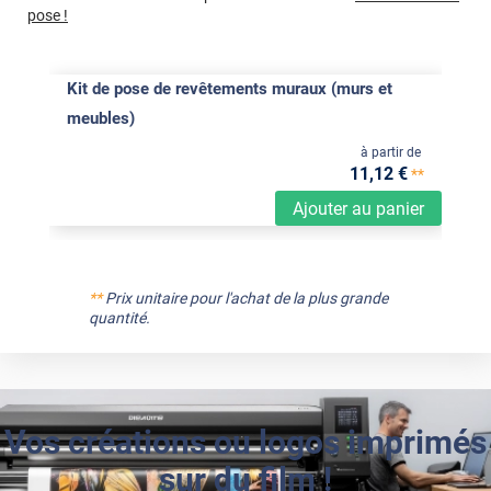
pose !
Kit de pose de revêtements muraux (murs et
meubles)
à partir de
11
,12
€
**
Ajouter au panier
**
Prix unitaire pour l'achat de la plus grande
quantité.
Vos créations ou logos imprimés
sur du film !