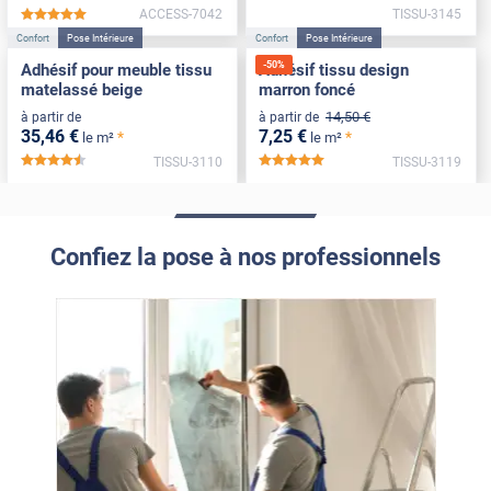
ACCESS-7042
TISSU-3145
*****
Confort
Pose Intérieure
Confort
Pose Intérieure
-
50
%
Adhésif pour meuble tissu
Adhésif tissu design
matelassé beige
marron foncé
14
,50
€
à partir de
à partir de
35
,46
€
7
,25
€
*
*
le m²
le m²
TISSU-3110
TISSU-3119
*****
*****
Confiez la pose à nos professionnels