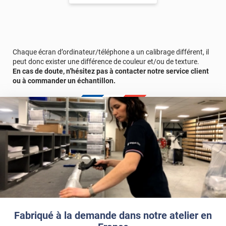
Durabilité
: 10 ans en pose intérieur (anti craquèlement,
écaillage, délamination et jaunissement)
Afin de vous rendre compte de la qualité et de son rendu
véritable, nous vous conseillons de faire une demande
d'échantillons gratuite.
Chaque écran d’ordinateur/téléphone a un calibrage différent, il
peut donc exister une différence de couleur et/ou de texture.
En cas de doute, n’hésitez pas à contacter notre service client
ou à commander un échantillon.
Fabriqué à la demande dans notre atelier en