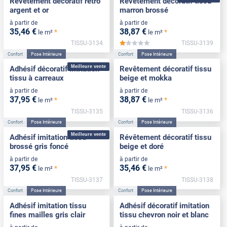
Revêtement décoratif retro
Revêtement décoratif tissu
argent et or
marron brossé
à partir de
à partir de
35
,46
€
38
,87
€
*
*
le m²
le m²
TISSU-3134
TISSU-3139
*****
Confort
Pose Intérieure
Confort
Pose Intérieure
Meilleure vente
Adhésif décoratif imitation
Revêtement décoratif tissu
tissu à carreaux
beige et mokka
à partir de
à partir de
37
,95
€
38
,87
€
*
*
le m²
le m²
TISSU-3135
TISSU-3136
Confort
Pose Intérieure
Confort
Pose Intérieure
Meilleure vente
Adhésif imitation tissu
Révêtement décoratif tissu
brossé gris foncé
beige et doré
à partir de
à partir de
37
,95
€
35
,46
€
*
*
le m²
le m²
TISSU-3137
TISSU-3138
Confort
Pose Intérieure
Confort
Pose Intérieure
Adhésif imitation tissu
Adhésif décoratif imitation
fines mailles gris clair
tissu chevron noir et blanc