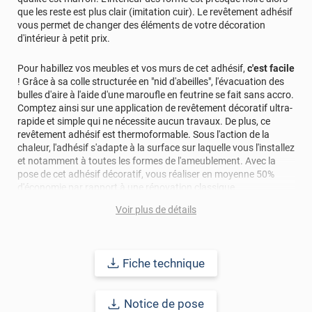
que les reste est plus clair (imitation cuir). Le revêtement adhésif
vous permet de changer des éléments de votre décoration
d'intérieur à petit prix.
Pour habillez vos meubles et vos murs de cet adhésif,
c'est facile
! Grâce à sa colle structurée en "nid d'abeilles", l'évacuation des
bulles d'aire à l'aide d'une maroufle en feutrine se fait sans accro.
Comptez ainsi sur une application de revêtement décoratif ultra-
rapide et simple qui ne nécessite aucun travaux. De plus, ce
revêtement adhésif est thermoformable. Sous l'action de la
chaleur, l'adhésif s'adapte à la surface sur laquelle vous l'installez
et notamment à toutes les formes de l'ameublement. Avec la
pose de cet adhésif décoratif, vous réaliser en moyenne 50%
d'économie par rapport à une rénovation classique.
Voir plus de détails
Pour donner une seconde jeunesse à vos murs ou meubles,
comptez sur ce vinyl de haute qualité avec une excellente
résistance à l’eau, à la saleté, à l’abrasion, aux UV et à l’usure.
Grâce à son épaisseur, cet adhésif masque également les petites
Fiche technique
imperfections. Classé A+ au test C.O.V et C-s2,d0 au feu, ce
revêtement peut être installé dans un lieu ouvert public.
Notice de pose