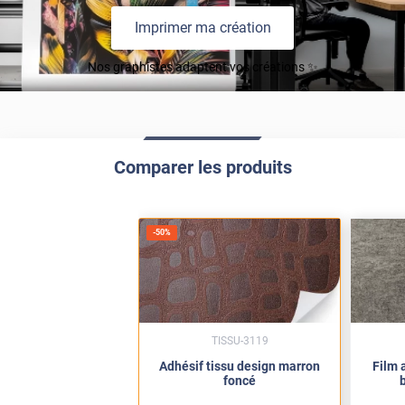
Imprimer ma création
Nos graphistes adaptent vos créations ✨
Comparer les produits
-
50
%
TISSU-3119
Adhésif tissu design marron
Film 
foncé