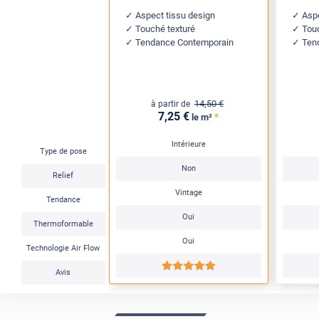
Aspect tissu design
Asp
Touché texturé
Touc
Tendance Contemporain
Tend
14
,50
€
à partir de
7
,25
€
*
le m²
Intérieure
Type de pose
Non
Relief
Vintage
Tendance
Oui
Thermoformable
Oui
Technologie Air Flow
*****
Avis