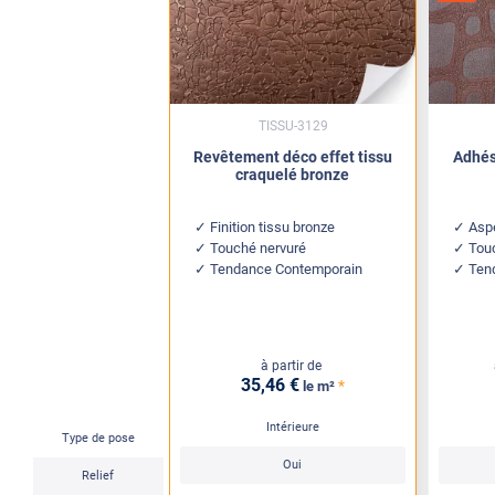
TISSU-3129
Revêtement déco effet tissu
Adhés
craquelé bronze
Finition tissu bronze
Aspe
Touché nervuré
Tou
Tendance Contemporain
Ten
à partir de
35
,46
€
*
le m²
Intérieure
Type de pose
Oui
Relief