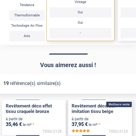
Vintage
Tendance
Oui
Thermoformable
Oui
Technologie Air Flow
-
Avis
Vous aimerez aussi !
19
référence(s) similaire(s)
Confort
Pose Intérieure
Confort
Pose Intérieure
Meilleure vente
Revêtement déco effet
Revêtement décoratif
tissu craquelé bronze
imitation tissu beige
à partir de
à partir de
35
,46
€
37
,95
€
*
*
le m²
le m²
TISSU-3129
TISSU-3133
*****