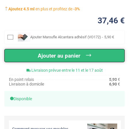
Ajoutez
4.5
ml
en plus et profitez de
-
3
%
37
,46
€
Ajouter
Maroufle Alcantara adhésif (VO172)
-
5
,90
€
Ajouter au panier
Livraison prévue entre le 11 et le 17 août
En point relais
5,90
€
Livraison à domicile
6,90
€
Disponible
Comment mesurer vos meubles