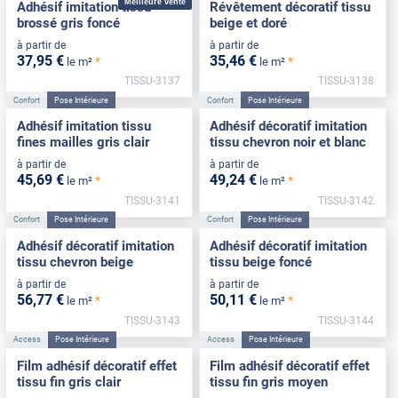
Meilleure vente
Adhésif imitation tissu
Révêtement décoratif tissu
brossé gris foncé
beige et doré
à partir de
à partir de
37
,95
€
35
,46
€
*
*
le m²
le m²
TISSU-3137
TISSU-3138
Confort
Pose Intérieure
Confort
Pose Intérieure
Adhésif imitation tissu
Adhésif décoratif imitation
fines mailles gris clair
tissu chevron noir et blanc
à partir de
à partir de
45
,69
€
49
,24
€
*
*
le m²
le m²
TISSU-3141
TISSU-3142
Confort
Pose Intérieure
Confort
Pose Intérieure
Adhésif décoratif imitation
Adhésif décoratif imitation
tissu chevron beige
tissu beige foncé
à partir de
à partir de
56
,77
€
50
,11
€
*
*
le m²
le m²
TISSU-3143
TISSU-3144
Access
Pose Intérieure
Access
Pose Intérieure
Film adhésif décoratif effet
Film adhésif décoratif effet
tissu fin gris clair
tissu fin gris moyen