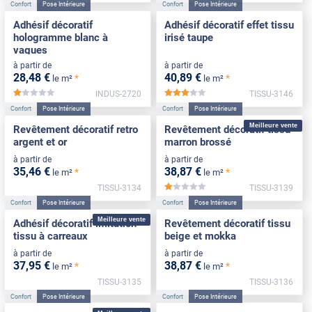
Confort
Pose Intérieure
Confort
Pose Intérieure
Adhésif décoratif
Adhésif décoratif effet tissu
hologramme blanc à
irisé taupe
vagues
à partir de
à partir de
28
,48
€
40
,89
€
*
*
le m²
le m²
INDUS-2720
TISSU-3146
*****
*****
Confort
Pose Intérieure
Confort
Pose Intérieure
Meilleure vente
Revêtement décoratif retro
Revêtement décoratif tissu
argent et or
marron brossé
à partir de
à partir de
35
,46
€
38
,87
€
*
*
le m²
le m²
TISSU-3134
TISSU-3139
*****
Confort
Pose Intérieure
Confort
Pose Intérieure
Meilleure vente
Adhésif décoratif imitation
Revêtement décoratif tissu
tissu à carreaux
beige et mokka
à partir de
à partir de
37
,95
€
38
,87
€
*
*
le m²
le m²
TISSU-3135
TISSU-3136
Confort
Pose Intérieure
Confort
Pose Intérieure