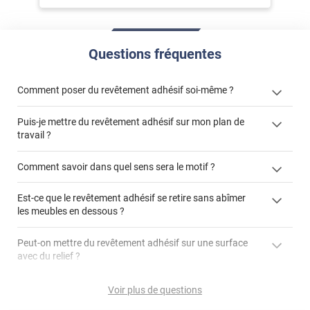
Questions fréquentes
Comment poser du revêtement adhésif soi-même ?
Puis-je mettre du revêtement adhésif sur mon plan de
« Comment poser un revêtement adhésif ? »
travail ?
Comment savoir dans quel sens sera le motif ?
Est-ce que le revêtement adhésif se retire sans abîmer
"Peut-on installer du
les meubles en dessous ?
revêtement adhésif sur un plan de travail de cuisine ?"
Peut-on mettre du revêtement adhésif sur une surface
avec du relief ?
Peut-on mettre du revêtement adhésif sur du carrelage
Voir plus de questions
?