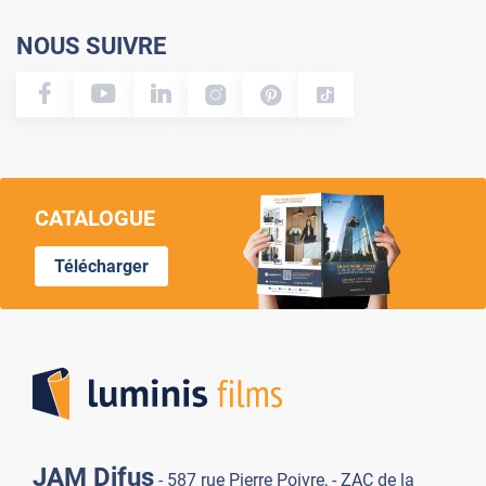
NOUS SUIVRE
CATALOGUE
Télécharger
Lumi
JAM Difus
- 587 rue Pierre Poivre, - ZAC de la