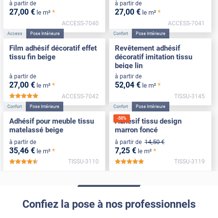
à partir de
à partir de
27
,00
€
27
,00
€
*
*
le m²
le m²
ACCESS-7040
ACCESS-7041
Access
Pose Intérieure
Confort
Pose Intérieure
Film adhésif décoratif effet
Revêtement adhésif
tissu fin beige
décoratif imitation tissu
beige lin
à partir de
à partir de
27
,00
€
52
,04
€
*
*
le m²
le m²
ACCESS-7042
TISSU-3145
*****
Confort
Pose Intérieure
Confort
Pose Intérieure
-
50
%
Adhésif pour meuble tissu
Adhésif tissu design
matelassé beige
marron foncé
14
,50
€
à partir de
à partir de
35
,46
€
7
,25
€
*
*
le m²
le m²
TISSU-3110
TISSU-3119
*****
*****
Confiez la pose à nos professionnels