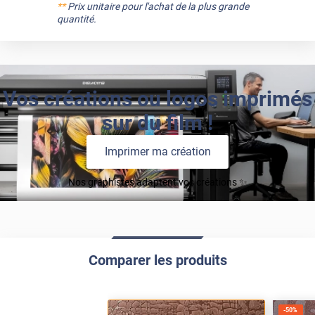
**
Prix unitaire pour l'achat de la plus grande
quantité.
Vos créations ou logos imprimés
sur du film !
Imprimer ma création
Nos graphistes adaptent vos créations ✨
Comparer les produits
-
50
%