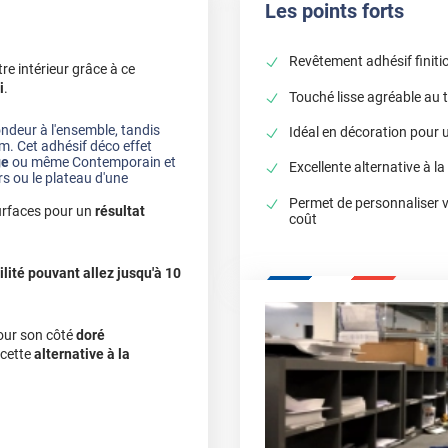
Les points forts
Revêtement adhésif finition
re intérieur grâce à ce
i
.
Touché lisse agréable au 
ondeur à l'ensemble, tandis
Idéal en décoration pour u
m. Cet adhésif déco effet
ge
ou même Contemporain et
Excellente alternative à la
rs ou le plateau d'une
Permet de personnaliser 
surfaces pour un
résultat
coût
ilité pouvant allez jusqu'à 10
our son côté
doré
 cette
alternative à la