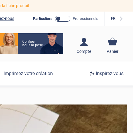
r la fiche produit.
ez-nous
Particuliers
Professionnels
FR
Confiez-
nous la pose
S'inscrire / Se
Compte
Panier
connecter
Connexion
Imprimez votre création
Inspirez-vous
/
Inscription