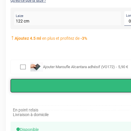
Qu'est-ce que la laize ?
Lo
Laize
122
cm
Ajoutez
4.5
ml
en plus et profitez de
-
3
%
Ajouter
Maroufle Alcantara adhésif (VO172)
-
5
,90
€
En point relais
Livraison à domicile
Disponible