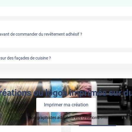
vant de commander du revêtement adhésif ?
sur des façades de cuisine ?
réations ou logos imprimés sur du 
Imprimer ma création
Nos graphistes adaptent vos créations ✨