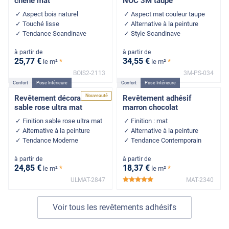
chêne mat
NOC 3M taupe
Aspect bois naturel
Aspect mat couleur taupe
Touché lisse
Alternative à la peinture
Tendance Scandinave
Style Scandinave
à partir de
à partir de
25
,77
€
34
,55
€
*
*
le m²
le m²
BOIS2-2113
3M-PS-034
Confort
Pose Intérieure
Confort
Pose Intérieure
Nouveauté
Revêtement décoratif
Revêtement adhésif
sable rose ultra mat
marron chocolat
Finition sable rose ultra mat
Finition : mat
Alternative à la peinture
Alternative à la peinture
Tendance Moderne
Tendance Contemporain
à partir de
à partir de
24
,85
€
18
,37
€
*
*
le m²
le m²
ULMAT-2847
MAT-2340
*****
Voir tous les revêtements adhésifs