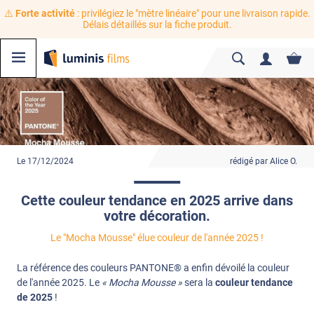
⚠️
Forte activité
: privilégiez le "mètre linéaire" pour une livraison rapide.
Délais détaillés sur la fiche produit.
Le 17/12/2024
rédigé par Alice O.
Cette couleur tendance en 2025 arrive dans
votre décoration.
Le "Mocha Mousse" élue couleur de l'année 2025 !
La référence des couleurs PANTONE® a enfin dévoilé la couleur
de l'année 2025. Le
« Mocha Mousse »
sera la
couleur tendance
de 2025
!