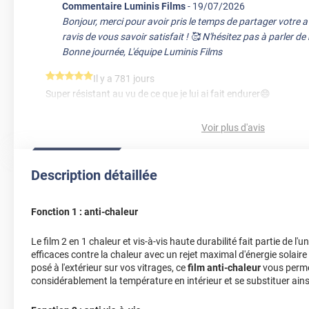
Commentaire Luminis Films
-
19/07/2026
Bonjour, merci pour avoir pris le temps de partager votre 
ravis de vous savoir satisfait ! 🥰 N'hésitez pas à parler d
Bonne journée, L'équipe Luminis Films
*****
Il y a 781 jours
Super résistant au vu de ce que je lui ai fait endurer😄
*****
Il y a 1124 jours
Voir plus d'avis
film anti-chaleur, j'ai perdu 2 - 3° dans la chambre sous le toit e
*****
Il y a 1143 jours
Description détaillée
Réception très rapide , le film ne sera installé que dans quelqu
*****
Il y a 1153 jours
Fonction 1 : anti-chaleur
C'est la première fois que j'utilise le produit et j'en suis très sati
du mode d'emploi.
Le film 2 en 1 chaleur et vis-à-vis haute durabilité fait partie de l'
efficaces contre la chaleur avec un rejet maximal d'énergie solaire
*****
Il y a 1161 jours
posé à l'extérieur sur vos vitrages, ce
film anti-chaleur
vous permet
Cde livré rapidement plus un cadeau raclette feutrine en cade
considérablement la température en intérieur et se substituer ains
*****
Il y a 1242 jours