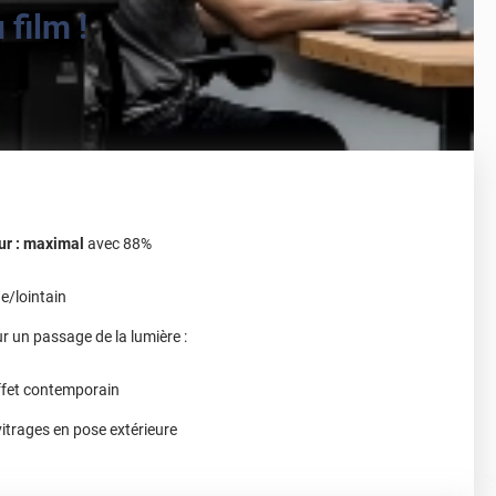
film !
eur : maximal
avec 88%
e/lointain
r un passage de la lumière :
effet contemporain
vitrages en pose extérieure