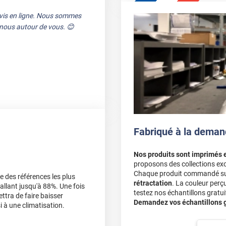
avis en ligne. Nous sommes
e nous autour de vous. 😊
t c'est appréciable.
es jours
Fabriqué à la deman
Nos produits sont imprimés 
sfait. Merci pour le détail
proposons des collections exc
Chaque produit commandé sur 
une des références les plus
rétractation
. La couleur perç
 allant jusqu'à 88%. Une fois
testez nos échantillons gratuit
tra de faire baisser
au merci.
Demandez vos échantillons gr
i à une climatisation.