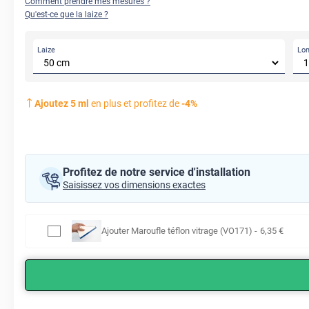
Comment prendre mes mesures ?
Qu'est-ce que la laize ?
Laize
Lo
Ajoutez
5
ml
en plus et profitez de
-
4
%
Profitez de notre service d'installation
Saisissez vos dimensions exactes
Ajouter
Maroufle téflon vitrage (VO171)
-
6
,35
€