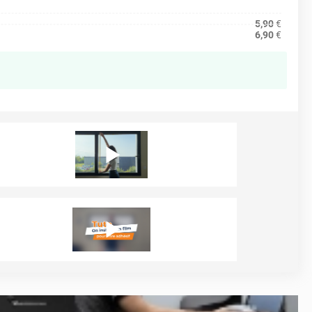
5,90
€
6,90
€