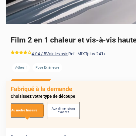
Film 2 en 1 chaleur et vis-à-vis haute
AVANT
*****
4.04
/ 5
Voir les avis
Ref :
MIXTplus-241x
Adhesif
Pose Extérieure
AVANT
Fabriqué à la demande
Choisissez votre type de découpe
Aux dimensions
Au mètre linéaire
exactes