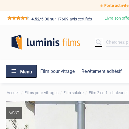
⚠️
Forte activité
Livraison offe
*****
4.52
/5.00 sur
17609
avis certifiés
Film pour vitrage
Revêtement adhésif
Menu
Accueil
Films pour vitrages
Film solaire
Film 2 en 1 : chaleur et 
AVANT