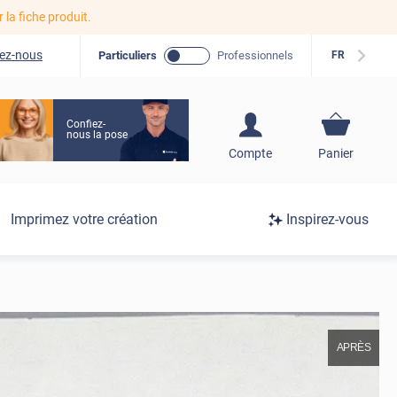
r la fiche produit.
ez-nous
Particuliers
Professionnels
FR
Confiez-
nous la pose
S'inscrire / Se
Compte
Panier
connecter
Connexion
Imprimez votre création
Inspirez-vous
/
Inscription
APRÈS