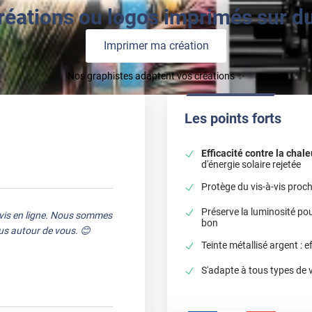
réations ou logos imprimés sur du 
Imprimer ma création
Nos graphistes adaptent vos créations ✨
Les points forts
Efficacité contre la chal
d'énergie solaire rejetée
Protège du vis-à-vis proch
Préserve la luminosité pou
avis en ligne. Nous sommes
bon
ous autour de vous. 😊
Teinte métallisé argent : 
S'adapte à tous types de 