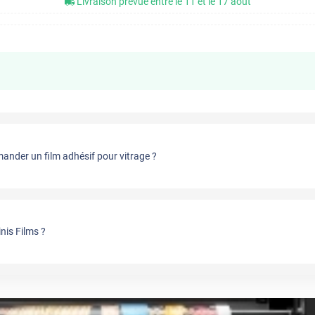
Livraison prévue entre le 11 et le 17 août
nder un film adhésif pour vitrage ?
nis Films ?