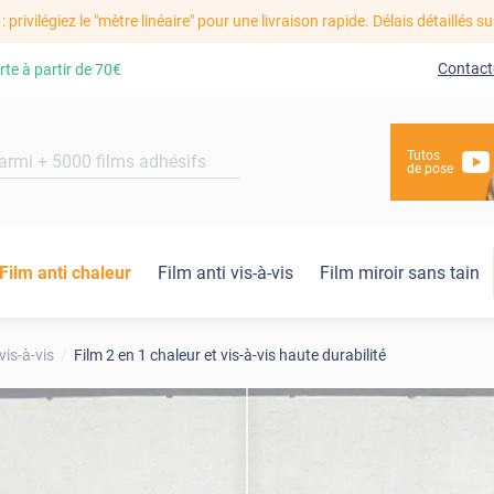
: privilégiez le "mètre linéaire" pour une livraison rapide. Délais détaillés su
Contact
rte à partir de
70€
Tutos
de pose
Film anti chaleur
Film anti vis-à-vis
Film miroir sans tain
vis-à-vis
Film 2 en 1 chaleur et vis-à-vis haute durabilité