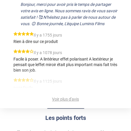
Bonjour, merci pour avoir pris le temps de partager
votre avis en ligne. Nous sommes ravis de vous savoir
satisfait ! 🥰 N'hésitez pas à parler de nous autour de
vous. 😊 Bonne journée, L'équipe Luminis Films
*****
Il y a 1755 jours
Rien à dire sur ce produit
*****
Il y a 1078 jours
Facile à poser. A lintérieur effet polarisant A lextérieur je
pensait que leffet miroir était plus important mais fait très
bien son job.
*****
Il y a 1125 jours
pose facile
Voir plus d'avis
Les points forts