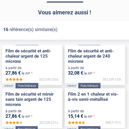
Vous aimerez aussi !
16
référence(s) similaire(s)
Adhésif
Pose Extérieure
Adhésif
Pose Intérieure
Film de sécurité et anti-
Film de sécurité et anti-
chaleur argent de 125
chaleur argent de 240
microns
microns
à partir de
à partir de
27
,86
€
32
,08
€
*
*
le m²
le m²
SECUR-230x
SECUR-135i
*****
Adhésif
Pose Extérieure
Adhésif
Pose Intérieure
Film de sécurité et miroir
Film 2 en 1 chaleur et vis-
sans tain argent de 125
à-vis semi-métallisé
microns
à partir de
à partir de
27
,86
€
15
,14
€
*
*
le m²
le m²
SECUR-231x
MIXT-101i
*****
*****
Adhésif
Pose Intérieure
Adhésif
Pose Intérieure