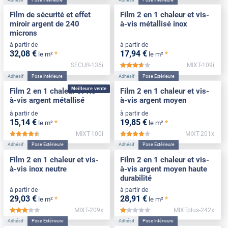
Film de sécurité et effet
Film 2 en 1 chaleur et vis-
miroir argent de 240
à-vis métallisé inox
microns
à partir de
à partir de
32
,08
€
17
,94
€
*
*
le m²
le m²
SECUR-136i
MIXT-109i
*****
Adhésif
Pose Intérieure
Adhésif
Pose Extérieure
Meilleure vente
Film 2 en 1 chaleur et vis-
Film 2 en 1 chaleur et vis-
à-vis argent métallisé
à-vis argent moyen
à partir de
à partir de
15
,14
€
19
,85
€
*
*
le m²
le m²
MIXT-100i
MIXT-201x
*****
*****
Adhésif
Pose Extérieure
Adhésif
Pose Extérieure
Film 2 en 1 chaleur et vis-
Film 2 en 1 chaleur et vis-
à-vis inox neutre
à-vis argent moyen haute
durabilité
à partir de
à partir de
29
,03
€
28
,91
€
*
*
le m²
le m²
MIXT-209x
MIXTplus-242x
*****
*****
Adhésif
Pose Extérieure
Adhésif
Pose Intérieure