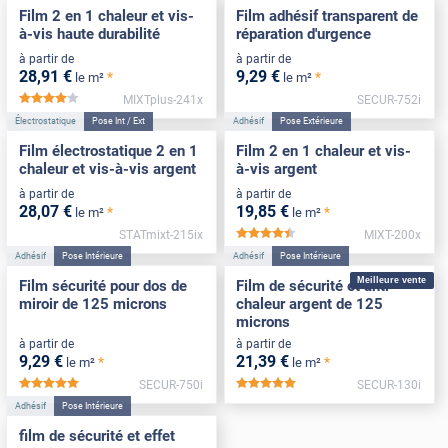
Film 2 en 1 chaleur et vis-
Film adhésif transparent de
à-vis haute durabilité
réparation d'urgence
à partir de
à partir de
28
,91
€
9
,29
€
*
*
le m²
le m²
MIXTplus-241x
SECUR-752i
*****
Électrostatique
Pose Int / Ext
Adhésif
Pose Extérieure
Film électrostatique 2 en 1
Film 2 en 1 chaleur et vis-
chaleur et vis-à-vis argent
à-vis argent
à partir de
à partir de
28
,07
€
19
,85
€
*
*
le m²
le m²
STATmixt-215ix
MIXT-200x
*****
Adhésif
Pose Intérieure
Adhésif
Pose Intérieure
Meilleure vente
Film sécurité pour dos de
Film de sécurité et anti-
miroir de 125 microns
chaleur argent de 125
microns
à partir de
à partir de
9
,29
€
21
,39
€
*
*
le m²
le m²
SECUR-750i
SECUR-130i
*****
*****
Adhésif
Pose Intérieure
film de sécurité et effet