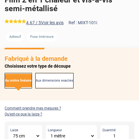
semi-métallisé
*****
4.67
/ 5
Voir les avis
Ref :
MIXT-101i
AVANT
APRÈS
Adhesif
Pose Intérieure
Fabriqué à la demande
Choisissez votre type de découpe
Au mètre linéaire
Aux dimensions exactes
Comment prendre mes mesures ?
Qu'est-ce que la laize ?
Laize
Longueur
Quantité