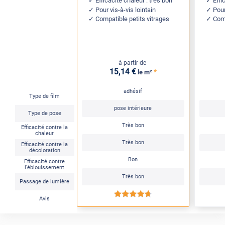
Efficacité chaleur : très bon
Effi
Pour vis-à-vis lointain
Pour
Compatible petits vitrages
Comp
à partir de
15
,14
€
*
le m²
adhésif
Type de film
pose intérieure
Type de pose
Très bon
Efficacité contre la
chaleur
Très bon
Efficacité contre la
décoloration
Bon
Efficacité contre
l'éblouissement
Très bon
Passage de lumière
*****
Avis