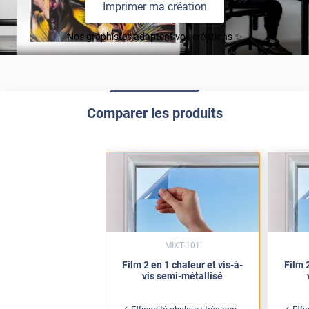
Imprimer ma création
Nos graphistes adaptent vos créations ✨
Comparer les produits
MIXT-101i
Film 2 en 1 chaleur et vis-à-
Film 2
vis semi-métallisé