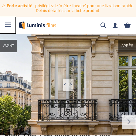
⚠️
Forte activité
: privilégiez le "mètre linéaire" pour une livraison rapide.
Délais détaillés sur la fiche produit.
AVANT
APRÈS
Film 2 en 1 chaleur et vis-à-vis