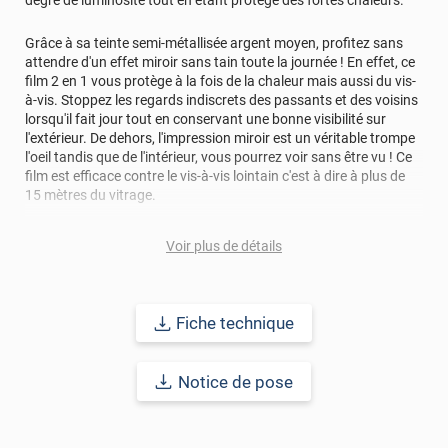
degré de luminosité tout en étant protégé des fortes chaleurs.
Grâce à sa teinte semi-métallisée argent moyen, profitez sans
attendre d'un effet miroir sans tain toute la journée ! En effet, ce
film 2 en 1 vous protège à la fois de la chaleur mais aussi du vis-
à-vis. Stoppez les regards indiscrets des passants et des voisins
lorsqu'il fait jour tout en conservant une bonne visibilité sur
l'extérieur. De dehors, l'impression miroir est un véritable trompe
l'oeil tandis que de l'intérieur, vous pourrez voir sans être vu ! Ce
film est efficace contre le vis-à-vis lointain c'est à dire à plus de
15 mètres du vitrage.
Note :
attention, un film miroir sans tain fonctionne avec le jeu
Voir plus de détails
de balance de la lumière, c'est à dire qu'il sera efficace la journée,
lorsqu'il y a plus de lumière à l'extérieur qu'à l'intérieur. La nuit,
l'effet miroir s'inverse, ce qui ne vous protège plus des regards
extérieurs. Il est donc conseillé d'installer des volets ou des
Fiche technique
stores afin de pallier à ce problème et préserver votre intimité..
Ce film combiné s'adaptera parfaitement à tout type de lieux : en
Notice de pose
entreprise, à la maison, dans un atelier... et sur tous vos vitrages
!