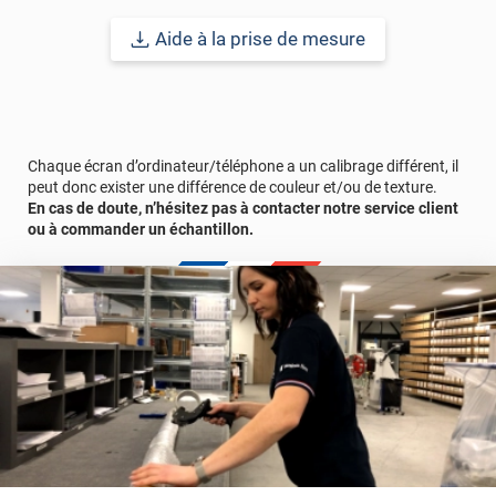
Bon à savoir
: un vitrage équipé d’un film solaire posé en intérieur
peut chauffer davantage. Pour éviter ce risque de surchauffe,
Aide à la prise de mesure
nous vous conseillons de privilégier une pose en extérieur. En
plus de limiter la chaleur sur le vitrage, cela rend le film plus
efficace.
Durabilité :
12 à 15 ans
pour une application verticale en Europe
Centrale.
Chaque écran d’ordinateur/téléphone a un calibrage différent, il
peut donc exister une différence de couleur et/ou de texture.
En cas de doute, n’hésitez pas à contacter notre service client
ou à commander un échantillon.