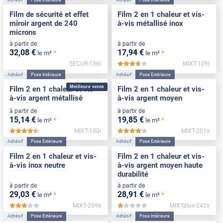
Film de sécurité et effet
Film 2 en 1 chaleur et vis-
miroir argent de 240
à-vis métallisé inox
microns
à partir de
à partir de
32
,08
€
17
,94
€
*
*
le m²
le m²
SECUR-136i
MIXT-109i
*****
Adhésif
Pose Intérieure
Adhésif
Pose Extérieure
Meilleure vente
Film 2 en 1 chaleur et vis-
Film 2 en 1 chaleur et vis-
à-vis argent métallisé
à-vis argent moyen
à partir de
à partir de
15
,14
€
19
,85
€
*
*
le m²
le m²
MIXT-100i
MIXT-201x
*****
*****
Adhésif
Pose Extérieure
Adhésif
Pose Extérieure
Film 2 en 1 chaleur et vis-
Film 2 en 1 chaleur et vis-
à-vis inox neutre
à-vis argent moyen haute
durabilité
à partir de
à partir de
29
,03
€
28
,91
€
*
*
le m²
le m²
MIXT-209x
MIXTplus-242x
*****
*****
Adhésif
Pose Extérieure
Adhésif
Pose Intérieure