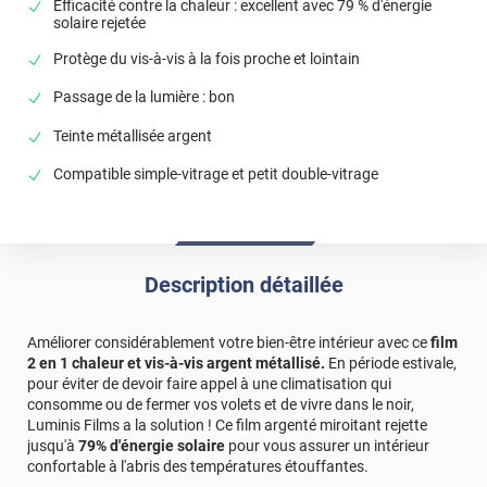
Efficacité contre la chaleur : excellent avec 79 % d'énergie
satisfait ! 🥰 N'hésitez pas à parler de nous autour de
solaire rejetée
vous. 😊 Bonne journée, L'équipe Luminis Films
Protège du vis-à-vis à la fois proche et lointain
*****
Il y a 69 jours
Passage de la lumière : bon
Produit conforme a la description, je recommande
vivement
Teinte métallisée argent
*****
Il y a 225 jours
Compatible simple-vitrage et petit double-vitrage
correspond a mes attentes
*****
Il y a 230 jours
Tutto bene, buona qualità
Description détaillée
*****
Il y a 389 jours
fait parfaitement son travail
Améliorer considérablement votre bien-être intérieur avec ce
film
2 en 1 chaleur et vis-à-vis argent métallisé.
En période estivale,
Commentaire Luminis Films
-
14/07/2025
pour éviter de devoir faire appel à une climatisation qui
Bonjour Philippe, Merci pour votre avis ! C’est un
consomme ou de fermer vos volets et de vivre dans le noir,
plaisir de savoir que le film est à la hauteur de vos
Luminis Films a la solution ! Ce film argenté miroitant rejette
attentes. Nous espérons qu’il continuera à vous
jusqu'à
79% d'énergie solaire
pour vous assurer un intérieur
donner entière satisfaction. Bonne journée, L'équipe
confortable à l'abris des températures étouffantes.