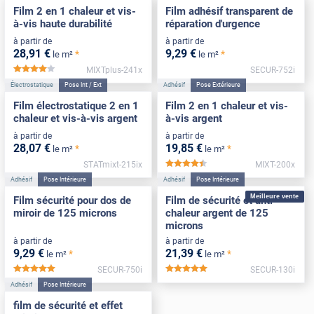
Film 2 en 1 chaleur et vis-
Film adhésif transparent de
à-vis haute durabilité
réparation d'urgence
à partir de
à partir de
28
,91
€
9
,29
€
*
*
le m²
le m²
MIXTplus-241x
SECUR-752i
*****
Électrostatique
Pose Int / Ext
Adhésif
Pose Extérieure
Film électrostatique 2 en 1
Film 2 en 1 chaleur et vis-
chaleur et vis-à-vis argent
à-vis argent
à partir de
à partir de
28
,07
€
19
,85
€
*
*
le m²
le m²
STATmixt-215ix
MIXT-200x
*****
Adhésif
Pose Intérieure
Adhésif
Pose Intérieure
Meilleure vente
Film sécurité pour dos de
Film de sécurité et anti-
miroir de 125 microns
chaleur argent de 125
microns
à partir de
à partir de
9
,29
€
21
,39
€
*
*
le m²
le m²
SECUR-750i
SECUR-130i
*****
*****
Adhésif
Pose Intérieure
film de sécurité et effet