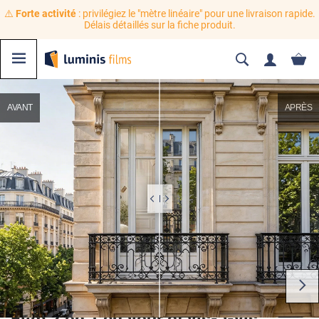
⚠️
Forte activité
: privilégiez le "mètre linéaire" pour une livraison rapide.
Délais détaillés sur la fiche produit.
AVANT
APRÈS
Film 2 en 1 chaleur et vis-à-vis