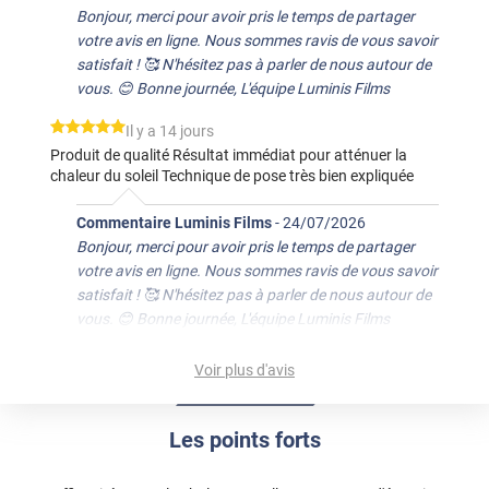
Bonjour, merci pour avoir pris le temps de partager
votre avis en ligne. Nous sommes ravis de vous savoir
satisfait ! 🥰 N'hésitez pas à parler de nous autour de
vous. 😊 Bonne journée, L'équipe Luminis Films
*****
Il y a 14 jours
Produit de qualité Résultat immédiat pour atténuer la
chaleur du soleil Technique de pose très bien expliquée
Commentaire Luminis Films
-
24/07/2026
Bonjour, merci pour avoir pris le temps de partager
votre avis en ligne. Nous sommes ravis de vous savoir
satisfait ! 🥰 N'hésitez pas à parler de nous autour de
vous. 😊 Bonne journée, L'équipe Luminis Films
*****
Il y a 21 jours
Voir plus d'avis
L'effet se ressent assez vite. La pose est aisée.
Commentaire Luminis Films
-
17/07/2026
Les points forts
Bonjour, merci pour avoir pris le temps de partager
votre avis en ligne. Nous sommes ravis de vous savoir