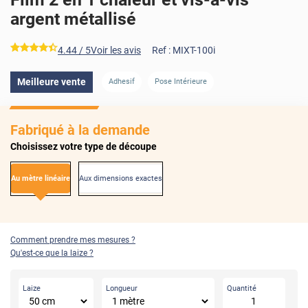
argent métallisé
*****
4.44
/ 5
Voir les avis
Ref :
MIXT-100i
AVANT
APRÈS
Meilleure vente
Adhesif
Pose Intérieure
Fabriqué à la demande
Choisissez votre type de découpe
Au mètre linéaire
Aux dimensions exactes
Comment prendre mes mesures ?
Qu'est-ce que la laize ?
Laize
Longueur
Quantité