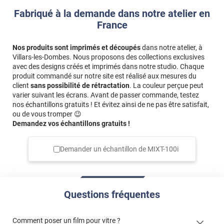
Très facile à poser attention à bien moullle la fenêtre et le
Fabriqué à la demande dans notre atelier en
film avant qui reste fragile
France
*****
Il y a 36 jours
Nos produits sont imprimés et découpés
dans notre atelier, à
Tres bien emballé et la notice bien détaillée
Villars-les-Dombes. Nous proposons des collections exclusives
avec des designs créés et imprimés dans notre studio. Chaque
Commentaire Luminis Films
-
02/07/2026
produit commandé sur notre site est réalisé aux mesures du
Bonjour, merci pour avoir pris le temps de partager
client
sans possibilité de rétractation
. La couleur perçue peut
votre avis en ligne. Nous sommes ravis de vous savoir
varier suivant les écrans. Avant de passer commande, testez
satisfait ! 🥰 N'hésitez pas à parler de nous autour de
nos échantillons gratuits ! Et évitez ainsi de ne pas être satisfait,
ou de vous tromper 😉
vous. 😊 Bonne journée, L'équipe Luminis Films
Demandez vos échantillons gratuits !
*****
Il y a 715 jours
C’est un bon produit.
Demander un échantillon de
MIXT-100i
*****
Il y a 774 jours
Mesures inexactes sur 4 pices /5
Questions fréquentes
*****
Il y a 819 jours
J’ai quelques petites bulles . Sans doute de ma faute .
Comment poser un film pour vitre ?
*****
Il y a 1216 jours