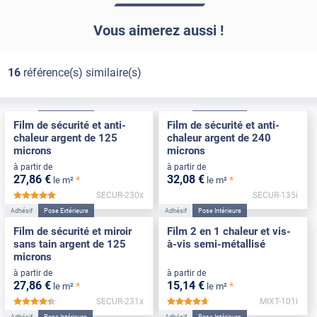
Vous aimerez aussi !
16
référence(s) similaire(s)
Adhésif
Pose Extérieure
Adhésif
Pose Intérieure
Film de sécurité et anti-
Film de sécurité et anti-
chaleur argent de 125
chaleur argent de 240
microns
microns
à partir de
à partir de
27
,86
€
32
,08
€
*
*
le m²
le m²
SECUR-230x
SECUR-135i
*****
Adhésif
Pose Extérieure
Adhésif
Pose Intérieure
Film de sécurité et miroir
Film 2 en 1 chaleur et vis-
sans tain argent de 125
à-vis semi-métallisé
microns
à partir de
à partir de
27
,86
€
15
,14
€
*
*
le m²
le m²
SECUR-231x
MIXT-101i
*****
*****
Adhésif
Pose Intérieure
Adhésif
Pose Intérieure