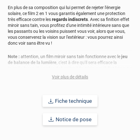
Luminis Films
En plus de sa composition qui lui permet de rejeter l'énergie
*****
Il y a 508 jours
solaire, ce film 2 en 1 vous garantis également une protection
Produit de qualité
très efficace contre les
regards indiscrets
. Avec sa finition effet
miroir sans tain, vous profitez d'une intimité intérieure sans que
*****
Il y a 610 jours
les passants ou les voisins puissent vous voir, alors que vous,
vous conserverez la vision sur l'extérieur : vous pourrez ainsi
Résultats au top
donc voir sans être vu !
*****
Il y a 774 jours
Note :
attention, un film miroir sans tain fonctionne avec le
jeu
Très bon produit
de balance de la lumière
, c'est à dire qu'il sera efficace la
journée, lorsqu'il y a plus de lumière à l'extérieur qu'à l'intérieur. La
*****
Il y a 853 jours
nuit, l'effet miroir se renverse et ne vous protège plus des regards
Effet vis à vis vraiment efficace
Voir plus de détails
extérieurs. Il est donc nécessaire d'avoir une solution telle que
des volets ou des stores pour remédier à ce problème
*****
Il y a 960 jours
Très bonne qualité, et beaucoup de compétence.. A
Ce film s'adaptera parfaitement à tout type de lieux : en
CONSELLER VIVEMENT.
Fiche technique
entreprise, à la maison, dans un atelier... et sur tous vos vitrages
!
*****
Il y a 1059 jours
Notice de pose
Joue parfaitement son rôle.
Ce film 2 en 1 est à poser sur le côté intérieur de votre vitrage. S'il
*****
Il y a 1066 jours
est sans risque pour un simple vitrage, vous ne pourrez pas
l'appliquer sur un double vitrage de plus d'1,2m² sous risque de
Parfait