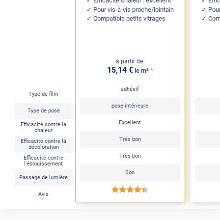
Efficacité chaleur : excellent
Effi
Pour vis-à-vis proche/lointain
Pour
Compatible petits vitrages
Comp
à partir de
15
,14
€
*
le m²
adhésif
Type de film
pose intérieure
Type de pose
Excellent
Efficacité contre la
chaleur
Très bon
Efficacité contre la
décoloration
Très bon
Efficacité contre
l'éblouissement
Bon
Passage de lumière
*****
Avis