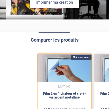
Imprimer ma création
Nos graphistes adaptent vos créations ✨
Comparer les produits
Meilleure vente
MIXT-100i
Film 2 en 1 chaleur et vis-à-
Film 2
vis argent métallisé