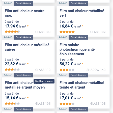
Adhésif
Pose Intérieure
Adhésif
Pose Intérieure
Film anti chaleur neutre
Film anti chaleur métallisé
inox
vert
à partir de
à partir de
17
,94
€
16
,84
€
*
*
le m²
le m²
GLASS-109i
GLASS-107i
*****
*****
Adhésif
Pose Intérieure
Adhésif
Pose Intérieure
Film anti chaleur métallisé
Film solaire
cuivre
photochromique anti-
éblouissement
à partir de
à partir de
22
,82
€
56
,22
€
*
*
le m²
le m²
GLASS-110i
SHADOW-140i
*****
*****
Adhésif
Pose Intérieure
Adhésif
Pose Intérieure
Meilleure vente
Film anti chaleur semi-
Film anti chaleur métallisé
métallisé argent moyen
teinté et argent
à partir de
à partir de
15
,14
€
17
,01
€
*
*
le m²
le m²
GLASS-101i
GLASS-103i
*****
*****
Adhésif
Pose Intérieure
Adhésif
Pose Intérieure