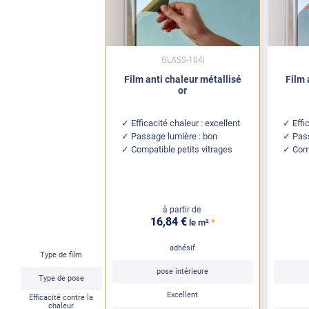
GLASS-104i
Film anti chaleur métallisé
Film 
or
Efficacité chaleur : excellent
Effi
Passage lumière : bon
Pas
Compatible petits vitrages
Comp
à partir de
16
,84
€
*
le m²
adhésif
Type de film
pose intérieure
Type de pose
Excellent
Efficacité contre la
chaleur