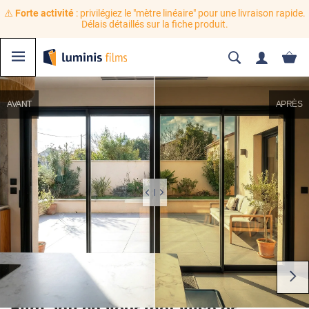
⚠️
Forte activité
: privilégiez le "mètre linéaire" pour une livraison rapide.
Délais détaillés sur la fiche produit.
AVANT
APRÈS
Film anti chaleur métallisé or