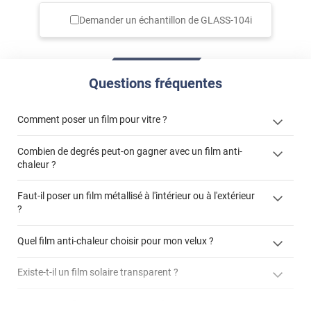
Demander un échantillon de
GLASS-104i
Questions fréquentes
Comment poser un film pour vitre ?
Combien de degrés peut-on gagner avec un film anti-
chaleur ?
Faut-il poser un film métallisé à l'intérieur ou à l'extérieur
?
cet article
côté extérieur
cet
Quel film anti-chaleur choisir pour mon velux ?
article
Existe-t-il un film solaire transparent ?
GLASSplus-241x
jusqu'à
demander un devis de pose
90% d'énergie solaire
Est-ce qu'un film anti-chaleur protège du vis-à-vis ?
GLASSplus-241x