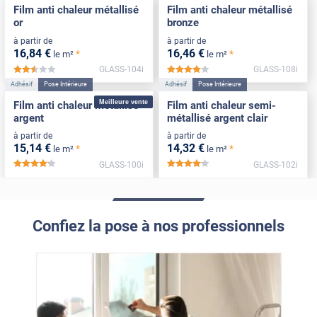
Film anti chaleur métallisé
Film anti chaleur métallisé
or
bronze
à partir de
à partir de
16
,84
€
16
,46
€
*
*
le m²
le m²
GLASS-104i
GLASS-108i
*****
*****
Adhésif
Pose Intérieure
Adhésif
Pose Intérieure
Meilleure vente
Film anti chaleur métallisé
Film anti chaleur semi-
argent
métallisé argent clair
à partir de
à partir de
15
,14
€
14
,32
€
*
*
le m²
le m²
GLASS-100i
GLASS-102i
*****
*****
Confiez la pose à nos professionnels