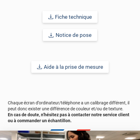
réduire l'intensité du soleil pour éviter tout phénomène
d'éblouissement tout en laissant passer la lumière à travers le
vitrage équipé. Ce
film solaire or
protège également des UV qui
Fiche technique
ont tendance à ternir les objets, parquets et tapis exposés aux
rayons ultraviolets.
Notice de pose
La
pose d'un film solaire
est apprécié et permet d'améliorer le
confort thermique dans une pièce. En d'autres termes, il améliore
le confort des occupants en produisant une atmosphère
agréable, dans laquelle il fait bon vivre. Idéal pour un bâtiment
public ou privé, il est particulièrement demandé pour s'accorder
Aide à la prise de mesure
aux couleurs de la construction ou charte colorimétrique de
l'entreprise.
Bon à savoir
: un vitrage équipé d’un film solaire posé en intérieur
peut chauffer davantage. Pour éviter ce risque de surchauffe,
nous vous conseillons de privilégier l'application d'un film
Chaque écran d’ordinateur/téléphone a un calibrage différent, il
équivalent en pose extérieure. En plus de limiter la chaleur sur le
peut donc exister une différence de couleur et/ou de texture.
vitrage, cela rend le film plus efficace.
En cas de doute, n’hésitez pas à contacter notre service client
ou à commander un échantillon.
Durabilité :
12 à 15 ans
pour une application verticale en Europe
Centrale.