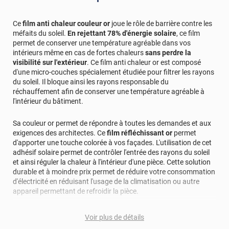
Ce
film anti chaleur couleur or
joue le rôle de barrière contre les
méfaits du soleil.
En rejettant 78% d'énergie solaire
, ce film
permet de conserver une température agréable dans vos
intérieurs même en cas de fortes chaleurs
sans perdre la
visibilité sur l'extérieur
. Ce film anti chaleur or est composé
d'une micro-couches spécialement étudiée pour filtrer les rayons
du soleil. Il bloque ainsi les rayons responsable du
réchauffement afin de conserver une température agréable à
l'intérieur du bâtiment.
Sa couleur or permet de répondre à toutes les demandes et aux
exigences des architectes. Ce
film réfléchissant or
permet
d'apporter une touche colorée à vos façades. L'utilisation de cet
adhésif solaire permet de contrôler l'entrée des rayons du soleil
et ainsi réguler la chaleur à l'intérieur d'une pièce. Cette solution
durable et à moindre prix permet de réduire votre consommation
d'électricité en réduisant l'usage de la climatisation ou autre
appareil permettant de refroidir la pièce.
Ce
film anti chaleur couleur or
n'est pas qu'un simple filtre qui
Voir plus de détails
contrôle l'entrée de chaleur par les vitrages. Il est capable de