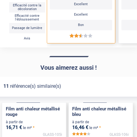
Excellent
Efficacité contre la
décoloration
Excellent
Efficacité contre
l'éblouissement
Bon
Passage de lumière
*****
Avis
Vous aimerez aussi !
11
référence(s) similaire(s)
Adhésif
Pose Intérieure
Adhésif
Pose Intérieure
Film anti chaleur métallisé
Film anti chaleur métallisé
rouge
bleu
à partir de
à partir de
16
,71
€
16
,46
€
*
*
le m²
le m²
GLASS-105i
GLASS-106i
*****