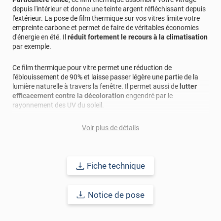
depuis l'intérieur et donne une teinte argent réfléchissant depuis
l'extérieur. La pose de film thermique sur vos vitres limite votre
empreinte carbone et permet de faire de véritables économies
d'énergie en été. Il
réduit fortement le recours à la climatisation
par exemple.
Ce film thermique pour vitre permet une réduction de
l'éblouissement de 90% et laisse passer légère une partie de la
lumière naturelle à travers la fenêtre. Il permet aussi de
lutter
efficacement contre la décoloration
engendré par le
rayonnement des UV du soleil.
La pose de ce film solaire toiture
conserve la fraîcheur dans vos
Voir plus de détails
intérieurs
et améliore le confort thermique des occupants de la
pièce équipée. De plus, il
réduit la fatigue visuelle
en luttant
contre l'éblouissement et les effets nocifs du soleil en coupant le
UV.
Fiche technique
Ce film anti-chaleur est à poser sur le côté intérieur de votre
Notice de pose
vitrage. S'il est sans risque pour un simple vitrage, vous ne
pourrez pas l'appliquer sur un double vitrage de plus d'1,2m²
sous risque de choc thermique. En cas de doute, n'hésitez pas à