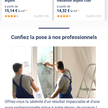
argent
métallisé argent clair
à partir de
à partir de
15
,14
€
14
,32
€
*
*
le m²
le m²
GLASS-100i
GLASS-102i
*****
*****
Confiez la pose à nos professionnels
Offrez-vous la sérénité d'un résultat impeccable et d'une
pose professionnelle grâce à notre réseau de poseurs !