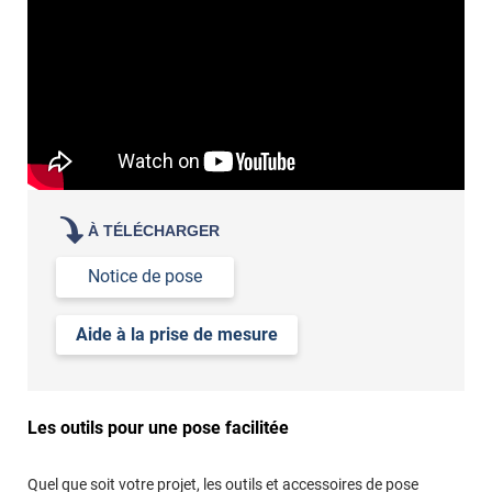
contactez nos conseillers
de la variation de la lumière extérieure
de votre acuité visuelle
de vos attentes en termes de luminosité
demander des échantillons gratuits
les tester sur vos
vitres
À TÉLÉCHARGER
Notice de pose
Aide à la prise de mesure
Les outils pour une pose facilitée
Quel que soit votre projet, les outils et accessoires de pose