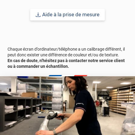
consulter la fiche technique ou à nous contacter directement.
Bon à savoir
: un vitrage équipé d’un film solaire posé en intérieur
Aide à la prise de mesure
peut chauffer davantage. Pour éviter ce risque de surchauffe,
nous vous conseillons de privilégier l'application d'un film
équivalent en pose extérieure. En plus de limiter la chaleur sur le
vitrage, cela rend le film plus efficace.
Chaque écran d’ordinateur/téléphone a un calibrage différent, il
Durabilité :
12 à 15 ans
pour une application verticale en Europe
peut donc exister une différence de couleur et/ou de texture.
Centrale.
En cas de doute, n’hésitez pas à contacter notre service client
ou à commander un échantillon.
Ref. produit :
GLASS103i