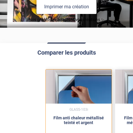
Imprimer ma création
Nos graphistes adaptent vos créations ✨
Comparer les produits
GLASS-103i
Film anti chaleur métallisé
Film
teinté et argent
mét