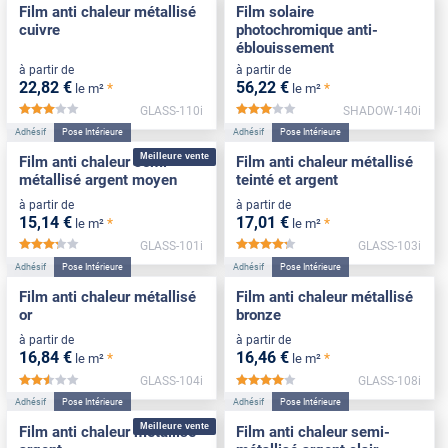
Film anti chaleur métallisé
Film solaire
cuivre
photochromique anti-
éblouissement
à partir de
à partir de
22
,82
€
56
,22
€
*
*
le m²
le m²
GLASS-110i
SHADOW-140i
*****
*****
Adhésif
Pose Intérieure
Adhésif
Pose Intérieure
Meilleure vente
Film anti chaleur semi-
Film anti chaleur métallisé
métallisé argent moyen
teinté et argent
à partir de
à partir de
15
,14
€
17
,01
€
*
*
le m²
le m²
GLASS-101i
GLASS-103i
*****
*****
Adhésif
Pose Intérieure
Adhésif
Pose Intérieure
Film anti chaleur métallisé
Film anti chaleur métallisé
or
bronze
à partir de
à partir de
16
,84
€
16
,46
€
*
*
le m²
le m²
GLASS-104i
GLASS-108i
*****
*****
Adhésif
Pose Intérieure
Adhésif
Pose Intérieure
Meilleure vente
Film anti chaleur métallisé
Film anti chaleur semi-