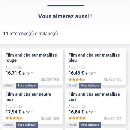
Vous aimerez aussi !
11
référence(s) similaire(s)
Adhésif
Pose Intérieure
Adhésif
Pose Intérieure
Film anti chaleur métallisé
Film anti chaleur métallisé
rouge
bleu
à partir de
à partir de
16
,71
€
16
,46
€
*
*
le m²
le m²
GLASS-105i
GLASS-106i
*****
Adhésif
Pose Intérieure
Adhésif
Pose Intérieure
Film anti chaleur neutre
Film anti chaleur métallisé
inox
vert
à partir de
à partir de
17
,94
€
16
,84
€
*
*
le m²
le m²
GLASS-109i
GLASS-107i
*****
*****
Adhésif
Pose Intérieure
Adhésif
Pose Intérieure