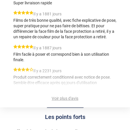
Super livraison rapide
*****
Il y a 1881 jours
Films de très bonne qualité, avec fiche explicative de pose,
super pratique pour ne pas faire de bêtises. Et pour
différencier la face film de la face protection a retiré, il y a
un repaire de couleur pour la face protection a retiré.
*****
Il y a 1887 jours
Film facile à poser et correspond bien à son utilisation
finale.
*****
Il y a 2231 jours
Produit correctement conditionné avec notice de pose.
Semble être efficace après qq jours d'utilisation
*****
Il y a 2600 jours
Voir plus d'avis
L’indice de repousse des UV me paraît élevé par rapport à
la pratique
Les points forts