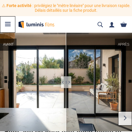
⚠️
Forte activité
: privilégiez le "mètre linéaire" pour une livraison rapide.
Délais détaillés sur la fiche produit.
AVANT
APRÈS
Film anti chaleur métallisé teinté et