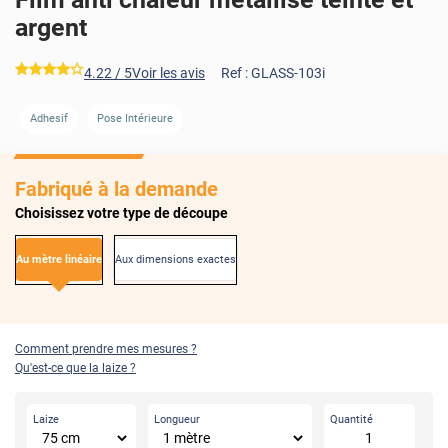
argent
*****
4.22
/ 5
Voir les avis
Ref :
GLASS-103i
AVANT
APRÈS
Adhesif
Pose Intérieure
Fabriqué à la demande
Choisissez votre type de découpe
Au mètre linéaire
Aux dimensions exactes
Comment prendre mes mesures ?
Qu'est-ce que la laize ?
Laize
Longueur
Quantité