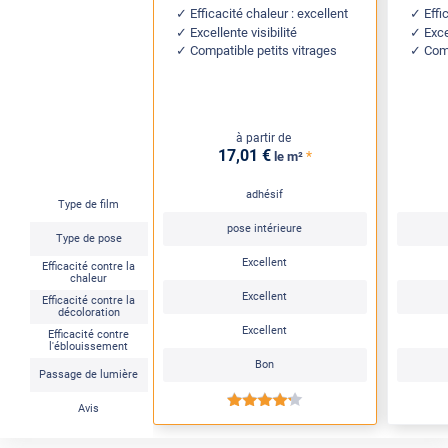
Efficacité chaleur : excellent
Effi
Excellente visibilité
Exce
Compatible petits vitrages
Comp
à partir de
17
,01
€
*
le m²
adhésif
Type de film
pose intérieure
Type de pose
Excellent
Efficacité contre la
chaleur
Excellent
Efficacité contre la
décoloration
Excellent
Efficacité contre
l'éblouissement
Bon
Passage de lumière
*****
Avis