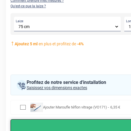
Comment prendre mes mesures ?
Qu'est-ce que la laize ?
Laize
Lo
AVANT
Ajoutez
5
ml
en plus et profitez de
-
4
%
Profitez de notre service d'installation
Saisissez vos dimensions exactes
Ajouter
Maroufle téflon vitrage (VO171)
-
6
,35
€