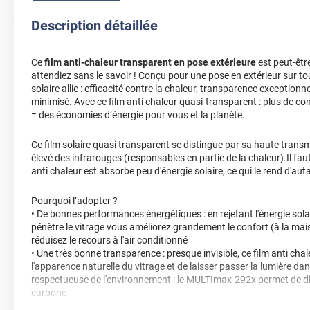
Description détaillée
Ce
film anti-chaleur transparent en pose extérieure
est peut-êtr
attendiez sans le savoir ! Conçu pour une pose en extérieur sur tou
solaire allie : efficacité contre la chaleur, transparence exceptionn
minimisé. Avec ce film anti chaleur quasi-transparent : plus de co
= des économies d’énergie pour vous et la planète.
Ce film solaire quasi transparent se distingue par sa haute transm
élevé des infrarouges (responsables en partie de la chaleur).Il fau
anti chaleur est absorbe peu d'énergie solaire, ce qui le rend d'auta
Pourquoi l’adopter ?
• De bonnes performances énergétiques : en rejetant l'énergie sola
pénètre le vitrage vous améliorez grandement le confort (à la ma
réduisez le recours à l'air conditionné
• Une très bonne transparence : presque invisible, ce film anti cha
l'apparence naturelle du vitrage et de laisser passer la lumière da
respectueuse de l'environnement : le MULTImax-292x permet de d
carbone