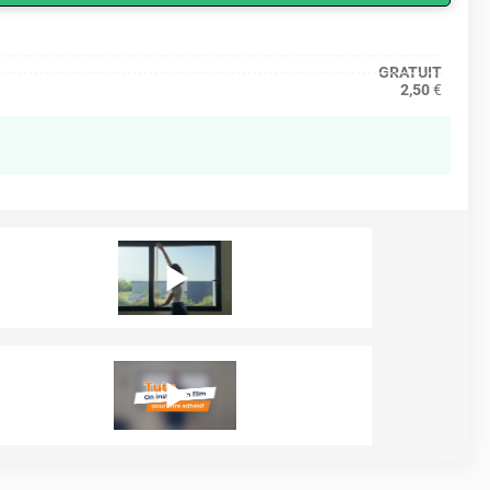
GRATUIT
2,50
€