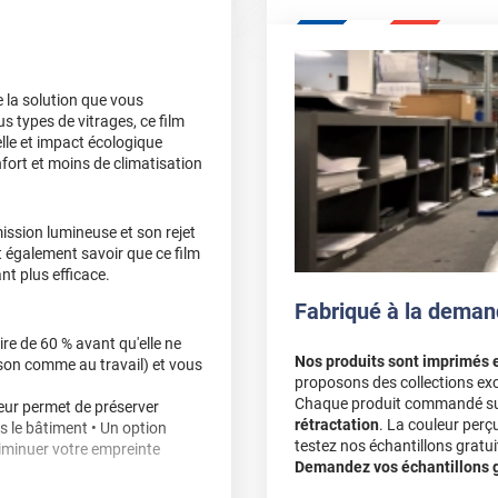
e la solution que vous
s types de vitrages, ce film
elle et impact écologique
nfort et moins de climatisation
ission lumineuse et son rejet
t également savoir que ce film
nt plus efficace.
Fabriqué à la deman
ire de 60 % avant qu'elle ne
Nos produits sont imprimés 
ison comme au travail) et vous
proposons des collections exc
Chaque produit commandé sur 
leur permet de préserver
rétractation
. La couleur perç
ns le bâtiment • Un option
testez nos échantillons gratuit
iminuer votre empreinte
Demandez vos échantillons gr