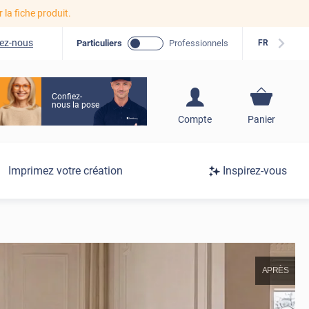
r la fiche produit.
ez-nous
Particuliers
Professionnels
FR
Confiez-
nous la pose
S'inscrire / Se
Compte
Panier
connecter
Connexion
Imprimez votre création
Inspirez-vous
/
Inscription
APRÈS