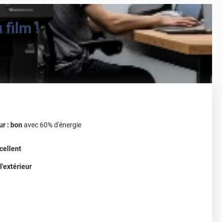
film !
ur : bon
avec 60% d'énergie
cellent
l'extérieur