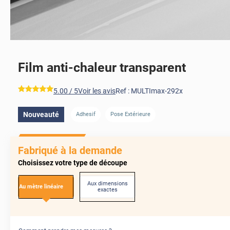
Film anti-chaleur transparent
*****
5.00
/ 5
Voir les avis
Ref :
MULTImax-292x
Nouveauté
Adhesif
Pose Extérieure
APRÈS
AVANT
Fabriqué à la demande
Choisissez votre type de découpe
Aux dimensions
Au mètre linéaire
exactes