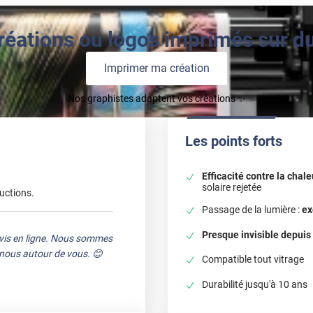
réations ou logos imprimés sur du 
Imprimer ma création
Nos graphistes adaptent vos créations ✨
Les points forts
Efficacité contre la chale
solaire rejetée
uctions.
Passage de la lumière :
ex
Presque invisible depuis 
avis en ligne. Nous sommes
e nous autour de vous. 😊
Compatible tout vitrage
Durabilité jusqu'à 10 ans