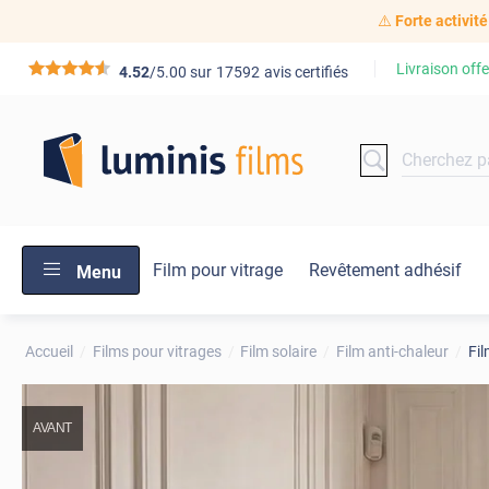
⚠️
Forte activité
Livraison offe
*****
4.52
/5.00 sur
17592
avis certifiés
Film pour vitrage
Revêtement adhésif
Menu
Accueil
Films pour vitrages
Film solaire
Film anti-chaleur
Fil
AVANT