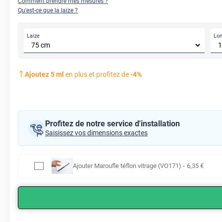
Comment prendre mes mesures ?
Qu'est-ce que la laize ?
Laize
Lo
Ajoutez
5
ml
en plus et profitez de
-
4
%
Profitez de notre service d'installation
Saisissez vos dimensions exactes
Ajouter
Maroufle téflon vitrage (VO171)
-
6
,35
€