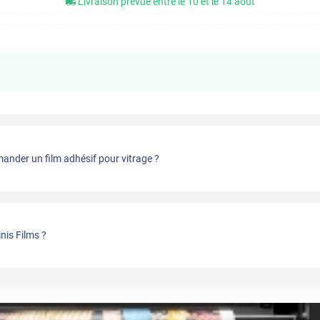
Livraison prévue entre le 10 et le 14 août
nder un film adhésif pour vitrage ?
nis Films ?