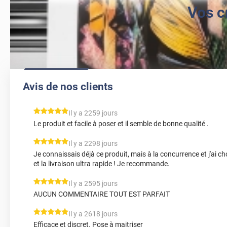
Vos c
Avis de nos clients
*****
Il y a 2259 jours
Le produit et facile à poser et il semble de bonne qualité .
*****
Il y a 2298 jours
Je connaissais déjà ce produit, mais à la concurrence et j'ai ch
et la livraison ultra rapide ! Je recommande.
*****
Il y a 2595 jours
AUCUN COMMENTAIRE TOUT EST PARFAIT
*****
Il y a 2618 jours
Efficace et discret. Pose à maitriser