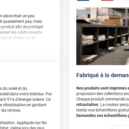
n place était un peu
voit quasiement pas, mais
ce produit afin de protéger
laisser les volets ouverts
nant la chaleur, je ne
moins. La commande est
faite ! Je vais
elux plus tard.
de la notice a poser en une
Fabriqué à la deman
Nos produits sont imprimés 
du soleil et du
proposons des collections exc
oleil dans votre intérieur. Par
Chaque produit commandé sur 
tant 51% d’énergie solaire. Ce
rétractation
. La couleur perç
e climatisation en gardant
testez nos échantillons gratuit
 les vitrines.
Demandez vos échantillons gr
atisation. Appliqués sur les
abitat, même lors des plus