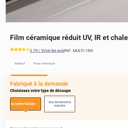
Film céramique réduit UV, IR et chal
*****
3.79
/ 5
Voir les avis
Ref :
MULTI-180i
Adhesif
Pose Intérieure
AVANT
Fabriqué à la demande
Choisissez votre type de découpe
Aux dimensions
Au mètre linéaire
exactes