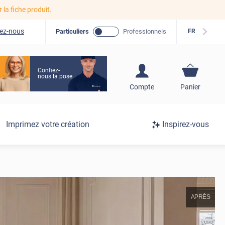
r la fiche produit.
ez-nous
Particuliers
Professionnels
FR
Confiez-
nous la pose
S'inscrire / Se
Compte
Panier
connecter
Connexion
Imprimez votre création
Inspirez-vous
/
Inscription
APRÈS