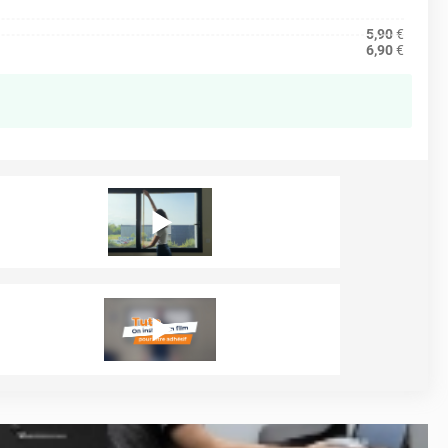
5,90
€
6,90
€