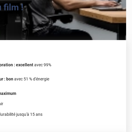
film !
oration : excellent
avec 99%
ur : bon
avec 51 % d'énergie
: maximum
ir
urabilité jusqu'à 15 ans