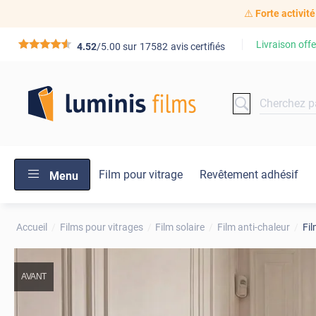
⚠️
Forte activité
Livraison offe
*****
4.52
/5.00 sur
17582
avis certifiés
Film pour vitrage
Revêtement adhésif
Menu
Accueil
Films pour vitrages
Film solaire
Film anti-chaleur
Fil
AVANT