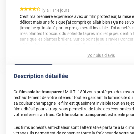
*****
Il y a 1144 jours
C'est ma première expérience avec un film protecteur, la mise e
délicat mais une fois que j'ai comprit ça allait bien ! Ça ne se 
j'imagine qu'installé par un pro ça serait invisible. J'ai acheté 
mes plantes tropicaux du soleil de l'après midi et je peux enfin 
sans que les plantes brûlent. Sur ce point je suis ravie ! Concer
m'attendais pas à un miracle mais il y a quelques degrés en 
arrivée super rapidement en plus donc je suis vraiment très sati
Voir plus d'avis
probablement repasser des commandes pour installer sur les V
*****
Il y a 2674 jours
quelques difficultés pour la pose malgré le respect scrupuleux 
Description détaillée
fois sinon presque impossible à repositionner correctement
*****
Il y a 1866 jours
Ce
film solaire transparent
MULTI-180i vous protègera des rayons 
réchauffement de votre intérieur tout en gardant la luminosité du s
La pose compliqué à mettre en application.
sa couleur champagne, le film est quasiment invisible tout en reje
film adhésif pour vitrage vous permettra de faire des économies d
*****
Il y a 2293 jours
votre intérieur au frais. Ce
film solaire transparent
est idéale pour
comme avant, gagne' peut etre 1'C
*****
Il y a 1136 jours
Les films adhésifs anti-chaleur sont l’alternative parfaite à la clim
vitrages, ils permettent de conserver toute la fraîcheur de votre h
très difficile poser...