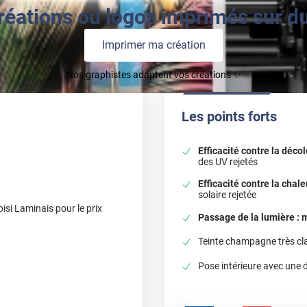
réations ou logos imprimés sur du 
Imprimer ma création
Nos graphistes adaptent vos créations ✨
Les points forts
Efficacité contre la décol
des UV rejetés
Efficacité contre la chale
solaire rejetée
oisi Laminais pour le prix
Passage de la lumière 
Teinte champagne très cla
Pose intérieure avec une d