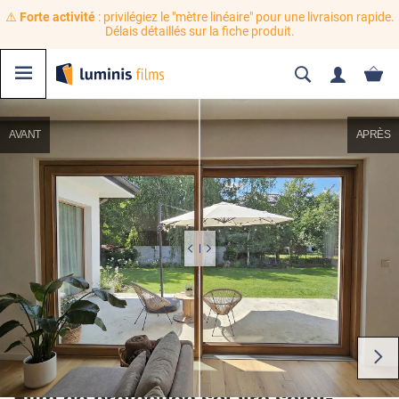
⚠️
Forte activité
: privilégiez le "mètre linéaire" pour une livraison rapide.
Délais détaillés sur la fiche produit.
AVANT
APRÈS
Film de protection solaire semi-