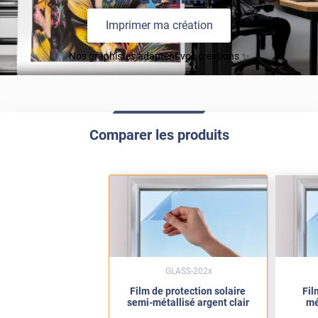
Imprimer ma création
Nos graphistes adaptent vos créations ✨
Comparer les produits
GLASS-202x
Film de protection solaire
Fil
semi-métallisé argent clair
mé