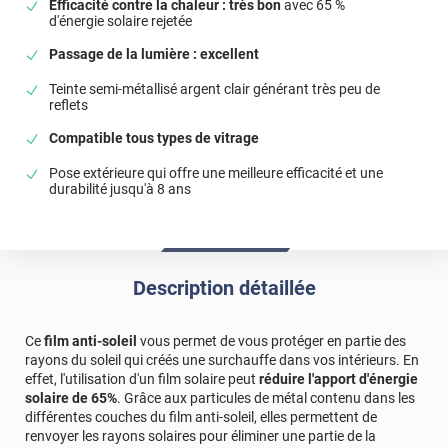
Efficacité contre la chaleur : très bon
avec 65 %
d'énergie solaire rejetée
*****
Il y a 2086 jours
Je suis tres content du produit mais il n'est pas si facile à
Passage de la lumière : excellent
poser.
Teinte semi-métallisé argent clair générant très peu de
reflets
*****
Il y a 2913 jours
Bien posé, A tester dans le temps.
Compatible tous types de vitrage
*****
Il y a 434 jours
Pose extérieure qui offre une meilleure efficacité et une
durabilité jusqu'à 8 ans
Un peu plus difficile à poser. Il reste des bulles d'air et une
fois positionné on ne peut plus rien faire. Mais dans
l'ensemble ça protège bien
*****
Il y a 759 jours
Description détaillée
Plus difficile à poser
Commentaire Luminis Films
-
08/07/2024
Ce
film anti-soleil
vous permet de vous protéger en partie des
Bonjour, Nous mettons tout en œuvre pour faciliter au
rayons du soleil qui créés une surchauffe dans vos intérieurs. En
maximum la pose de nos films avec notamment des
effet, l'utilisation d'un film solaire peut
réduire l'apport d'énergie
tutos vidéos et PDF que vous retrouverez directement
solaire de 65%
. Grâce aux particules de métal contenu dans les
différentes couches du film anti-soleil, elles permettent de
sur notre site internet. En cas de difficultés
renvoyer les rayons solaires pour éliminer une partie de la
supplémentaires, je vous invite également à contacter