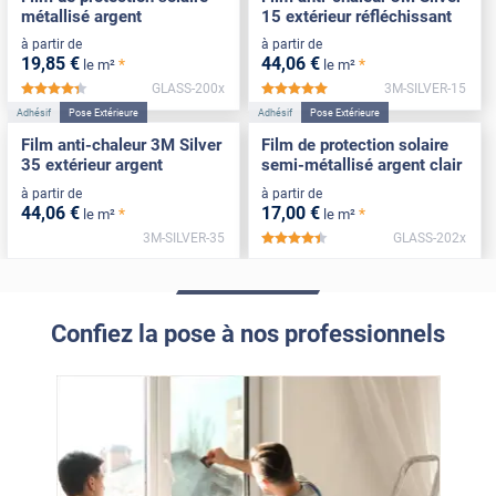
métallisé argent
15 extérieur réfléchissant
à partir de
à partir de
19
,85
€
44
,06
€
*
*
le m²
le m²
GLASS-200x
3M-SILVER-15
*****
*****
Adhésif
Pose Extérieure
Adhésif
Pose Extérieure
Film anti-chaleur 3M Silver
Film de protection solaire
35 extérieur argent
semi-métallisé argent clair
à partir de
à partir de
44
,06
€
17
,00
€
*
*
le m²
le m²
3M-SILVER-35
GLASS-202x
*****
Confiez la pose à nos professionnels