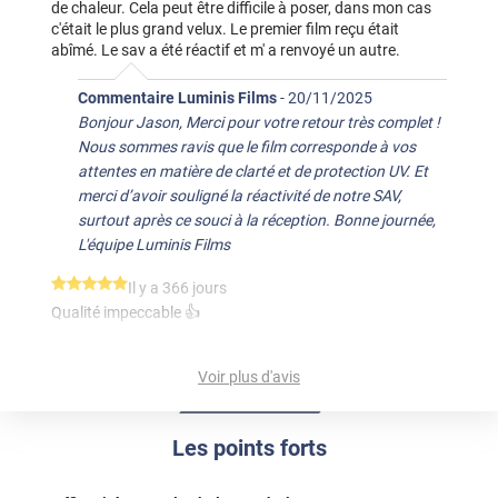
de chaleur. Cela peut être difficile à poser, dans mon cas
c'était le plus grand velux. Le premier film reçu était
abîmé. Le sav a été réactif et m' a renvoyé un autre.
Commentaire Luminis Films
-
20/11/2025
Bonjour Jason, Merci pour votre retour très complet !
Nous sommes ravis que le film corresponde à vos
attentes en matière de clarté et de protection UV. Et
merci d’avoir souligné la réactivité de notre SAV,
surtout après ce souci à la réception. Bonne journée,
L'équipe Luminis Films
*****
Il y a 366 jours
Qualité impeccable 👍
*****
Il y a 713 jours
Voir plus d'avis
Bonne protection contre la chaleur, laisse bien passer la
lumière
*****
Il y a 1856 jours
Les points forts
Super produit. Correspond parfaitement à mon attente. A
recommander