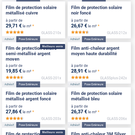
Film de protection solaire
Film de protection solaire
métallisé cuivre
noir foncé
à partir de
à partir de
29
,71
€
26
,67
€
*
*
le m²
le m²
GLASS-210x
GLASS-212x
*****
*****
Adhésif
Pose Extérieure
Adhésif
Pose Extérieure
Meilleure vente
Film de protection solaire
Film anti-chaleur argent
semi-métallisé argent
moyen haute durabilité
moyen
à partir de
à partir de
19
,85
€
28
,91
€
*
*
le m²
le m²
GLASS-201x
GLASSplus-242x
*****
*****
Adhésif
Pose Extérieure
Adhésif
Pose Extérieure
Film de protection solaire
Film de protection solaire
métallisé argent foncé
métallisé bleu
à partir de
à partir de
27
,86
€
26
,37
€
*
*
le m²
le m²
GLASS-203x
GLASS-206x
*****
*****
Adhésif
Pose Extérieure
Adhésif
Pose Extérieure
Meilleure vente
Film de protection solaire
Film anti-chaleur 3M Silver