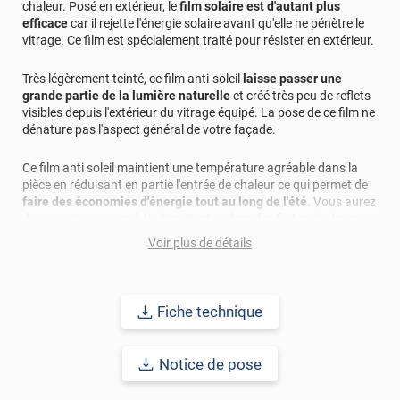
chaleur. Posé en extérieur, le
film solaire est d'autant plus
directement notre service commercial pour plus de
efficace
car il rejette l'énergie solaire avant qu'elle ne pénètre le
renseignements à ce propos. Cordialement, l'Equipe
vitrage. Ce film est spécialement traité pour résister en extérieur.
Luminis Films
Très légèrement teinté, ce film anti-soleil
laisse passer une
*****
Il y a 2232 jours
grande partie de la lumière naturelle
et créé très peu de reflets
Impossible d'évaluer, je n'arrive pas à différencier les
visibles depuis l'extérieur du vitrage équipé. La pose de ce film ne
articles dans le carton.
dénature pas l'aspect général de votre façade.
Ce film anti soleil maintient une température agréable dans la
pièce en réduisant en partie l'entrée de chaleur ce qui permet de
faire des économies d'énergie tout au long de l'été
. Vous aurez
donc moins recours à la climatisation lors des fortes chaleurs.
Efficace contre l'éblouissement
, le film anti soleil permet de le
Voir plus de détails
réduire de 57%. Il
élimine également les UV A et B nocifs
pour
notre peau et lutte ainsi contre la décoloration des objets ou
matériaux exposés.
Fiche technique
Ce film anti soleil est un véritable facteur de bien être et permet
d’
accroître le confort des occupants
. Vous profitez ainsi de
vitrages améliorés. La pose de film anti soleil est
Notice de pose
particulièrement apprécié sur les
vérandas
ou sur les
murs
rideaux
.