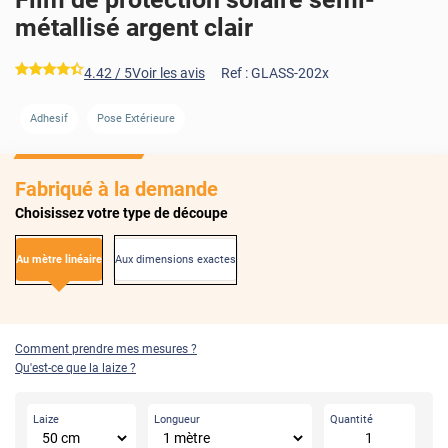
métallisé argent clair
*****
4.42
/ 5
Voir les avis
Ref :
GLASS-202x
AVANT
APRÈS
Adhesif
Pose Extérieure
Fabriqué à la demande
Choisissez votre type de découpe
Au mètre linéaire
Aux dimensions exactes
Comment prendre mes mesures ?
Qu'est-ce que la laize ?
Laize
Longueur
Quantité