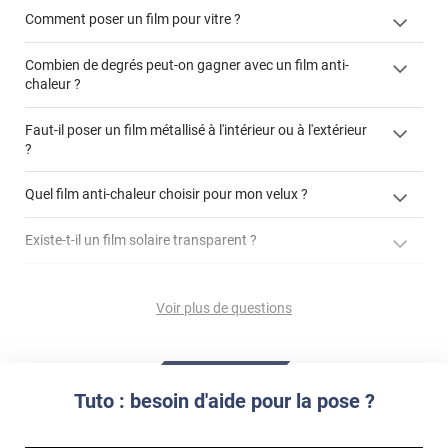
Comment poser un film pour vitre ?
Combien de degrés peut-on gagner avec un film anti-
chaleur ?
Faut-il poser un film métallisé à l'intérieur ou à l'extérieur
?
cet article
côté extérieur
cet
Quel film anti-chaleur choisir pour mon velux ?
article
Existe-t-il un film solaire transparent ?
GLASSplus-241x
jusqu'à
demander un devis de pose
90% d'énergie solaire
Est-ce qu'un film anti-chaleur protège du vis-à-vis ?
GLASSplus-241x
film de protection solaire 3M transparent Prestige 70 extérieur
Voir plus de questions
Comment enlever mon film pour vitre ?
Simple vitrage non-feuilleté
MULTI-281x
GLASSplus-242x
La luminosité d'une pièce est-elle impactée par un film
Double-vitrage inférieur à 1,2m²
store films
MULTI-181i
contacter directement un conseiller
solaire effet miroir ?
Tuto : besoin d'aide pour la pose ?
enlever un film adhésif pour vitre
À savoir :
enlever et stocker
Qu'est-ce qu'un choc thermique ?