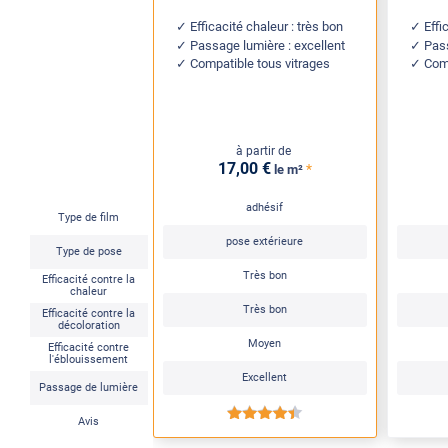
Efficacité chaleur : très bon
Effi
Passage lumière : excellent
Pass
Compatible tous vitrages
Comp
à partir de
17
,00
€
*
le m²
adhésif
Type de film
pose extérieure
Type de pose
Très bon
Efficacité contre la
chaleur
Très bon
Efficacité contre la
décoloration
Moyen
Efficacité contre
l'éblouissement
Excellent
Passage de lumière
*****
Avis