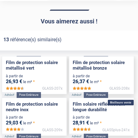
Vous aimerez aussi !
13
référence(s) similaire(s)
Adhésif
Pose Extérieure
Adhésif
Pose Extérieure
Film de protection solaire
Film de protection solaire
métallisé vert
métallisé bronze
à partir de
à partir de
26
,93
€
26
,37
€
*
*
le m²
le m²
GLASS-207x
GLASS-208x
*****
*****
Adhésif
Pose Extérieure
Adhésif
Pose Extérieure
Meilleure vente
Film de protection solaire
Film solaire réfléchissant
neutre inox
longue durabilité
à partir de
à partir de
29
,03
€
28
,91
€
*
*
le m²
le m²
GLASS-209x
GLASSplus-241x
*****
*****
Adhésif
Pose Extérieure
Adhésif
Pose Extérieure