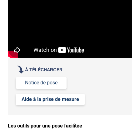
votre film électrostatique pour vitre
contactez nos conseillers
de la variation de la lumière extérieure
de votre acuité visuelle
de vos attentes en termes de luminosité
demander des échantillons gratuits
les tester sur vos
vitres
À TÉLÉCHARGER
Notice de pose
Aide à la prise de mesure
Les outils pour une pose facilitée