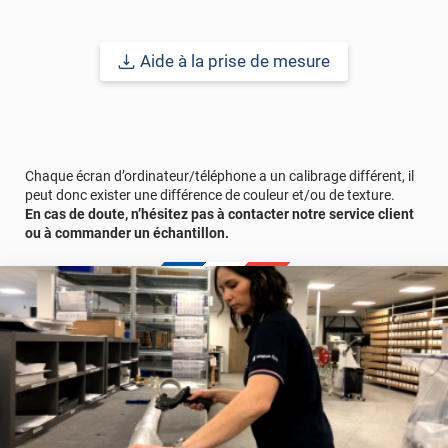
Ce film anti-chaleur est à poser sur le côté extérieur de votre
vitrage afin d'éviter tous risques de choc thermique. Il se pose
Aide à la prise de mesure
ainsi, aussi bien sur un simple vitrage que sur un double vitrage
de plus d'1,2m². Ce film solaire peut également se poser sur un
Vélux. En cas de doute, n'hésitez pas à consulter la fiche
technique ou à nous contacter directement.
Durabilité
: 5 à 8 ans pour une application verticale en Europe
Chaque écran d’ordinateur/téléphone a un calibrage différent, il
Centrale.
peut donc exister une différence de couleur et/ou de texture.
En cas de doute, n’hésitez pas à contacter notre service client
ou à commander un échantillon.
Référence produit :
GLASS202x