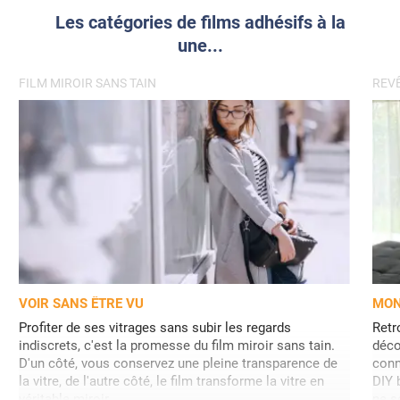
Les catégories de films adhésifs à la
une...
FILM MIROIR SANS TAIN
REVÊ
VOIR SANS ÊTRE VU
MON
Profiter de ses vitrages sans subir les regards
Retr
indiscrets, c'est la promesse du film miroir sans tain.
déco
D'un côté, vous conservez une pleine transparence de
conn
la vitre, de l'autre côté, le film transforme la vitre en
DIY 
véritable miroir.
ne s