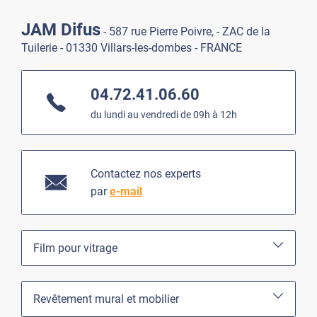
JAM Difus
- 587 rue Pierre Poivre, - ZAC de la
Tuilerie - 01330 Villars-les-dombes - FRANCE
04.72.41.06.60
du lundi au vendredi de 09h à 12h
Impression personnalisée vitrine
BOIS1-2042
Contactez nos experts
par
e-mail
Film pour vitrage
Revêtement mural et mobilier