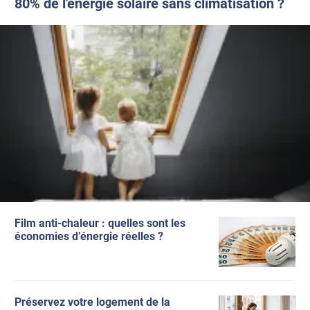
80% de l'énergie solaire sans climatisation ?
découper le film (tutoriel)
*****
Il y a 3 jours
La possiblité de commande à la découpe, les conseils de pose,
les réponses déjà apportées selon les défauts après la après la
pose, bref, vous avez pensé à tout , bravo !!! Nous avons un
cellier avec une fenêtre sans volet, plein soleil l'après midi, et
avec le film c'est incroyable la différence de température et de
ressenti ! Merci
Film anti-chaleur : quelles sont les
économies d’énergie réelles ?
Préservez votre logement de la