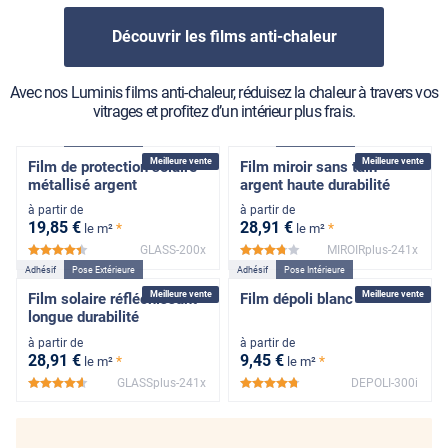
Découvrir les films anti-chaleur
Avec nos Luminis films anti-chaleur, réduisez la chaleur à travers vos
vitrages et profitez d’un intérieur plus frais.
Adhésif
Pose Extérieure
Adhésif
Pose Extérieure
Meilleure vente
Meilleure vente
Film de protection solaire
Film miroir sans tain
métallisé argent
argent haute durabilité
à partir de
à partir de
19
,85
€
28
,91
€
*
*
le m²
le m²
GLASS-200x
MIROIRplus-241x
*****
*****
Adhésif
Pose Extérieure
Adhésif
Pose Intérieure
Meilleure vente
Meilleure vente
Film solaire réfléchissant
Film dépoli blanc
longue durabilité
à partir de
à partir de
28
,91
€
9
,45
€
*
*
le m²
le m²
GLASSplus-241x
DEPOLI-300i
*****
*****