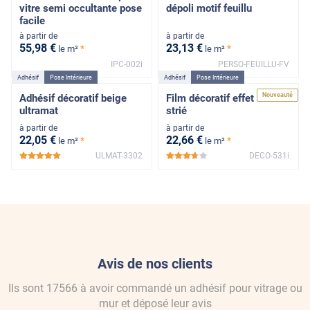
vitre semi occultante pose
dépoli motif feuillu
facile
à partir de
à partir de
55
,98
€
23
,13
€
*
*
le m²
le m²
IPC-002i
PERSO-FEUILLU-FV
Adhésif
Pose Intérieure
Adhésif
Pose Intérieure
Nouveauté
Adhésif décoratif beige
Film décoratif effet verre
ultramat
strié
à partir de
à partir de
22
,05
€
22
,66
€
*
*
le m²
le m²
ULMAT-3302
DECO-531i
*****
*****
Avis de nos clients
Ils sont
17566
à avoir commandé
un adhésif pour vitrage ou
mur
et déposé leur avis